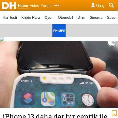
Giriş
Haber
Video
Forum
Hız Testi
Kripto Para
Oyun
Otomobil
Bilim
Sinema
Savu
iPhone 13 daha dar bir çentik ile