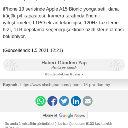
iPhone 13 serisinde Apple A15 Bionic yonga seti, daha
küçük pil kapasitesi, kamera tarafında önemli
iyileştirmeler, LTPO ekran teknolojisi, 120Hz tazeleme
hızı, 1TB depolama seçeneği şeklinde özelliklerin olması
bekleniyor.
(Güncellendi:
1.5.2021 12:21
)
Haberi Gündem Yap
Henüz oy almadı
Gündemdekileri Göster >
Kaynak:
https://www.slashgear.com/iphone-13-pro-dummy-
reveals-a-very-different-notch-04666954/
Abone ol
Şu anda
1 misafirin
görüntülediği bu içeriğe toplam
9133 kez
bakıldı.
(0,344 sn.)