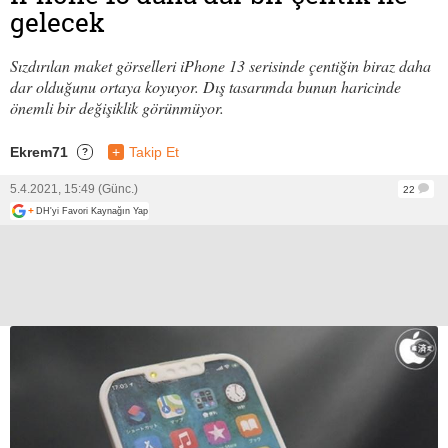
gelecek
Sızdırılan maket görselleri iPhone 13 serisinde çentiğin biraz daha
dar olduğunu ortaya koyuyor. Dış tasarımda bunun haricinde
önemli bir değişiklik görünmüyor.
Ekrem71
+
Takip Et
?
5.4.2021, 15:49 (Günc.)
22
+
DH'yi Favori Kaynağın Yap