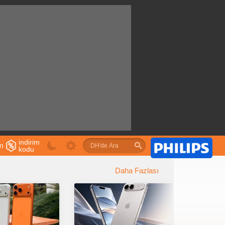
indirim
im
kodu
u
Daha Fazlası