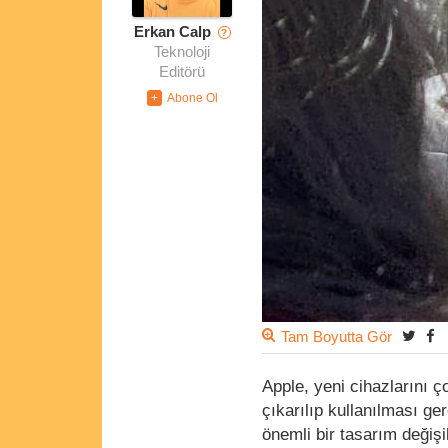
Erkan Calp
?
Teknoloji
Editörü
Tam Boyutta Gör
Apple, yeni cihazlarını ç
çıkarılıp kullanılması ge
önemli bir tasarım değişik