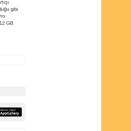
rtışı
duğu gibi
Pro
 12 GB