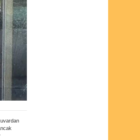
atuvardan
 ancak
r