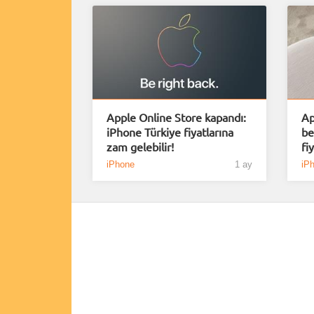
Apple Online Store kapandı:
Ap
iPhone Türkiye fiyatlarına
be
zam gelebilir!
fi
iPhone
1 ay
iP