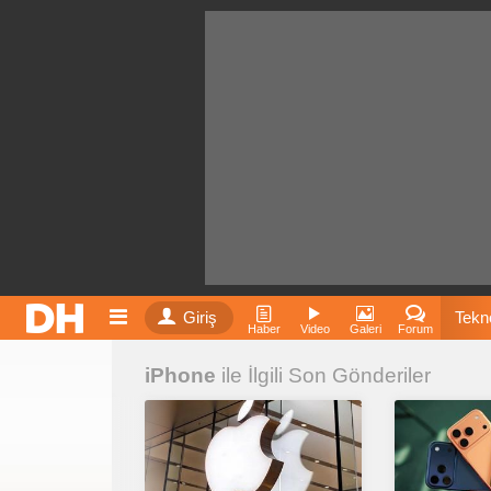
Giriş
Tekno
Haber
Video
Galeri
Forum
iPhone
ile İlgili Son Gönderiler
Film
Fiyatla
İnst