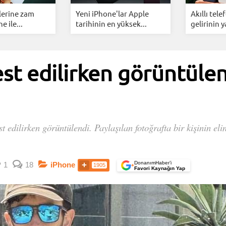
lerine zam
Yeni iPhone'lar Apple
Akıllı tel
e ile...
tarihinin en yüksek...
gelirinin y
st edilirken görüntülen
t edilirken görüntülendi. Paylaşılan fotoğrafta bir kişinin el
DonanımHaber’i
1
18
iPhone
1905
+
Favori Kaynağın Yap