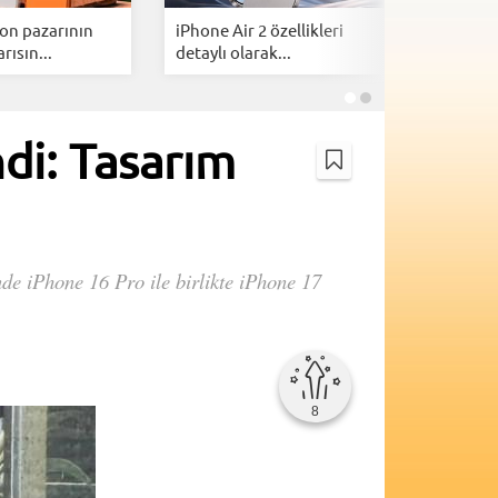
efon pazarının
iPhone Air 2 özellikleri
Apple'da
arısın...
detaylı olarak...
iPhone ve
di: Tasarım
inde iPhone 16 Pro ile birlikte iPhone 17
8