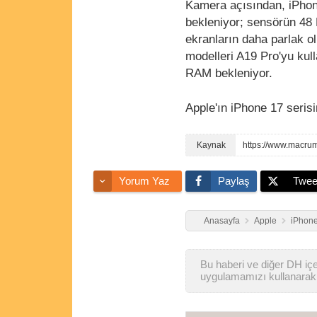
Kamera açısından, iPhone
bekleniyor; sensörün 48 M
ekranların daha parlak o
modelleri A19 Pro'yu kul
RAM bekleniyor.
Apple'ın iPhone 17 serisi
https://www.macrum
Yorum Yaz
Paylaş
Twee
Anasayfa
Apple
iPhone
Bu haberi ve diğer DH içer
uygulamamızı kullanarak 