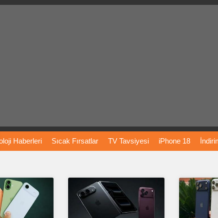
loji
Haberleri
Sıcak
Fırsatlar
TV
Tavsiyesi
iPhone
18
İndir
Önerileri
Türkiye
Araba
Fiyatları
Yapay
Zeka
Şarj
İstasyon
rı
Vizyondaki
Filmler
Bitcoin
Dizi
Önerileri
Telefon
Önerileri
agram
Dondurma
İnstagram
Çöktü
Mü