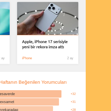
Apple, iPhone 17 serisiyle
1
yeni bir rekora imza attı
 ay
iPhone
2 ay
Haftanın Beğenilen Yorumcuları
esaverde
+32
ilexsamet
+31
mrekaradag
+28