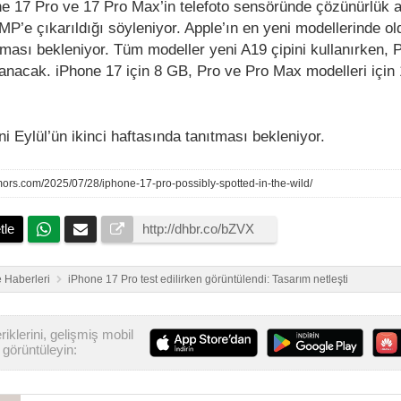
 17 Pro ve 17 Pro Max’in telefoto sensöründe çözünürlük a
P’e çıkarıldığı söyleniyor. Apple’ın en yeni modellerinde ol
lması bekleniyor. Tüm modeller yeni A19 çipini kullanırken, 
lanacak. iPhone 17 için 8 GB, Pro ve Pro Max modelleri için
ni Eylül’ün ikinci haftasında tanıtması bekleniyor.
ors.com/2025/07/28/iphone-17-pro-possibly-spotted-in-the-wild/
tle
 Haberleri
iPhone 17 Pro test edilirken görüntülendi: Tasarım netleşti
iklerini, gelişmiş mobil
görüntüleyin: