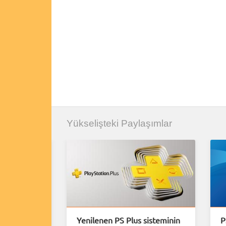
Yükselişteki Paylaşımlar
uiem için
Yenilenen PS Plus sisteminin
P