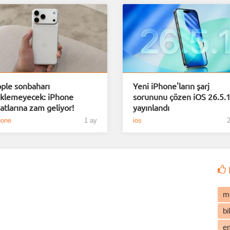
ple sonbaharı
Yeni iPhone'ların şarj
klemeyecek: iPhone
sorununu çözen iOS 26.5.
yatlarına zam geliyor!
yayınlandı
hone
1 ay
ios
2
m
b
e