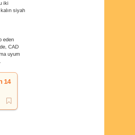
 iki
 kalın siyah
ip eden
erde, CAD
arıma uyum
.
n 14