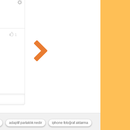
1
adaptif parlaklık nedir
iphone fotoğraf aktarma