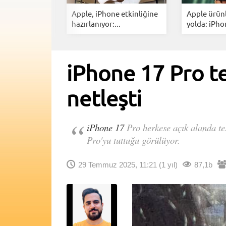
e ve
Apple, iPhone etkinliğine
Apple ürün
üzlerce...
hazırlanıyor:...
yolda: iPhon
iPhone 17 Pro te
netleşti
iPhone 17
Pro herkese açık alanda tes
Pro'yu tuttuğu görülüyor.
29 Temmuz 2025, 11:21
(1 yıl)
87,1b