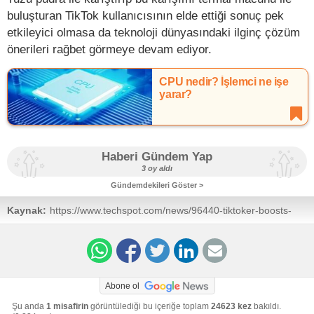
buluşturan TikTok kullanıcısının elde ettiği sonuç pek
etkileyici olmasa da teknoloji dünyasındaki ilginç çözüm
önerileri rağbet görmeye devam ediyor.
CPU nedir? İşlemci ne işe
yarar?
Haberi Gündem Yap
3 oy aldı
Gündemdekileri Göster >
Kaynak:
https://www.techspot.com/news/96440-tiktoker-boosts-
cpu-cooling-performance-adding-salt-thermal.html
Abone ol
Şu anda
1 misafirin
görüntülediği bu içeriğe toplam
24623 kez
bakıldı.