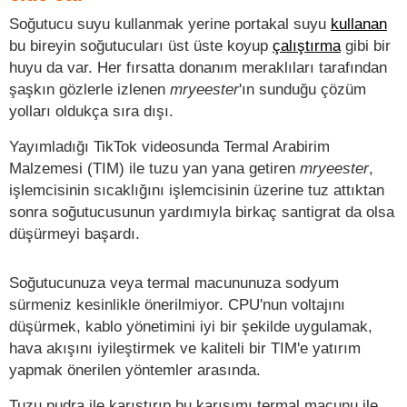
Soğutucu suyu kullanmak yerine portakal suyu
kullanan
bu bireyin soğutucuları üst üste koyup
çalıştırma
gibi bir
huyu da var. Her fırsatta donanım meraklıları tarafından
şaşkın gözlerle izlenen
mryeester
'ın sunduğu çözüm
yolları oldukça sıra dışı.
Yayımladığı TikTok videosunda Termal Arabirim
Malzemesi (TIM) ile tuzu yan yana getiren
mryeester
,
işlemcisinin sıcaklığını işlemcisinin üzerine tuz attıktan
sonra soğutucusunun yardımıyla birkaç santigrat da olsa
düşürmeyi başardı.
Soğutucunuza veya termal macununuza sodyum
sürmeniz kesinlikle önerilmiyor. CPU'nun voltajını
düşürmek, kablo yönetimini iyi bir şekilde uygulamak,
hava akışını iyileştirmek ve kaliteli bir TIM'e yatırım
yapmak önerilen yöntemler arasında.
Tuzu pudra ile karıştırıp bu karışımı termal macunu ile