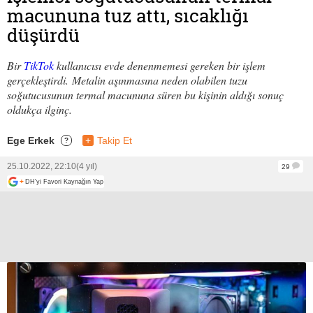
macununa tuz attı, sıcaklığı
düşürdü
Bir
TikTok
kullanıcısı evde denenmemesi gereken bir işlem
gerçekleştirdi. Metalin aşınmasına neden olabilen tuzu
soğutucusunun termal macununa süren bu kişinin aldığı sonuç
oldukça ilginç.
Ege Erkek
+
Takip Et
?
25.10.2022, 22:10
(4 yıl)
29
+
DH'yi Favori Kaynağın Yap