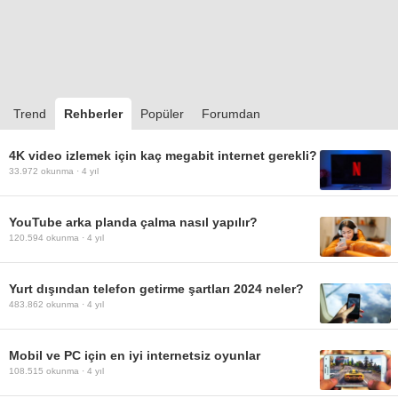
Trend
Rehberler
Popüler
Forumdan
4K video izlemek için kaç megabit internet gerekli?
33.972
okunma ·
4 yıl
YouTube arka planda çalma nasıl yapılır?
120.594
okunma ·
4 yıl
Yurt dışından telefon getirme şartları 2024 neler?
483.862
okunma ·
4 yıl
Mobil ve PC için en iyi internetsiz oyunlar
108.515
okunma ·
4 yıl