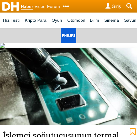
Giriş
Haber
Video
Forum
Hız Testi
Kripto Para
Oyun
Otomobil
Bilim
Sinema
Savu
İşlemci soğutucusunun termal