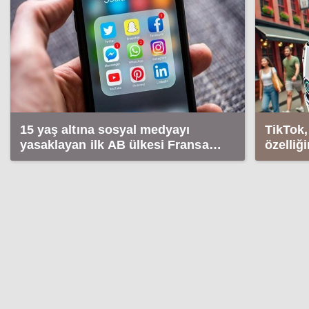
15 yaş altına sosyal medyayı
TikTok
yasaklayan ilk AB ülkesi Fransa
özelliği
oldu