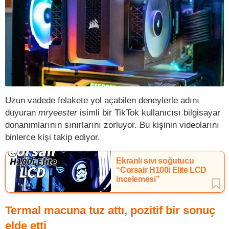
Uzun vadede felakete yol açabilen deneylerle adını
duyuran
mryeester
isimli bir TikTok kullanıcısı bilgisayar
donanımlarının sınırlarını zorluyor. Bu kişinin videolarını
binlerce kişi takip ediyor.
Ekranlı sıvı soğutucu
“Corsair H100i Elite LCD
incelemesi”
Termal macuna tuz attı, pozitif bir sonuç
elde etti