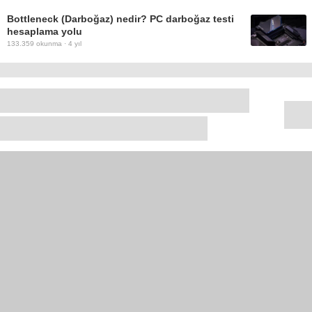
Bottleneck (Darboğaz) nedir? PC darboğaz testi
hesaplama yolu
133.359
okunma ·
4 yıl