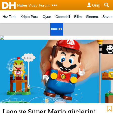
Giriş
Haber
Video
Forum
Hız Testi
Kripto Para
Oyun
Otomobil
Bilim
Sinema
Savu
Lego ve Super Mario güçlerini