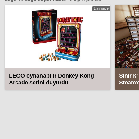
1 ay önce
LEGO oynanabilir Donkey Kong
Sinir k
Arcade setini duyurdu
Steam'd