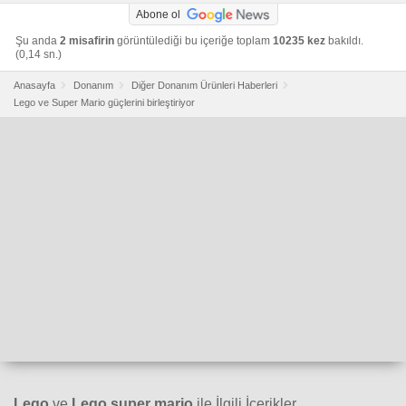
Abone ol
Şu anda
2 misafirin
görüntülediği bu içeriğe toplam
10235 kez
bakıldı.
(0,14 sn.)
Anasayfa
Donanım
Diğer Donanım Ürünleri Haberleri
Lego ve Super Mario güçlerini birleştiriyor
Lego
ve
Lego super mario
ile İlgili İçerikler