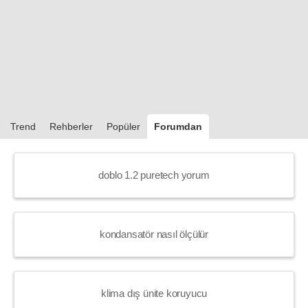
Trend
Rehberler
Popüler
Forumdan
doblo 1.2 puretech yorum
kondansatör nasıl ölçülür
klima dış ünite koruyucu