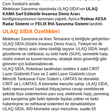
Cem Sünbül'e anlattı.
Meteksan Savunma standında ULAQ SİDA’nın
ULAQ
KAMA Sarf Edilebilir İnsansız Deniz Aracı
konfigürasyonunun lansmanı yapıldı. Ayrıca
Retinar AESA
Radar Sistemi
ve
FELIX İHA Savunma Sistemi
tanıtıldı.
ULAQ SİDA Özellikleri
Meteksan Savunma ve Ares Tersanesi iş birliğiyle geliştirilen
ULAQ SİDA (Silahlı İnsansız Deniz Aracı), Türkiye'nin ilk
insansız deniz aracı olma özelliği taşıyor. ULAQ SİDA; keşif,
gözetleme ve istihbarat, su üstü harbi (SUH), asimetrik harp,
silahlı eskort ve kuvvet koruma, stratejik tesis güvenliği gibi
görevler için kullanılabilecek.
ULAQ SİDA, Roketsan tarafından üretilen 4 adet CİRİT
Lazer Güdümlü Füze ve 2 adet Lazer Güdümlü Uzun
Menzilli Tanksavar Füze Sistem L-UMTAS ile donatıldı.
CİRİT ve L-UMTAS, 8 kilometre menzile sahip. ULAQ SİDA,
farklı operasyonel harekat ihtiyaçlarına cevap verebilecek
şekilde füze sistemlerinin yanı sıra; elektronik harp, jamming
yani karıştırma gibi farklı tiplerde faydalı yükler ve farklı
haberleşme ve istihbarat sistemleri ile donatılabiliyor.
ULAQ SİDA, 400 kilometre seyir menziline, saatte 65