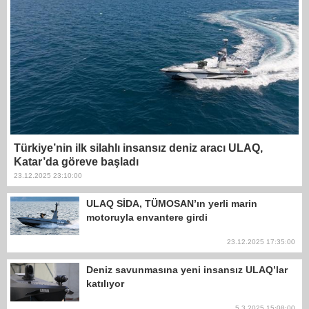
Türkiye’nin ilk silahlı insansız deniz aracı ULAQ,
Katar’da göreve başladı
23.12.2025 23:10:00
ULAQ SİDA, TÜMOSAN’ın yerli marin
motoruyla envantere girdi
23.12.2025 17:35:00
Deniz savunmasına yeni insansız ULAQ’lar
katılıyor
5.3.2025 15:08:00