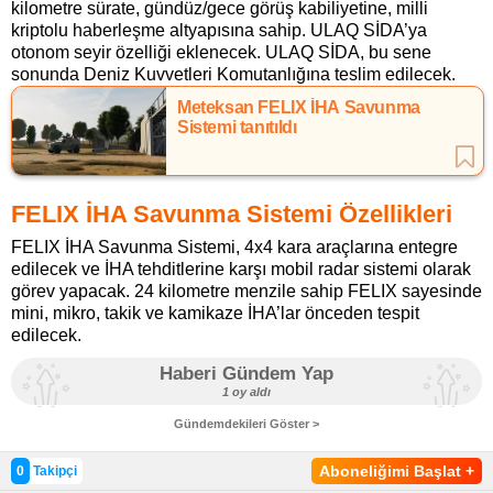
kilometre sürate, gündüz/gece görüş kabiliyetine, milli
kriptolu haberleşme altyapısına sahip. ULAQ SİDA’ya
otonom seyir özelliği eklenecek. ULAQ SİDA, bu sene
sonunda Deniz Kuvvetleri Komutanlığına teslim edilecek.
Meteksan FELIX İHA Savunma
Sistemi tanıtıldı
FELIX İHA Savunma Sistemi Özellikleri
FELIX İHA Savunma Sistemi, 4x4 kara araçlarına entegre
edilecek ve İHA tehditlerine karşı mobil radar sistemi olarak
görev yapacak. 24 kilometre menzile sahip FELIX sayesinde
mini, mikro, takik ve kamikaze İHA’lar önceden tespit
edilecek.
Haberi Gündem Yap
1 oy aldı
Gündemdekileri Göster >
Aboneliğimi Başlat
+
0
Takipçi