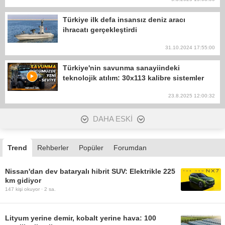
Türkiye ilk defa insansız deniz aracı
ihracatı gerçekleştirdi
31.10.2024 17:55:00
Türkiye'nin savunma sanayiindeki
teknolojik atılım: 30x113 kalibre sistemler
23.8.2025 12:00:32
DAHA ESKİ
Trend
Rehberler
Popüler
Forumdan
Nissan'dan dev bataryalı hibrit SUV: Elektrikle 225
km gidiyor
147
kişi okuyor ·
2 sa.
Lityum yerine demir, kobalt yerine hava: 100