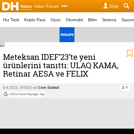
Giriş
Haber
Video
Forum
Hız Testi
Kripto Para
Oyun
Otomobil
Bilim
Sinema
Savu
Meteksan IDEF’23’te yeni
ürünlerini tanıttı: ULAQ KAMA,
Retinar AESA ve FELIX
9.9.2023, 19:00
(3 yıl)
Cem Sünbül
2
+
DH'yi Favori Kaynağın Yap