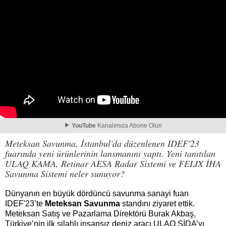
YouTube
Kanalımıza Abone Olun
Meteksan Savunma, İstanbul'da düzenlenen IDEF'23
fuarında yeni ürünlerinin lansmanını yaptı. Yeni tanıtılan
ULAQ KAMA, Retinar AESA Radar Sistemi ve FELIX İHA
Savunma Sistemi neler sunuyor?
Dünyanın en büyük dördüncü savunma sanayi fuarı
IDEF'23’te
Meteksan Savunma
standını ziyaret ettik.
Meteksan Satış ve Pazarlama Direktörü Burak Akbaş,
Türkiye’nin ilk silahlı insansız deniz aracı ULAQ SİDA’yı