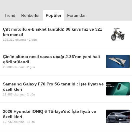
Trend
Rehberler
Popüler
Forumdan
Çift motorlu e-bisiklet tanıtıldı: 98 km/s hız ve 321
km menzil
125.319
okunma ·
2 gün
Çin'in altıncı nesil savaş uçağı J-36’nın yeni hali
görüntülendi
20.008
okunma ·
2 gün
Samsung Galaxy F70 Pro 5G tanıtıldı: İşte fiyatı ve
özellikleri
17.486
okunma ·
2 gün
2026 Hyundai IONIQ 6 Türkiye'de: İşte fiyatı ve
özellikleri
12.732
okunma ·
18 sa.