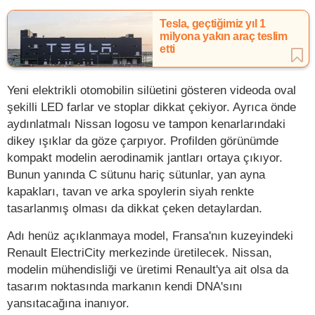
Tesla, geçtiğimiz yıl 1
milyona yakın araç teslim
etti
Yeni elektrikli otomobilin silüetini gösteren videoda oval
şekilli LED farlar ve stoplar dikkat çekiyor. Ayrıca önde
aydınlatmalı Nissan logosu ve tampon kenarlarındaki
dikey ışıklar da göze çarpıyor. Profilden görünümde
kompakt modelin aerodinamik jantları ortaya çıkıyor.
Bunun yanında C sütunu hariç sütunlar, yan ayna
kapakları, tavan ve arka spoylerin siyah renkte
tasarlanmış olması da dikkat çeken detaylardan.
Adı henüz açıklanmaya model, Fransa'nın kuzeyindeki
Renault ElectriCity merkezinde üretilecek. Nissan,
modelin mühendisliği ve üretimi Renault'ya ait olsa da
tasarım noktasında markanın kendi DNA'sını
yansıtacağına inanıyor.