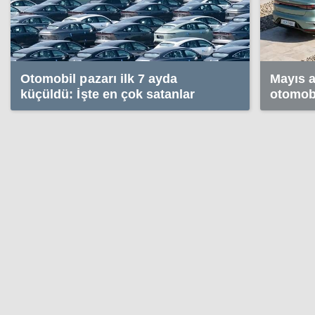
Otomobil pazarı ilk 7 ayda
Mayıs a
küçüldü: İşte en çok satanlar
otomobi
zirve d