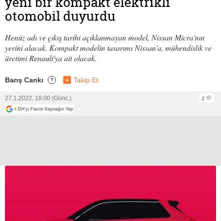
yeni bir kompakt elektrikli
otomobil duyurdu
Henüz adı ve çıkış tarihi açıklanmayan model, Nissan Micra'nın
yerini alacak. Kompakt modelin tasarımı Nissan'a, mühendislik ve
üretimi Renault'ya ait olacak.
Barış Cankı
+
Takip Et
?
27.1.2022, 18:00 (Günc.)
2
+
DH'yi Favori Kaynağın Yap