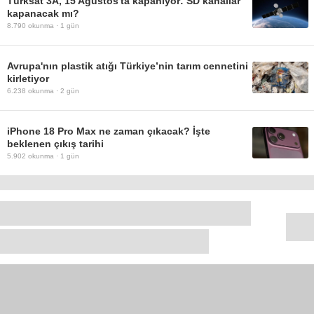
Türksat 3A, 15 Ağustos'ta kapanıyor: SD kanallar
kapanacak mı?
8.790
okunma ·
1 gün
Avrupa'nın plastik atığı Türkiye’nin tarım cennetini
kirletiyor
6.238
okunma ·
2 gün
iPhone 18 Pro Max ne zaman çıkacak? İşte
beklenen çıkış tarihi
5.902
okunma ·
1 gün