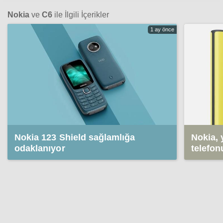
Nokia
ve
C6
ile İlgili İçerikler
1 ay önce
Nokia 123 Shield sağlamlığa
Nokia, 
odaklanıyor
telefonu