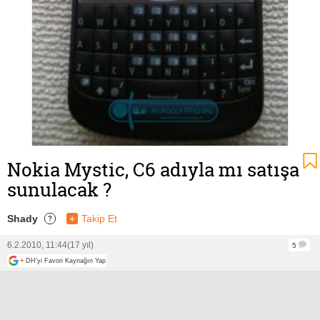
Nokia Mystic, C6 adıyla mı satışa
sunulacak ?
Shady
+
Takip Et
?
6.2.2010, 11:44
(17 yıl)
5
+
DH'yi Favori Kaynağın Yap