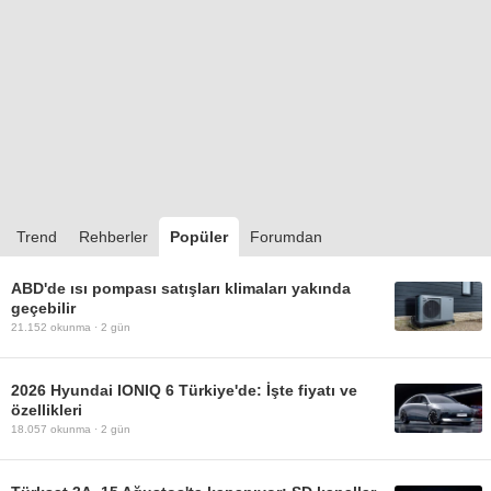
Trend
Rehberler
Popüler
Forumdan
ABD'de ısı pompası satışları klimaları yakında
geçebilir
21.152
okunma ·
2 gün
2026 Hyundai IONIQ 6 Türkiye'de: İşte fiyatı ve
özellikleri
18.057
okunma ·
2 gün