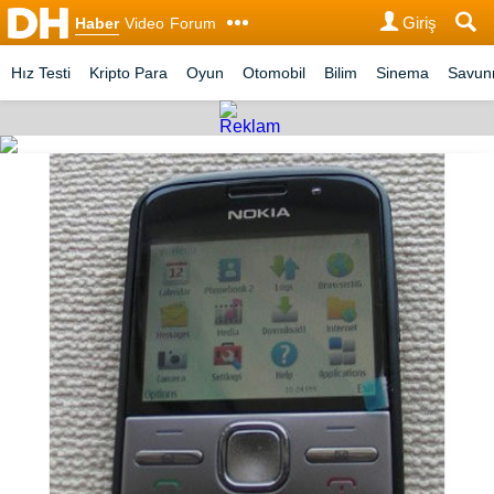
Giriş
Haber
Video
Forum
Hız Testi
Kripto Para
Oyun
Otomobil
Bilim
Sinema
Savu