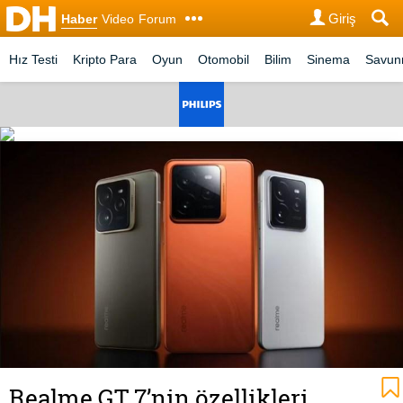
Giriş
Haber
Video
Forum
Hız Testi
Kripto Para
Oyun
Otomobil
Bilim
Sinema
Savu
Realme GT 7’nin özellikleri