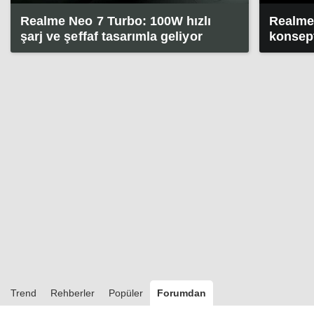
Realme Neo 7 Turbo: 100W hızlı
Realme'
şarj ve şeffaf tasarımla geliyor
konsept
tanıtıl
Trend
Rehberler
Popüler
Forumdan