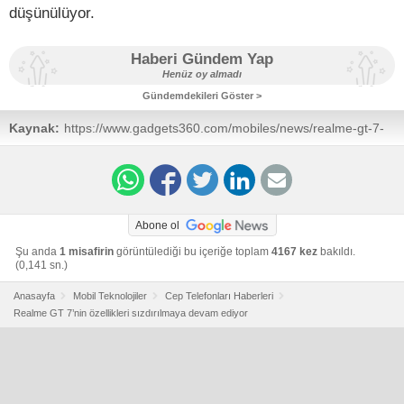
düşünülüyor.
Haberi Gündem Yap
Henüz oy almadı
Gündemdekileri Göster >
Kaynak:
https://www.gadgets360.com/mobiles/news/realme-gt-7-
3c-listing-tenaa-expected-features-launch-report-
7493882
Abone ol
Şu anda
1 misafirin
görüntülediği bu içeriğe toplam
4167 kez
bakıldı.
(0,141 sn.)
Anasayfa
Mobil Teknolojiler
Cep Telefonları Haberleri
Realme GT 7’nin özellikleri sızdırılmaya devam ediyor