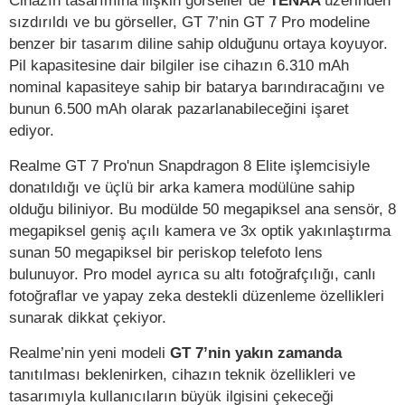
Cihazın tasarımına ilişkin görseller de
TENAA
üzerinden
sızdırıldı ve bu görseller, GT 7’nin GT 7 Pro modeline
benzer bir tasarım diline sahip olduğunu ortaya koyuyor.
Pil kapasitesine dair bilgiler ise cihazın 6.310 mAh
nominal kapasiteye sahip bir batarya barındıracağını ve
bunun 6.500 mAh olarak pazarlanabileceğini işaret
ediyor.
Realme GT 7 Pro'nun Snapdragon 8 Elite işlemcisiyle
donatıldığı ve üçlü bir arka kamera modülüne sahip
olduğu biliniyor. Bu modülde 50 megapiksel ana sensör, 8
megapiksel geniş açılı kamera ve 3x optik yakınlaştırma
sunan 50 megapiksel bir periskop telefoto lens
bulunuyor. Pro model ayrıca su altı fotoğrafçılığı, canlı
fotoğraflar ve yapay zeka destekli düzenleme özellikleri
sunarak dikkat çekiyor.
Realme’nin yeni modeli
GT 7’nin yakın zamanda
tanıtılması beklenirken, cihazın teknik özellikleri ve
tasarımıyla kullanıcıların büyük ilgisini çekeceği