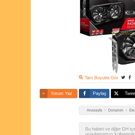
Tam Boyutta Gör
Yorum Yaz
Paylaş
Twee
Anasayfa
Donanım
Ekr
Bu haberi ve diğer DH içer
uygulamamızı kullanarak 