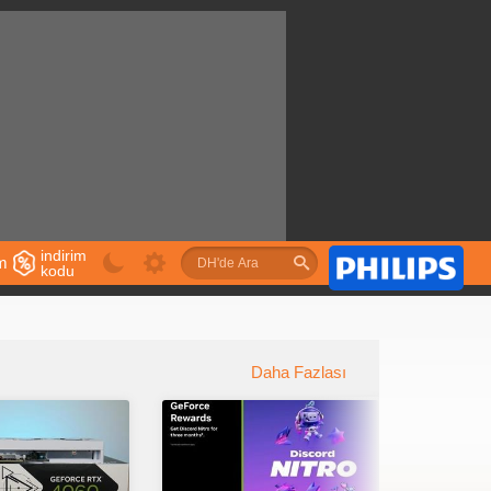
indirim
im
kodu
u
Daha Fazlası