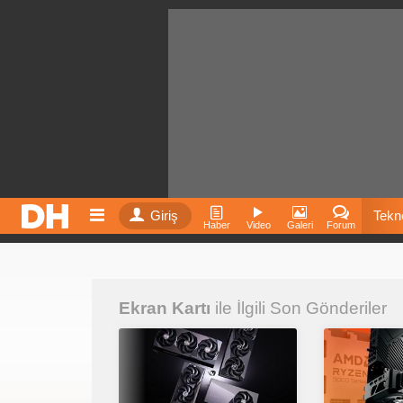
Giriş
Tekno
Haber
Video
Galeri
Forum
Film
Ekran Kartı
ile İlgili Son Gönderiler
Fiyatla
İnst