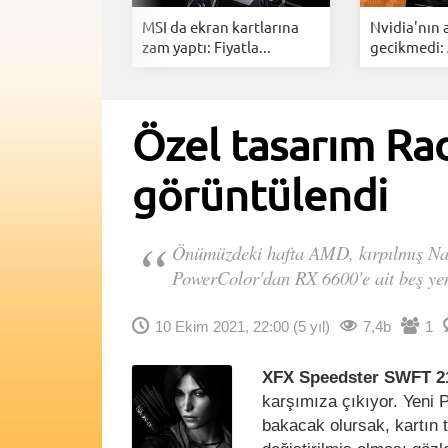
 RX 9050
MSI da ekran kartlarına
Nvidia'nın
4GB ve...
zam yaptı: Fiyatla...
gecikmedi:
Özel tasarım Ra
görüntülendi
Önümüzdeki hafta AMD, kırpılmış Nav
PowerColor'dan RX 6600'e ait beş yen
10 Ekim 2021, 22:00
(5 yıl)
7,4b
1
XFX Speedster SWFT 2
karşımıza çıkıyor. Yeni 
bakacak olursak, kartın 