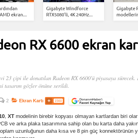
 ardından
Gigabyte Windforce
Gigabyte 
 AMD ekran...
RTX5080'li, 4K 240Hz...
modellerin
deon RX 6600 ekran kart
i 23 çipi ile donatılan Radeon RX 6600'ü piyasaya sürecek
i tasarım gözler önüne serildi.
DonanımHaber’i
2
Ekran Kartı
1560
+
Favori Kaynağın Yap
10
,
XT
modelinin birebir kopyası olmayan kartlardan biri ola
PCB ve arka plaka tasarımına sahip olan bu karta daha yakı
toplam uzunluğunun daha kısa ve 8 pin güç konnektörünün y