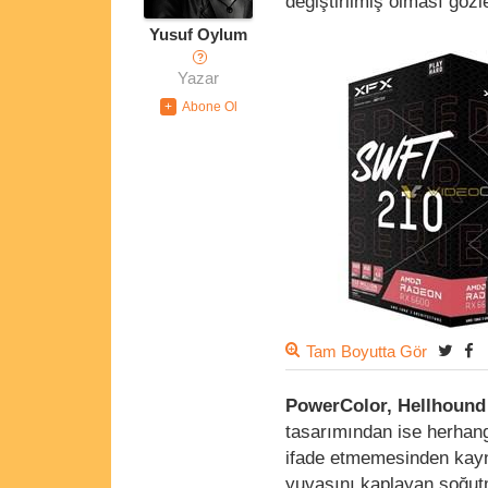
değiştirilmiş olması göz
Yusuf Oylum
?
Yazar
Tam Boyutta Gör
PowerColor, Hellhound
tasarımından ise herhan
ifade etmemesinden kaynak
yuvasını kaplayan soğutm