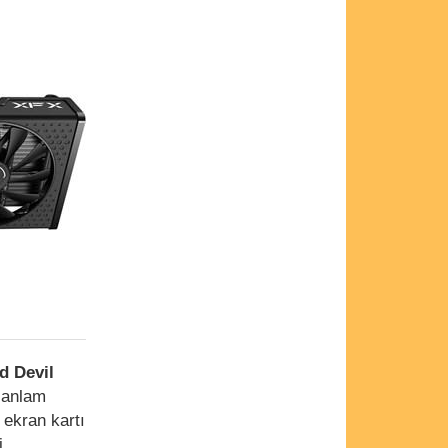
d Devil
 anlam
 ekran kartı
i