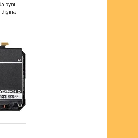
da aynı
 dışına