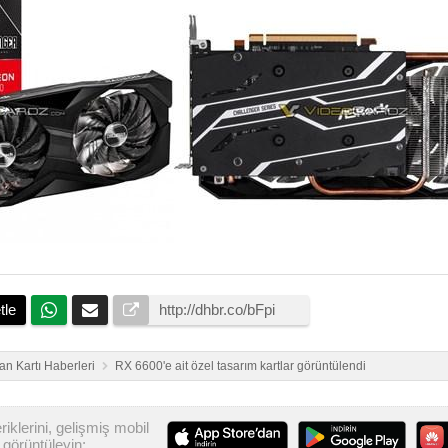
tle
an Kartı Haberleri
RX 6600'e ait özel tasarım kartlar görüntülendi
iklerini, gelişmiş mobil
görüntüleyin: