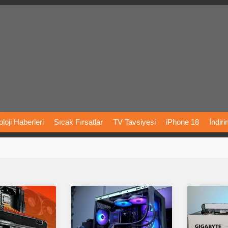
loji
Haberleri
Sıcak
Fırsatlar
TV
Tavsiyesi
iPhone
18
İndir
Önerileri
Türkiye
Araba
Fiyatları
Yapay
Zeka
Şarj
İstasyon
rı
Vizyondaki
Filmler
Bitcoin
Dizi
Önerileri
Telefon
Önerileri
agram
Dondurma
İnstagram
Çöktü
Mü