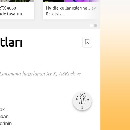
RTX 4060
Nvidia kullanıcılarına 3 ay
Nvidia G
de tasarım...
ücretsiz...
WHQL sür
ları
. Lansmana hazırlanan XFX, ASRock ve
1
rak
ndan
erinin