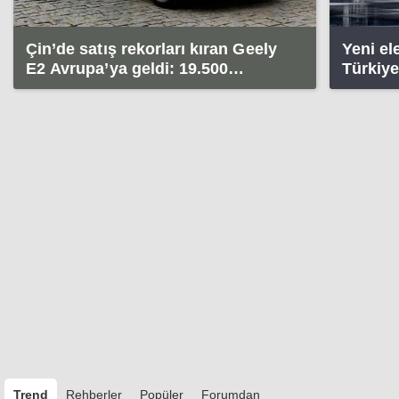
Çin’de satış rekorları kıran Geely
Yeni el
E2 Avrupa’ya geldi: 19.500
Türkiye'
euro'dan başlıyor!
Trend
Rehberler
Popüler
Forumdan