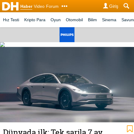
Giriş
Haber
Video
Forum
Hız Testi
Kripto Para
Oyun
Otomobil
Bilim
Sinema
Savu
Dünyada ilk: Tek şarjla 7 ay