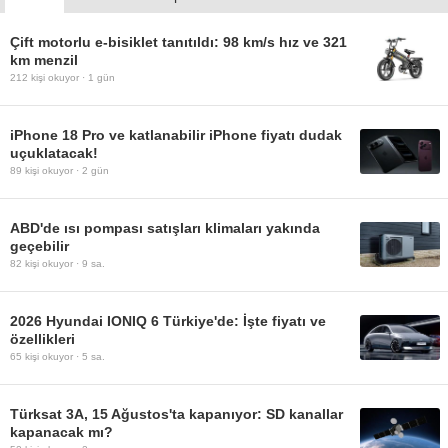
Çift motorlu e-bisiklet tanıtıldı: 98 km/s hız ve 321
km menzil
212
kişi okuyor ·
1 gün
iPhone 18 Pro ve katlanabilir iPhone fiyatı dudak
uçuklatacak!
89
kişi okuyor ·
2 gün
ABD'de ısı pompası satışları klimaları yakında
geçebilir
82
kişi okuyor ·
9 sa.
2026 Hyundai IONIQ 6 Türkiye'de: İşte fiyatı ve
özellikleri
65
kişi okuyor ·
5 sa.
Türksat 3A, 15 Ağustos'ta kapanıyor: SD kanallar
kapanacak mı?