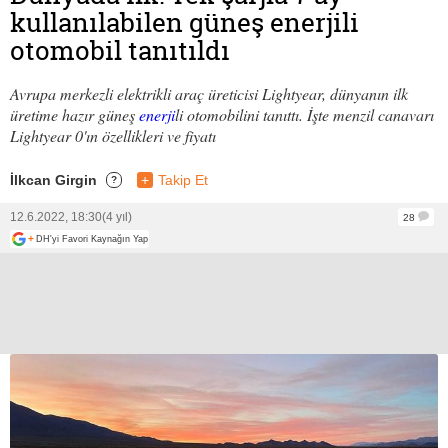
kullanılabilen güneş enerjili
otomobil tanıtıldı
Avrupa merkezli elektrikli araç üreticisi Lightyear, dünyanın ilk
üretime hazır güneş
enerji
li otomobilini tanıttı. İşte menzil canavarı
Lightyear 0'ın özellikleri ve fiyatı
İlkcan Girgin
+
Takip Et
?
12.6.2022, 18:30
(4 yıl)
28
+
DH'yi Favori Kaynağın Yap