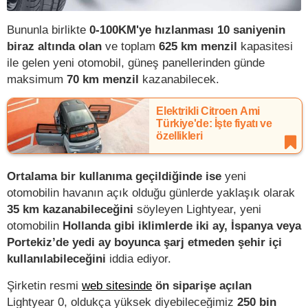
Bununla birlikte
0-100KM'ye hızlanması 10 saniyenin
biraz altında olan
ve toplam
625 km menzil
kapasitesi
ile gelen yeni otomobil, güneş panellerinden günde
maksimum
70 km menzil
kazanabilecek.
Elektrikli Citroen Ami
Türkiye'de: İşte fiyatı ve
özellikleri
Ortalama bir kullanıma geçildiğinde ise
yeni
otomobilin havanın açık olduğu günlerde yaklaşık olarak
35 km kazanabileceğini
söyleyen Lightyear, yeni
otomobilin
Hollanda gibi iklimlerde iki ay, İspanya veya
Portekiz’de yedi ay boyunca şarj etmeden şehir içi
kullanılabileceğini
iddia ediyor.
Şirketin resmi
web sitesinde
ön siparişe açılan
Lightyear 0, oldukça yüksek diyebileceğimiz
250 bin