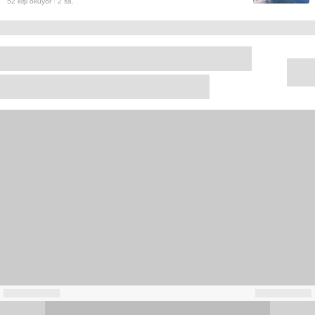
52
kişi okuyor ·
2 sa.