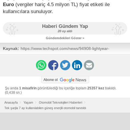
Euro
(vergiler hariç 4.5 milyon TL) fiyat etiketi ile
kullanıcılara sunuluyor.
Haberi Gündem Yap
20 oy aldı
Gündemdekileri Göster >
Kaynak:
https://www.techspot.com/news/94908-lightyear-
announces-world-first-production-ready-solar-car.html
Abone ol
Şu anda
1 misafirin
görüntülediği bu içeriğe toplam
25357 kez
bakıldı.
(0,438 sn.)
Anasayfa
Yaşam
Otomobil Teknolojileri Haberleri
Tek şarjla 7 ay kullanılabilen güneş enerjili otomobil tanıtıldı