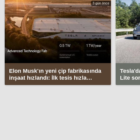
3 gün önce
Elon Musk'ın yeni çip fabrikasında
Tesla'd
inşaat hızlandı: İlk tesis hızla
Lite son
yükseliyor