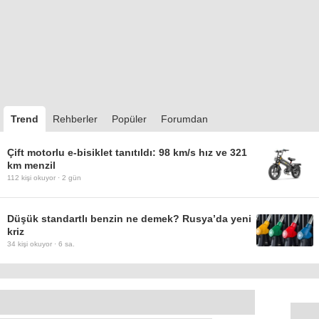
Trend
Rehberler
Popüler
Forumdan
Çift motorlu e-bisiklet tanıtıldı: 98 km/s hız ve 321
km menzil
112
kişi okuyor ·
2 gün
Düşük standartlı benzin ne demek? Rusya’da yeni
kriz
34
kişi okuyor ·
6 sa.