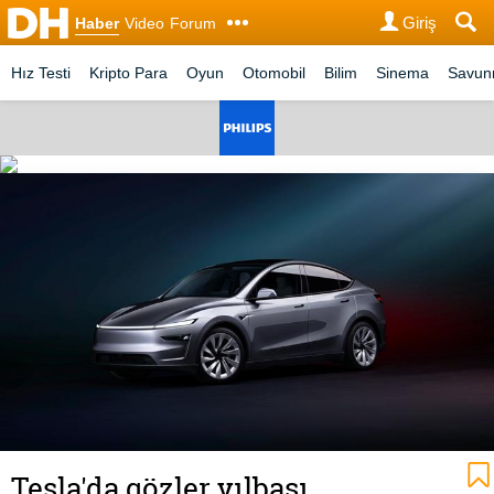
Giriş
Haber
Video
Forum
Hız Testi
Kripto Para
Oyun
Otomobil
Bilim
Sinema
Savu
Tesla'da gözler yılbaşı