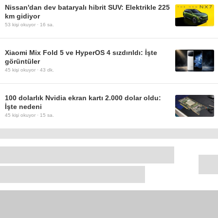
Nissan'dan dev bataryalı hibrit SUV: Elektrikle 225
km gidiyor
53
kişi okuyor ·
16 sa.
Xiaomi Mix Fold 5 ve HyperOS 4 sızdırıldı: İşte
görüntüler
45
kişi okuyor ·
43 dk.
100 dolarlık Nvidia ekran kartı 2.000 dolar oldu:
İşte nedeni
45
kişi okuyor ·
15 sa.