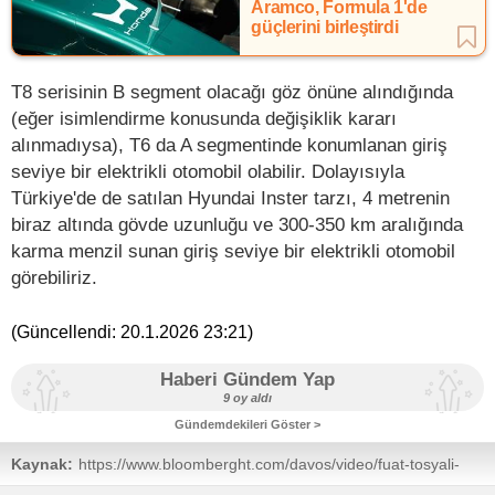
Aramco, Formula 1'de
güçlerini birleştirdi
T8 serisinin B segment olacağı göz önüne alındığında
(eğer isimlendirme konusunda değişiklik kararı
alınmadıysa), T6 da A segmentinde konumlanan giriş
seviye bir elektrikli otomobil olabilir. Dolayısıyla
Türkiye'de de satılan Hyundai Inster tarzı, 4 metrenin
biraz altında gövde uzunluğu ve 300-350 km aralığında
karma menzil sunan giriş seviye bir elektrikli otomobil
görebiliriz.
(Güncellendi:
20.1.2026 23:21
)
Haberi Gündem Yap
9 oy aldı
Gündemdekileri Göster >
Kaynak:
https://www.bloomberght.com/davos/video/fuat-tosyali-
togg-icin-bu-yil-hedefimiz-60-bin-ve-uzeri-uretim/93711