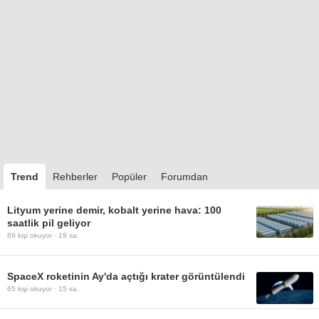
Trend
Rehberler
Popüler
Forumdan
Lityum yerine demir, kobalt yerine hava: 100
saatlik pil geliyor
89
kişi okuyor ·
19 sa.
SpaceX roketinin Ay'da açtığı krater görüntülendi
65
kişi okuyor ·
15 sa.