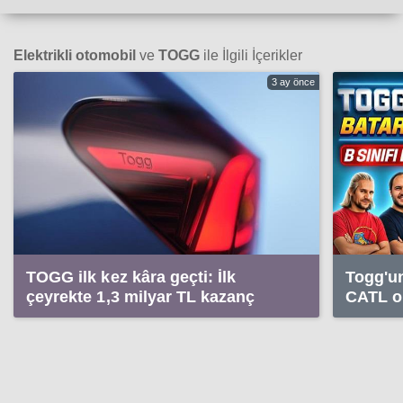
Elektrikli otomobil
ve
TOGG
ile İlgili İçerikler
3 ay önce
TOGG ilk kez kâra geçti: İlk
Togg'un 
çeyrekte 1,3 milyar TL kazanç
CATL or