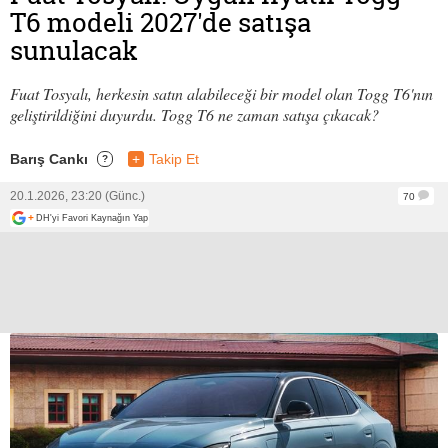
T6 modeli 2027'de satışa
sunulacak
Fuat Tosyalı, herkesin satın alabileceği bir model olan Togg T6'nın
geliştirildiğini duyurdu. Togg T6 ne zaman satışa çıkacak?
Barış Cankı
+
Takip Et
?
20.1.2026, 23:20 (Günc.)
70
+
DH'yi Favori Kaynağın Yap