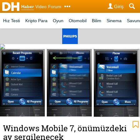
Giriş
Haber
Video
Forum
Hız Testi
Kripto Para
Oyun
Otomobil
Bilim
Sinema
Savu
Windows Mobile 7, önümüzdeki
ay sergilenecek