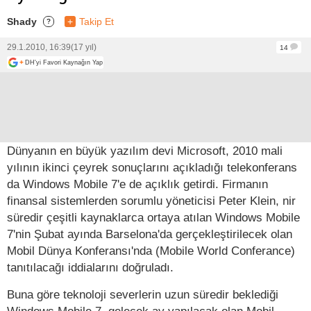
Shady
+
Takip Et
?
29.1.2010, 16:39
(17 yıl)
14
+
DH'yi Favori Kaynağın Yap
Dünyanın en büyük yazılım devi Microsoft, 2010 mali
yılının ikinci çeyrek sonuçlarını açıkladığı telekonferans
da Windows Mobile 7'e de açıklık getirdi. Firmanın
finansal sistemlerden sorumlu yöneticisi Peter Klein, nir
süredir çeşitli kaynaklarca ortaya atılan Windows Mobile
7'nin Şubat ayında Barselona'da gerçekleştirilecek olan
Mobil Dünya Konferansı'nda (Mobile World Conferance)
tanıtılacağı iddialarını doğruladı.
Buna göre teknoloji severlerin uzun süredir beklediği
Windows Mobile 7, gelecek ay yapılacak olan Mobil