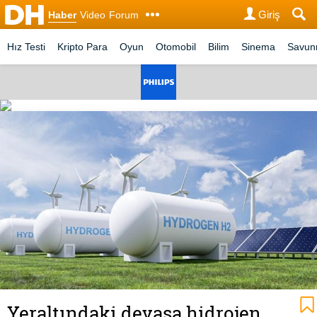
Giriş
Haber
Video
Forum
Hız Testi
Kripto Para
Oyun
Otomobil
Bilim
Sinema
Savu
Yeraltındaki devasa hidrojen