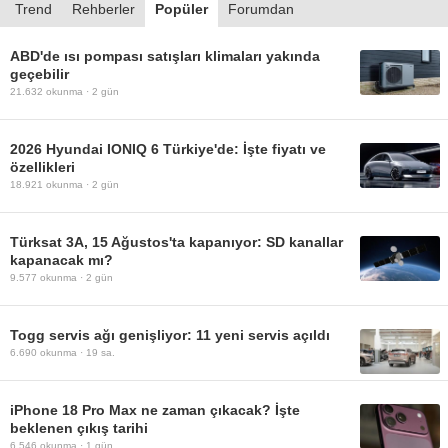
Trend
Rehberler
Popüler
Forumdan
ABD'de ısı pompası satışları klimaları yakında
geçebilir
21.632
okunma ·
2 gün
2026 Hyundai IONIQ 6 Türkiye'de: İşte fiyatı ve
özellikleri
18.921
okunma ·
2 gün
Türksat 3A, 15 Ağustos'ta kapanıyor: SD kanallar
kapanacak mı?
9.577
okunma ·
2 gün
Togg servis ağı genişliyor: 11 yeni servis açıldı
6.690
okunma ·
19 sa.
iPhone 18 Pro Max ne zaman çıkacak? İşte
beklenen çıkış tarihi
6.546
okunma ·
1 gün