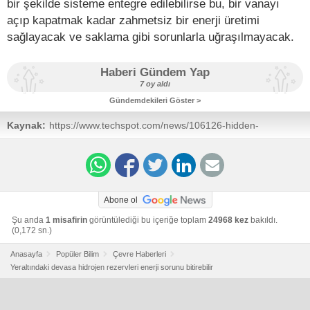
bir şekilde sisteme entegre edilebilirse bu, bir vanayı
açıp kapatmak kadar zahmetsiz bir enerji üretimi
sağlayacak ve saklama gibi sorunlarla uğraşılmayacak.
Haberi Gündem Yap
7 oy aldı
Gündemdekileri Göster >
Kaynak:
https://www.techspot.com/news/106126-hidden-
underground-hydrogen-reserves-could-power-earth-
energy.html
Abone ol
Şu anda
1 misafirin
görüntülediği bu içeriğe toplam
24968 kez
bakıldı.
(0,172 sn.)
Anasayfa
Popüler Bilim
Çevre Haberleri
Yeraltındaki devasa hidrojen rezervleri enerji sorunu bitirebilir