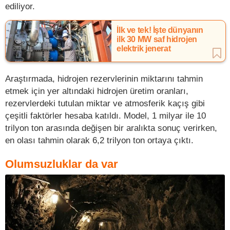
ediliyor.
İlk ve tek! İşte dünyanın
ilk 30 MW saf hidrojen
elektrik jenerat
Araştırmada, hidrojen rezervlerinin miktarını tahmin
etmek için yer altındaki hidrojen üretim oranları,
rezervlerdeki tutulan miktar ve atmosferik kaçış gibi
çeşitli faktörler hesaba katıldı. Model, 1 milyar ile 10
trilyon ton arasında değişen bir aralıkta sonuç verirken,
en olası tahmin olarak 6,2 trilyon ton ortaya çıktı.
Olumsuzluklar da var