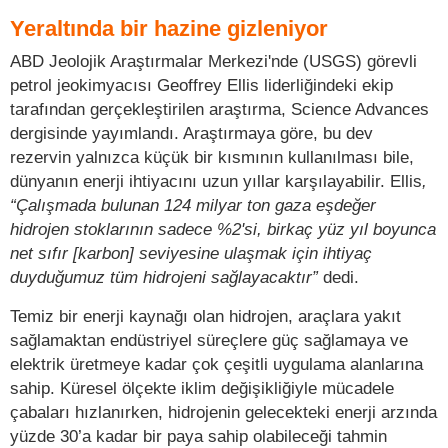
Yeraltında bir hazine gizleniyor
ABD Jeolojik Araştırmalar Merkezi'nde (USGS) görevli
petrol jeokimyacısı Geoffrey Ellis liderliğindeki ekip
tarafından gerçekleştirilen araştırma, Science Advances
dergisinde yayımlandı. Araştırmaya göre, bu dev
rezervin yalnızca küçük bir kısmının kullanılması bile,
dünyanın enerji ihtiyacını uzun yıllar karşılayabilir. Ellis
,
“Çalışmada bulunan 124 milyar ton gaza eşdeğer
hidrojen stoklarının sadece %2'si, birkaç yüz yıl boyunca
net sıfır [karbon] seviyesine ulaşmak için ihtiyaç
duyduğumuz tüm hidrojeni sağlayacaktır”
dedi.
Temiz bir enerji kaynağı olan hidrojen, araçlara yakıt
sağlamaktan endüstriyel süreçlere güç sağlamaya ve
elektrik üretmeye kadar çok çeşitli uygulama alanlarına
sahip. Küresel ölçekte iklim değişikliğiyle mücadele
çabaları hızlanırken, hidrojenin gelecekteki enerji arzında
yüzde 30’a kadar bir paya sahip olabileceği tahmin