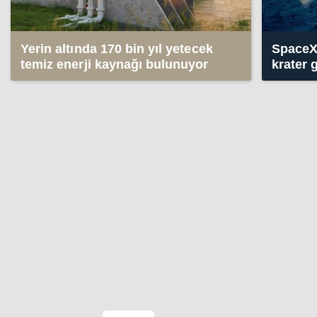
Yerin altında 170 bin yıl yetecek
SpaceX 
temiz enerji kaynağı bulunuyor
krater 