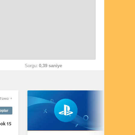
Sorgu:
0,39 saniye
Tümü
oplar
ok 15