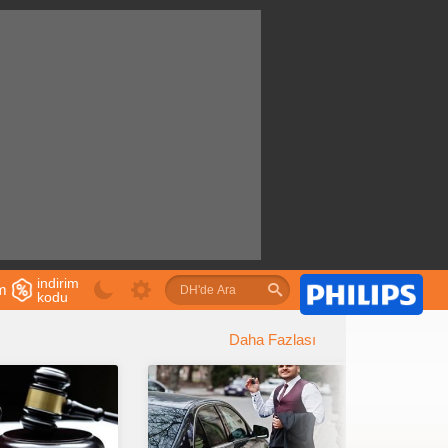
indirim
im
kodu
u
Daha Fazlası