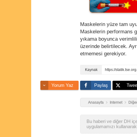
Maskelerin yüze tam uyum
Maskelerin performans ge
yıkama boyunca verimlil
üzerinde belirtilecek. Ay
etmemesi gerekiyor.
https://statik.tse.
Yorum Yaz
Paylaş
Twee
Anasayfa
Internet
Diğer
Bu haberi ve diğer DH içer
uygulamamızı kullanarak 