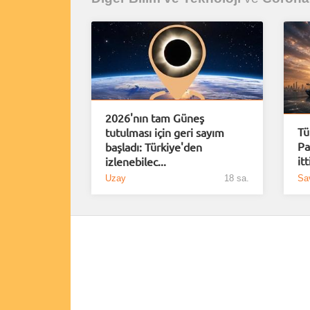
2026'nın tam Güneş
Tü
tutulması için geri sayım
Pa
başladı: Türkiye'den
it
izlenebilec...
Uzay
18 sa.
Sa