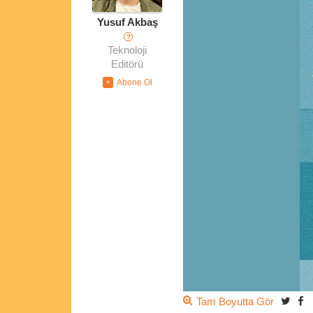
Yusuf Akbaş
?
Teknoloji
Editörü
Tam Boyutta Gör