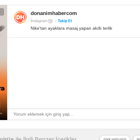
donanimhabercom
Instagram
Takip Et
Nike'tan ayaklara masaj yapan akıllı terlik
virüs
ile İlgili Benzer İçerikler
dark web giriş
t