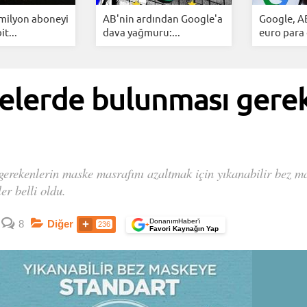
 milyon aboneyi
AB'nin ardından Google'a
Google, A
it...
dava yağmuru:...
euro para 
elerde bulunması gerek
 gerekenlerin maske masrafını azaltmak için yıkanabilir bez m
er belli oldu.
DonanımHaber’i
8
Diğer
236
+
Favori Kaynağın Yap