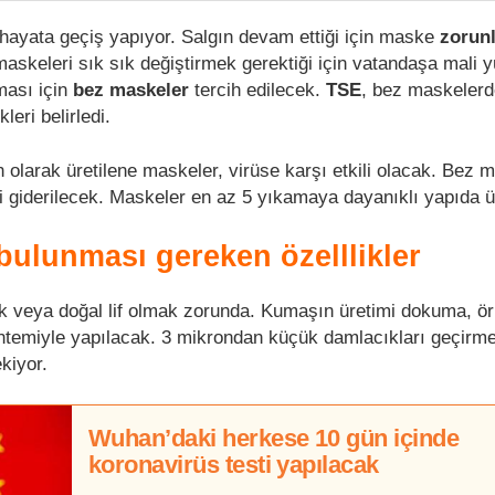
 hayata geçiş yapıyor. Salgın devam ettiği için maske
zorun
skeleri sık sık değiştirmek gerektiği için vatandaşa mali y
ması için
bez maskeler
tercih edilecek.
TSE
, bez maskelerd
eri belirledi.
 olarak üretilene maskeler, virüse karşı etkili olacak. Bez 
ri giderilecek. Maskeler en az 5 yıkamaya dayanıklı yapıda ü
ulunması gereken özelllikler
k veya doğal lif olmak zorunda. Kumaşın üretimi dokuma, ör
öntemiyle yapılacak. 3 mikrondan küçük damlacıkları geçirm
ekiyor.
Wuhan’daki herkese 10 gün içinde
koronavirüs testi yapılacak