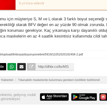
6 yıl önce eklendi
u için müşteriye S, M ve L olarak 3 farklı boyut seçeneği 
rekliliği olarak BFV değeri en az yüzde 90 olmak zorunda. 
iğini koruması gerekiyor. Kaç yıkamaya karşı dayanıklı old
rıca maskelerin en az 4 saatlik kesintisiz kullanımda cildi tah
org.tr/upload//tr/dosya/duyuruyonetimi/5919/11052020192406-2.pdf
tle
 Haberleri
Yıkanabilir maskelerde bulunması gereken özellikler bellirlendi
iklerini, gelişmiş mobil
görüntüleyin: