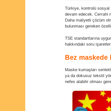
Türkiye, kontrolü sosyal
devam edecek. Cerrahi ma
Daha maliyetli çözüm ol
bulunması gereken özellikl
TSE standartlarına uygun
hakkındaki soru işaretle
Bez maskede b
Maske kumaşları senteti
ya da dokusuz tekstil y
nefes alabilir olması ger