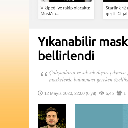
i Anlık
Vikipedi’ye rakip olacaktı:
Starlink 12
rarlarınız...
Musk’ın...
geçti: Gigab
Yıkanabilir mask
bellirlendi
Çalışanların ve sık sık dışarı çıkması
maskelerde bulunması gereken özellikl
12 Mayıs 2020, 22:00
(6 yıl)
5,4b
1