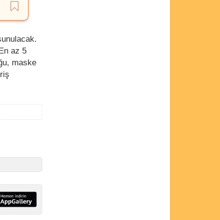
sunulacak.
En az 5
uğu, maske
riş