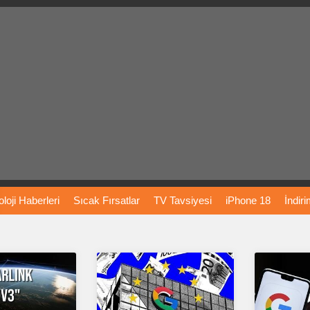
loji
Haberleri
Sıcak
Fırsatlar
TV
Tavsiyesi
iPhone
18
İndir
Önerileri
Türkiye
Araba
Fiyatları
Yapay
Zeka
Şarj
İstasyon
rı
Vizyondaki
Filmler
Bitcoin
Dizi
Önerileri
Telefon
Önerileri
agram
Dondurma
İnstagram
Çöktü
Mü