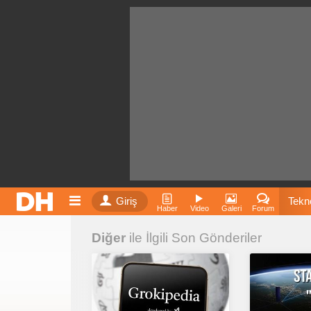
Giriş
Tekno
Haber
Video
Galeri
Forum
Diğer
ile İlgili Son Gönderiler
Film
Fiyatla
İnst