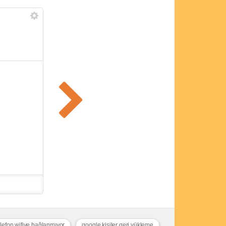
elefon wifiye bağlanmıyor
google kişiler geri yükleme