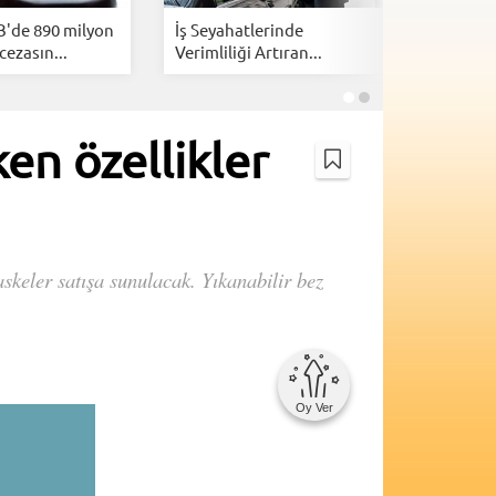
B'de 890 milyon
İş Seyahatlerinde
İsrail, Am
cezasın...
Verimliliği Artıran...
kazanmak
en özellikler
askeler satışa sunulacak. Yıkanabilir bez
Oy Ver