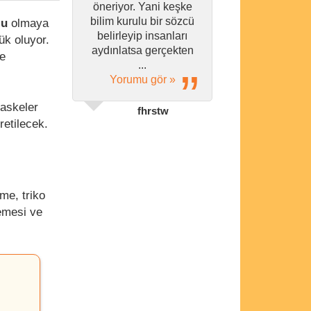
öneriyor. Yani keşke
bilim kurulu bir sözcü
lu
olmaya
belirleyip insanları
ük oluyor.
aydınlatsa gerçekten
e
...
Yorumu gör »
maskeler
fhrstw
retilecek.
me, triko
emesi ve