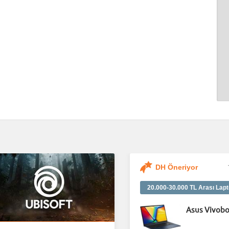
DH Öneriyor
20.000-30.000 TL Arası Lapt
Asus Vivobo