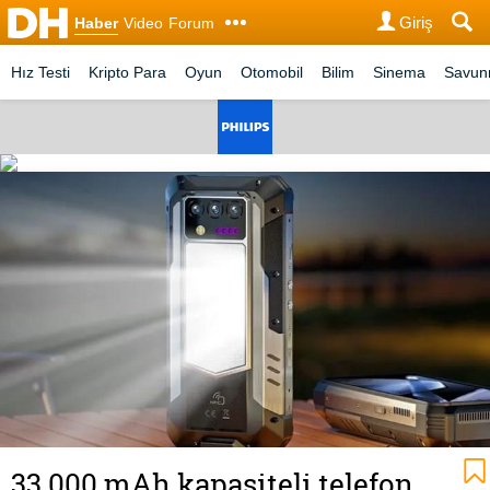
Giriş
Haber
Video
Forum
Hız Testi
Kripto Para
Oyun
Otomobil
Bilim
Sinema
Savu
33.000 mAh kapasiteli telefon