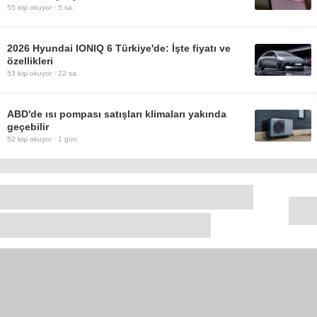
55
kişi okuyor ·
5 sa.
2026 Hyundai IONIQ 6 Türkiye'de: İşte fiyatı ve
özellikleri
53
kişi okuyor ·
22 sa.
ABD'de ısı pompası satışları klimaları yakında
geçebilir
52
kişi okuyor ·
1 gün