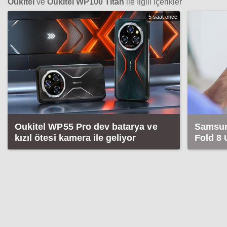
Oukitel
ve
Oukitel WP100 Titan
ile İlgili İçerikler
5 saat önce
Oukitel WP55 Pro dev batarya ve
Samsun
kızıl ötesi kamera ile geliyor
Fold 8 
etkiley