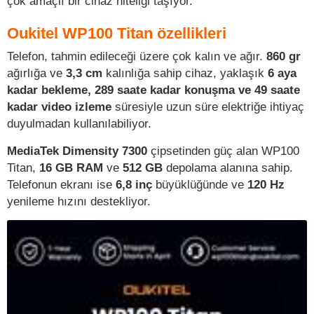
çok amaçlı bir cihaz niteliği taşıyor.
Oukitel WP100 Titan özellikleri
Telefon, tahmin edileceği üzere çok kalın ve ağır.
860 gr
ağırlığa ve
3,3 cm
kalınlığa sahip cihaz, yaklaşık
6 aya
kadar bekleme, 289 saate kadar konuşma ve 49 saate
kadar video izleme
süresiyle uzun süre elektriğe ihtiyaç
duyulmadan kullanılabiliyor.
MediaTek Dimensity 7300
çipsetinden güç alan WP100
Titan,
16 GB RAM
ve
512 GB
depolama alanına sahip.
Telefonun ekranı ise
6,8 inç
büyüklüğünde ve
120 Hz
yenileme hızını destekliyor.