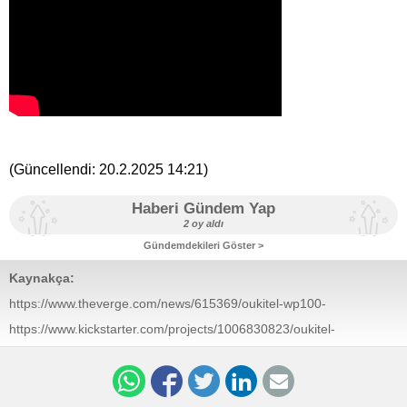
(Güncellendi:
20.2.2025 14:21
)
Haberi Gündem Yap
2 oy aldı
Gündemdekileri Göster >
Kaynakça:
https://www.theverge.com/news/615369/oukitel-wp100-
titan-smartphone-battery-life-projector-flashlight-
https://www.kickstarter.com/projects/1006830823/oukitel-
kickstarter
wp100-titan-33000mah-rugged-phone-with-projector