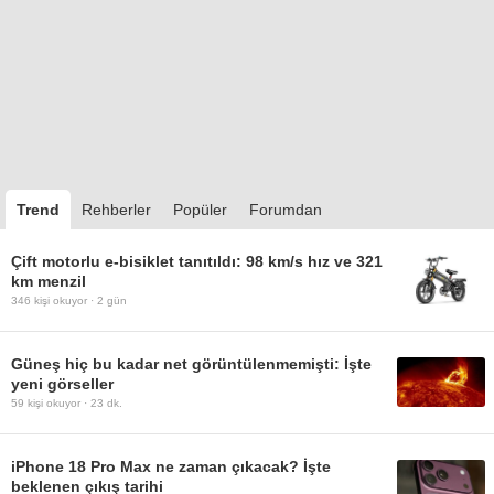
Trend
Rehberler
Popüler
Forumdan
Çift motorlu e-bisiklet tanıtıldı: 98 km/s hız ve 321
km menzil
346
kişi okuyor ·
2 gün
Güneş hiç bu kadar net görüntülenmemişti: İşte
yeni görseller
59
kişi okuyor ·
23 dk.
iPhone 18 Pro Max ne zaman çıkacak? İşte
beklenen çıkış tarihi