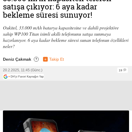
satışa çıkıyor: 6 aya kadar
bekleme süresi sunuyor!
Oukitel, 33.000 mAh batarya kapasitesine ve dahili projektöre
sahip WP100 Titan isimli akıllı telefonunu satışa sunmaya
hazırlanıyor. 6 aya kadar bekleme süresi sunan telefonun özellikleri
neler?
Deniz Çakmak
+
Takip Et
?
20.2.2025, 11:45 (Günc.)
19
+
DH'yi Favori Kaynağın Yap