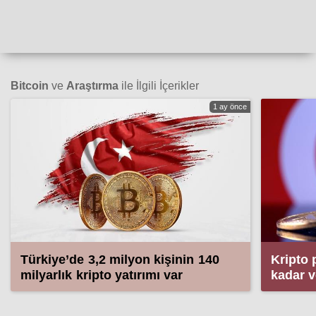
Bitcoin
ve
Araştırma
ile İlgili İçerikler
1 ay önce
Türkiye’de 3,2 milyon kişinin 140
Kripto 
milyarlık kripto yatırımı var
kadar v