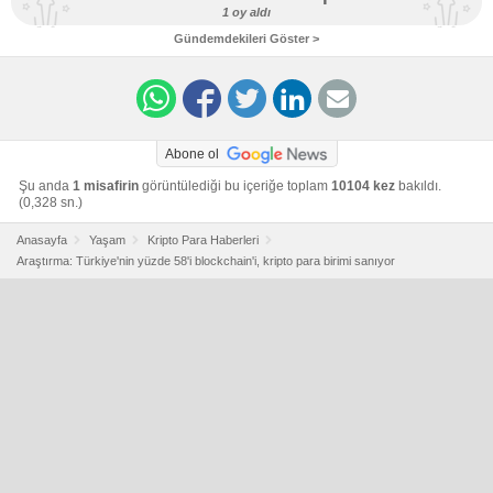
1 oy aldı
Gündemdekileri Göster >
Abone ol
Şu anda
1 misafirin
görüntülediği bu içeriğe toplam
10104 kez
bakıldı.
(0,328 sn.)
Anasayfa
Yaşam
Kripto Para Haberleri
Araştırma: Türkiye'nin yüzde 58'i blockchain'i, kripto para birimi sanıyor