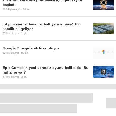
2026'nın tam Güneş tutulması için geri sayım
başladı
102
kişi okuyor ·
18 sa.
Lityum yerine demir, kobalt yerine hava: 100
saatlik pil geliyor
75
kişi okuyor ·
1 gün
Google One giderek lüks oluyor
52
kişi okuyor ·
59 dk.
Epic Games'in yeni ücretsiz oyunu belli oldu: Bu
hafta ne var?
47
kişi okuyor ·
3 sa.