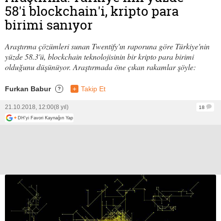
58'i blockchain'i, kripto para
birimi sanıyor
Araştırma çözümleri sunan Twentify'ın raporuna göre Türkiye'nin
yüzde 58.3'ü, blockchain teknolojisinin bir kripto para birimi
olduğunu düşünüyor. Araştırmada öne çıkan rakamlar şöyle:
Furkan Babur
+
Takip Et
?
21.10.2018, 12:00
(8 yıl)
18
+
DH'yi Favori Kaynağın Yap