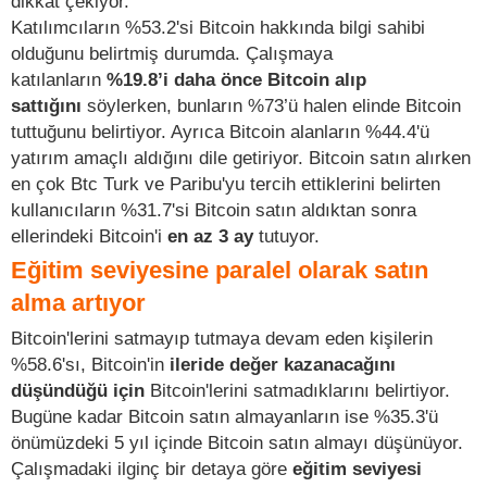
dikkat çekiyor.
Katılımcıların %53.2'si Bitcoin hakkında bilgi sahibi
olduğunu belirtmiş durumda. Çalışmaya
katılanların
%19.8’i daha önce Bitcoin alıp
sattığını
söylerken, bunların %73’ü halen elinde Bitcoin
tuttuğunu belirtiyor. Ayrıca Bitcoin alanların %44.4'ü
yatırım amaçlı aldığını dile getiriyor. Bitcoin satın alırken
en çok Btc Turk ve Paribu'yu tercih ettiklerini belirten
kullanıcıların %31.7'si Bitcoin satın aldıktan sonra
ellerindeki Bitcoin'i
en az 3 ay
tutuyor.
Eğitim seviyesine paralel olarak satın
alma artıyor
Bitcoin'lerini satmayıp tutmaya devam eden kişilerin
%58.6'sı, Bitcoin'in
ileride değer kazanacağını
düşündüğü için
Bitcoin'lerini satmadıklarını belirtiyor.
Bugüne kadar Bitcoin satın almayanların ise %35.3'ü
önümüzdeki 5 yıl içinde Bitcoin satın almayı düşünüyor.
Çalışmadaki ilginç bir detaya göre
eğitim seviyesi