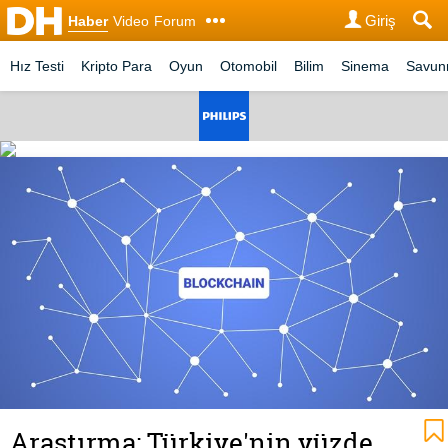
Giriş
Haber
Video
Forum
Hız Testi
Kripto Para
Oyun
Otomobil
Bilim
Sinema
Savu
Araştırma: Türkiye'nin yüzde