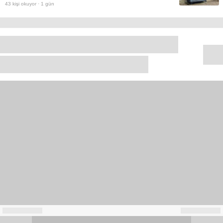
43
kişi okuyor ·
1 gün