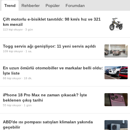
Trend
Rehberler
Popüler
Forumdan
Çift motorlu e-bisiklet tanıtıldı: 98 km/s hız ve 321
km menzil
113
kişi okuyor ·
3 gün
Togg servis ağı genişliyor: 11 yeni servis açıldı
109
kişi okuyor ·
1 sa.
En uzun ömürlü otomobiller ve markalar belli oldu:
İşte liste
66
kişi okuyor ·
18 dk.
iPhone 18 Pro Max ne zaman çıkacak? İşte
beklenen çıkış tarihi
55
kişi okuyor ·
1 gün
ABD'de ısı pompası satışları klimaları yakında
geçebilir