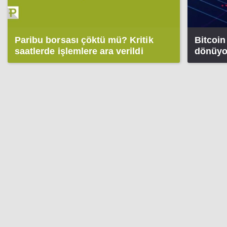
Paribu borsası çöktü mü? Kritik
Bitcoin 
saatlerde işlemlere ara verildi
dönüyor
tarafın