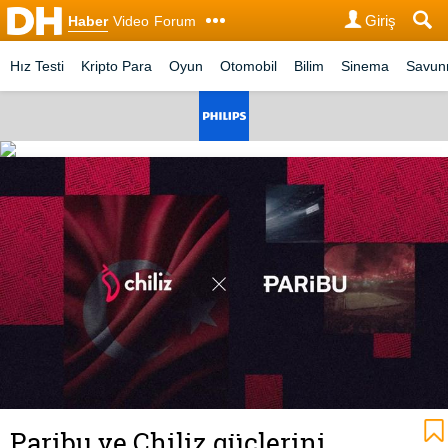
Giriş
Haber
Video
Forum
Hız Testi
Kripto Para
Oyun
Otomobil
Bilim
Sinema
Savu
Paribu ve Chiliz güçlerini