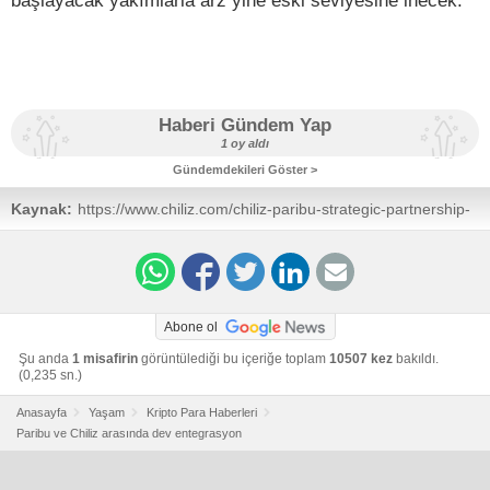
başlayacak yakımlarla arz yine eski seviyesine inecek.
Haberi Gündem Yap
1 oy aldı
Gündemdekileri Göster >
Kaynak:
https://www.chiliz.com/chiliz-paribu-strategic-partnership-
merges-blockchains/
Abone ol
Şu anda
1 misafirin
görüntülediği bu içeriğe toplam
10507 kez
bakıldı.
(0,235 sn.)
Anasayfa
Yaşam
Kripto Para Haberleri
Paribu ve Chiliz arasında dev entegrasyon