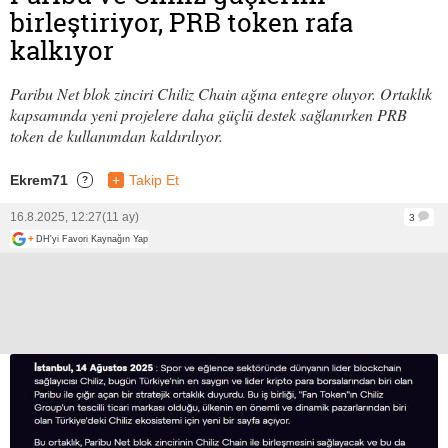
birleştiriyor, PRB token rafa
kalkıyor
Paribu Net blok zinciri Chiliz Chain ağına entegre oluyor. Ortaklık
kapsamında yeni projelere daha güçlü destek sağlanırken PRB
token de kullanımdan kaldırılıyor.
Ekrem71
+
Takip Et
?
16.8.2025, 12:27
(11 ay)
3
+
DH'yi Favori Kaynağın Yap