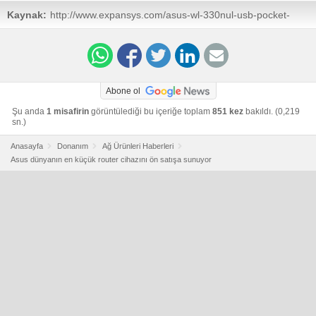
Kaynak:
http://www.expansys.com/asus-wl-330nul-usb-pocket-
router-802-11-b-g-n-wi-fi-2-4ghz-241384/
Abone ol
Şu anda
1 misafirin
görüntülediği bu içeriğe toplam
851 kez
bakıldı. (0,219
sn.)
Anasayfa
Donanım
Ağ Ürünleri Haberleri
Asus dünyanın en küçük router cihazını ön satışa sunuyor