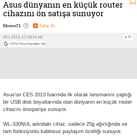
Asus dünyanın en küçük router
cihazını ön satışa sunuyor
Ekrem71
+
Takip Et
?
20.1.2013, 12:10
(14 yıl)
8
+
DH'yi Favori Kaynağın Yap
Asus'un CES 2013 fuarında ilk olarak lansmanını yaptığı
bir USB disk boyutlarında olan dünyanın en küçük router
cihazını önsiparişe sunuyor.
WL-330NUL adındaki cihaz, sadece 25g ağırlığında ve
tam fonksiyonlu kablosuz paylaşım özelliği sunuyor.