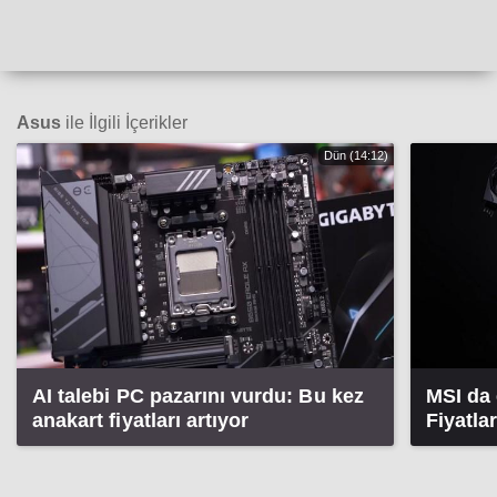
Asus
ile İlgili İçerikler
Dün (14:12)
AI talebi PC pazarını vurdu: Bu kez
MSI da 
anakart fiyatları artıyor
Fiyatla