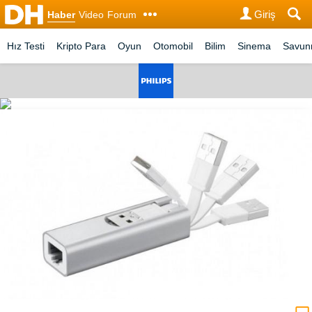
Giriş
Haber
Video
Forum
Hız Testi
Kripto Para
Oyun
Otomobil
Bilim
Sinema
Savu