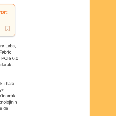
or:
ra Labs,
Fabric
 PCIe 6.0
ılarak,
kli hale
iye
'in artık
nolojinin
le de