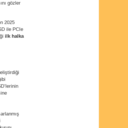
ını gözler
on 2025
SD ile PCIe
iği
ilk halka
iştirdiği
ibi
D’lerinin
sine
sarlanmış
i
kışını