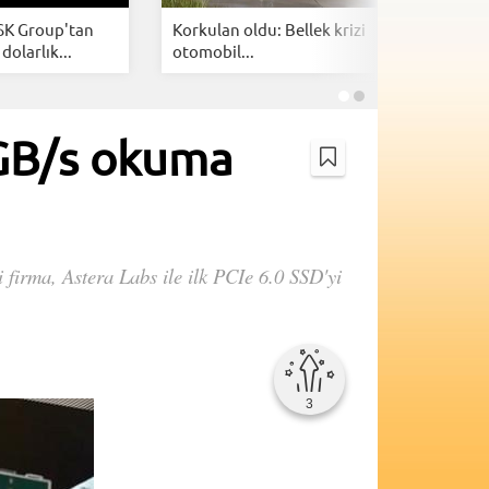
 SK Group'tan
Korkulan oldu: Bellek krizi
Bellek te
dolarlık...
otomobil...
devrim: Çi
27GB/s okuma
di firma, Astera Labs ile ilk PCIe 6.0 SSD'yi
3