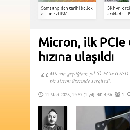
 PCIe 6.0
Samsung’dan tarihi bellek
SK hynix re
..
atılımı: zHBM,...
açıkladı: H
Micron, ilk PCIe
hızına ulaşıldı
Micron geçtiğimiz yıl ilk PCIe 6 SSD's
bir sistem üzerinde sergiledi.
11 Mart 2025, 19:57
(1 yıl)
4,6b
1