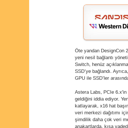
Öte yandan DesignCon 20
yeni nesil bağlantı yöne
Switch, henüz açıklanma
SSD’ye bağlandı. Ayrıca,
GPU ile SSD’ler arasında
Astera Labs, PCIe 6.x'in 
geldiğini iddia ediyor. Ye
katlayarak, x16 hat başın
veri merkezi dağıtımı içi
şimdilik daha çok veri me
anakartlarda, kısa vadede