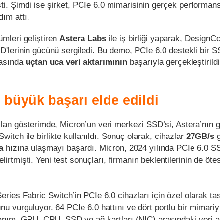
ti. Şimdi ise şirket, PCIe 6.0 mimarisinin gerçek performans
dım attı.
mleri geliştiren
Astera Labs
ile iş birliği yaparak, DesignC
SD'lerinin gücünü sergiledi. Bu demo, PCIe 6.0 destekli bir S
rasında
uçtan uca veri aktarımının
başarıyla gerçekleştirild
 büyük başarı elde edildi
lan gösterimde, Micron’un veri merkezi SSD’si, Astera’nın gel
witch ile birlikte kullanıldı. Sonuç olarak, cihazlar
27GB/s
g
a
hızına ulaşmayı başardı. Micron, 2024 yılında PCIe 6.0 SS
irtmişti. Yeni test sonuçları, firmanın beklentilerinin de öte
eries Fabric Switch’in PCIe 6.0 cihazları için özel olarak ta
u vurguluyor. 64 PCIe 6.0 hattını ve dört portlu bir mimariy
anım, GPU, CPU, SSD ve ağ kartları (NIC) arasındaki veri a