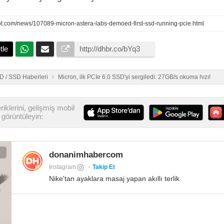
ot.com/news/107089-micron-astera-labs-demoed-first-ssd-running-pcie.html
tle
 / SSD Haberleri
Micron, ilk PCIe 6.0 SSD'yi sergiledi: 27GB/s okuma hızı!
iklerini, gelişmiş mobil
görüntüleyin:
donanimhabercom
Instagram
Takip Et
Nike'tan ayaklara masaj yapan akıllı terlik