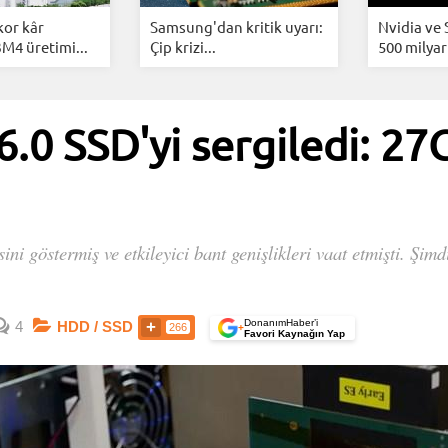
kor kâr
Samsung'dan kritik uyarı:
Nvidia ve
BM4 üretimi...
Çip krizi...
500 milyar 
 6.0 SSD'yi sergiledi: 
ini göstermiş ve etkileyici bant genişlikleri vaat etmişti. Şim
DonanımHaber’i
4
HDD / SSD
266
+
Favori Kaynağın Yap