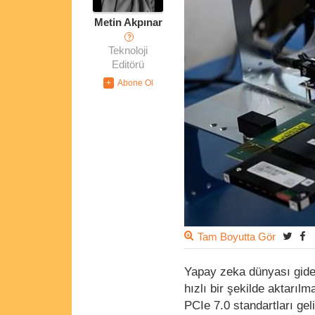
Metin Akpınar
?
Teknoloji
Editörü
Tam Boyutta Gör
Yapay zeka dünyası gider
hızlı bir şekilde aktarı
PCIe 7.0 standartları geli