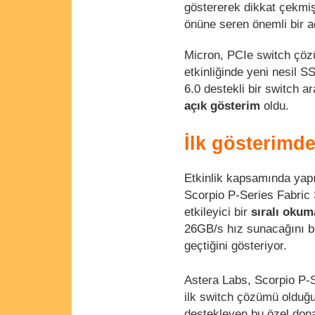
göstererek dikkat çekmiş
önüne seren önemli bir a
Micron, PCIe switch çözü
etkinliğinde yeni nesil S
6.0 destekli bir switch a
açık gösterim
oldu.
İlk gösterimde
Etkinlik kapsamında yapı
Scorpio P-Series Fabric S
etkileyici bir
sıralı okum
26GB/s hız sunacağını bel
geçtiğini gösteriyor.
Astera Labs, Scorpio P-S
ilk switch çözümü olduğun
destekleyen bu özel don