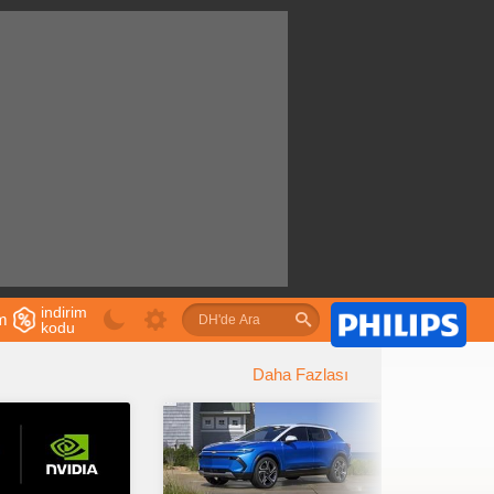
indirim
im
kodu
u
Daha Fazlası