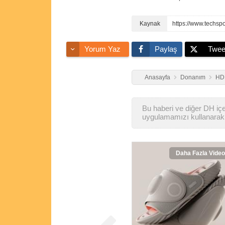
https://www.techsp
Yorum Yaz
Paylaş
Twee
Anasayfa
Donanım
HDD
Bu haberi ve diğer DH içer
uygulamamızı kullanarak 
Daha Fazla Video