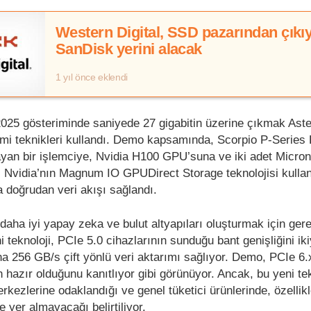
Western Digital, SSD pazarından çıkıy
SanDisk yerini alacak
1 yıl önce eklendi
25 gösteriminde saniyede 27 gigabitin üzerine çıkmak Aste
timi teknikleri kullandı. Demo kapsamında, Scorpio P-Series 
yan bir işlemciye, Nvidia H100 GPU’suna ve iki adet Micron
 Nvidia’nın Magnum IO GPUDirect Storage teknolojisi kullan
 doğrudan veri akışı sağlandı.
daha iyi yapay zeka ve bulut altyapıları oluşturmak için gere
ni teknoloji, PCIe 5.0 cihazlarının sunduğu bant genişliğini ik
a 256 GB/s çift yönlü veri aktarımı sağlıyor. Demo, PCIe 6.x
n hazır olduğunu kanıtlıyor gibi görünüyor. Ancak, bu yeni tek
rkezlerine odaklandığı ve genel tüketici ürünlerinde, özellik
 yer almayacağı belirtiliyor.