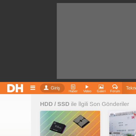
Giriş
Tekno
Haber
Video
Galeri
Forum
HDD / SSD
ile İlgili Son Gönderiler
Film
Fiyatla
İnst