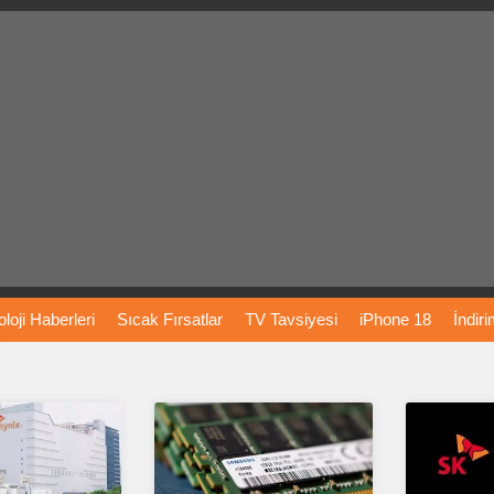
loji
Haberleri
Sıcak
Fırsatlar
TV
Tavsiyesi
iPhone
18
İndir
Önerileri
Türkiye
Araba
Fiyatları
Yapay
Zeka
Şarj
İstasyon
rı
Vizyondaki
Filmler
Bitcoin
Dizi
Önerileri
Telefon
Önerileri
agram
Dondurma
İnstagram
Çöktü
Mü