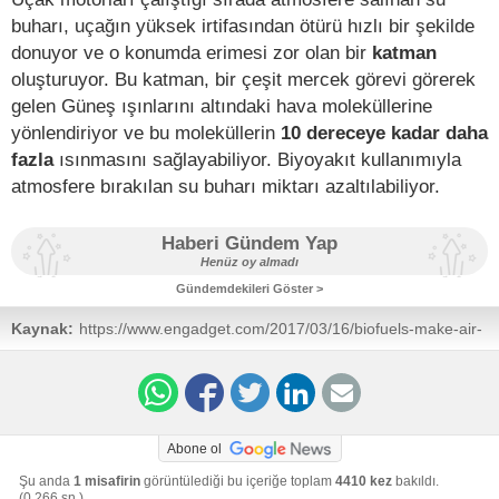
buharı, uçağın yüksek irtifasından ötürü hızlı bir şekilde
donuyor ve o konumda erimesi zor olan bir
katman
oluşturuyor. Bu katman, bir çeşit mercek görevi görerek
gelen Güneş ışınlarını altındaki hava moleküllerine
yönlendiriyor ve bu moleküllerin
10 dereceye kadar daha
fazla
ısınmasını sağlayabiliyor. Biyoyakıt kullanımıyla
atmosfere bırakılan su buharı miktarı azaltılabiliyor.
Haberi Gündem Yap
Henüz oy almadı
Gündemdekileri Göster >
Kaynak:
https://www.engadget.com/2017/03/16/biofuels-make-air-
travel-up-to-70-percent-greener/
Abone ol
Şu anda
1 misafirin
görüntülediği bu içeriğe toplam
4410 kez
bakıldı.
(0,266 sn.)