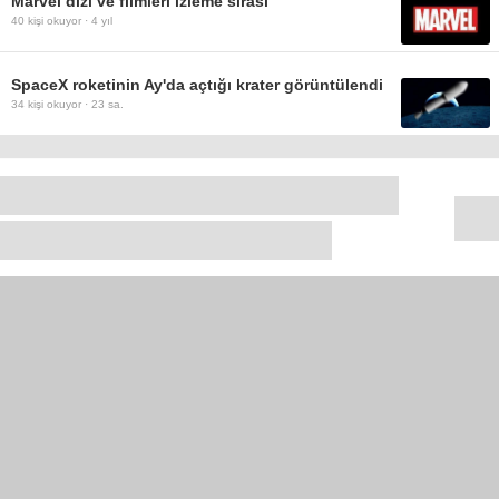
Marvel dizi ve filmleri izleme sırası
40
kişi okuyor ·
4 yıl
SpaceX roketinin Ay'da açtığı krater görüntülendi
34
kişi okuyor ·
23 sa.