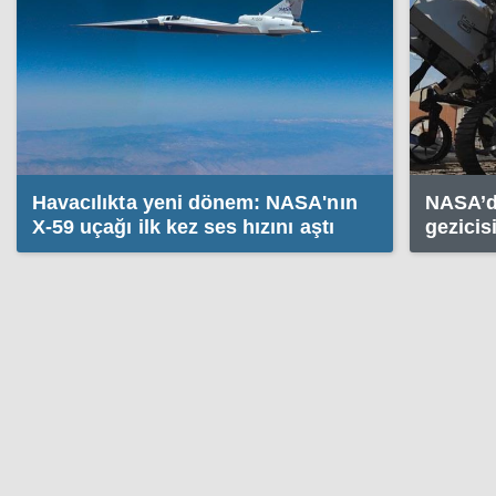
Havacılıkta yeni dönem: NASA'nın
NASA’d
X-59 uçağı ilk kez ses hızını aştı
gezicis