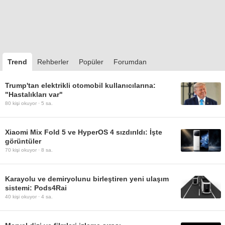
Trend
Rehberler
Popüler
Forumdan
Trump'tan elektrikli otomobil kullanıcılarına:
"Hastalıkları var"
80
kişi okuyor ·
5 sa.
Xiaomi Mix Fold 5 ve HyperOS 4 sızdırıldı: İşte
görüntüler
70
kişi okuyor ·
8 sa.
Karayolu ve demiryolunu birleştiren yeni ulaşım
sistemi: Pods4Rai
40
kişi okuyor ·
4 sa.