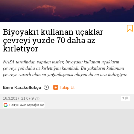
Biyoyakıt kullanan uçaklar
çevreyi yüzde 70 daha az
kirletiyor
NASA tarafından yapılan testler, biyoyakıt kullanan uçakların
çevreyi çok daha az kirlettiğini kanıtladı. Bu yakıtların kullanımı
çevreye zararlı olan su yoğunlaşması olayını da en aza indirgiyor.
Emre Karakullukçu
+
Takip Et
?
16.3.2017, 21:07
(9 yıl)
7
+
DH'yi Favori Kaynağın Yap