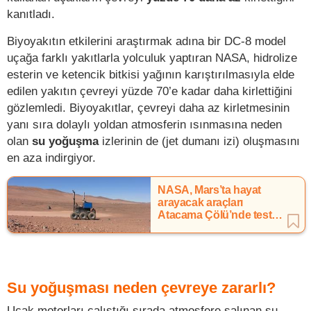
kanıtladı.
Biyoyakıtın etkilerini araştırmak adına bir DC-8 model
uçağa farklı yakıtlarla yolculuk yaptıran NASA, hidrolize
esterin ve ketencik bitkisi yağının karıştırılmasıyla elde
edilen yakıtın çevreyi yüzde 70’e kadar daha kirlettiğini
gözlemledi. Biyoyakıtlar, çevreyi daha az kirletmesinin
yanı sıra dolaylı yoldan atmosferin ısınmasına neden
olan
su yoğuşma
izlerinin de (jet dumanı izi) oluşmasını
en aza indirgiyor.
NASA, Mars’ta hayat
arayacak araçları
Atacama Çölü’nde test
ediyor
Su yoğuşması neden çevreye zararlı?
Uçak motorları çalıştığı sırada atmosfere salınan su