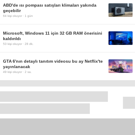
ABD'de ısı pompası satışları klimaları yakında
geçebilir
64
kişi okuyor ·
1 gün
Microsoft, Windows 11 için 32 GB RAM önerisini
kaldırıldı
53
kişi okuyor ·
28 dk.
GTA 6'nın detaylı tanıtım videosu bu ay Netflix'te
yayınlanacak
49
kişi okuyor ·
2 sa.