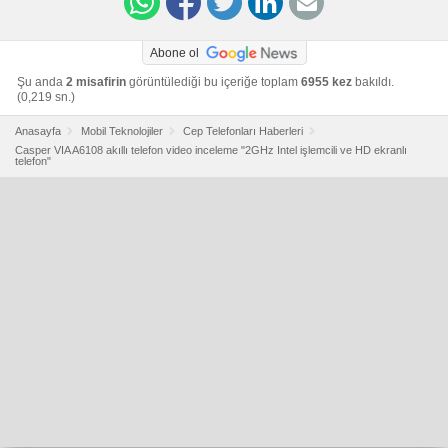
Abone ol
Şu anda
2 misafirin
görüntülediği bu içeriğe toplam
6955 kez
bakıldı.
(0,219 sn.)
Anasayfa
Mobil Teknolojiler
Cep Telefonları Haberleri
Casper VIA A6108 akıllı telefon video inceleme "2GHz Intel işlemcili ve HD ekranlı
telefon"