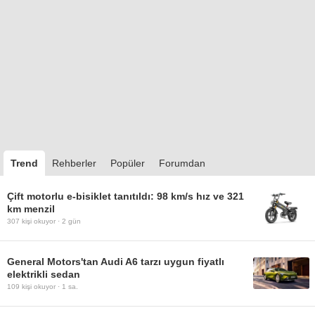
Trend
Rehberler
Popüler
Forumdan
Çift motorlu e-bisiklet tanıtıldı: 98 km/s hız ve 321
km menzil
307
kişi okuyor ·
2 gün
General Motors'tan Audi A6 tarzı uygun fiyatlı
elektrikli sedan
109
kişi okuyor ·
1 sa.