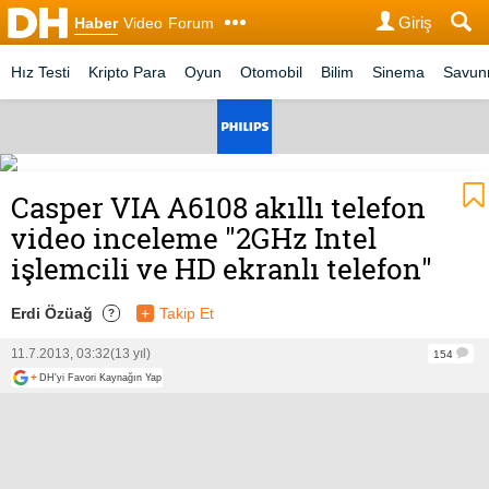
Giriş
Haber
Video
Forum
Hız Testi
Kripto Para
Oyun
Otomobil
Bilim
Sinema
Savu
Casper VIA A6108 akıllı telefon
video inceleme "2GHz Intel
işlemcili ve HD ekranlı telefon"
Erdi Özüağ
+
Takip Et
?
11.7.2013, 03:32
(13 yıl)
154
+
DH'yi Favori Kaynağın Yap