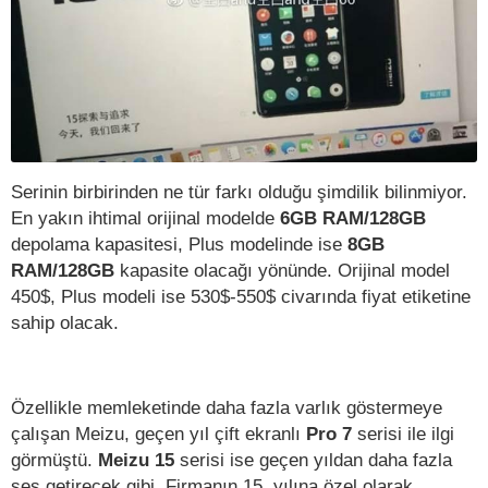
Serinin birbirinden ne tür farkı olduğu şimdilik bilinmiyor.
En yakın ihtimal orijinal modelde
6GB RAM/128GB
depolama kapasitesi, Plus modelinde ise
8GB
RAM/128GB
kapasite olacağı yönünde. Orijinal model
450$, Plus modeli ise 530$-550$ civarında fiyat etiketine
sahip olacak.
Özellikle memleketinde daha fazla varlık göstermeye
çalışan Meizu, geçen yıl çift ekranlı
Pro 7
serisi ile ilgi
görmüştü.
Meizu 15
serisi ise geçen yıldan daha fazla
ses getirecek gibi. Firmanın 15. yılına özel olarak