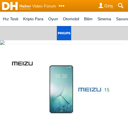
Giriş
Haber
Video
Forum
Hız Testi
Kripto Para
Oyun
Otomobil
Bilim
Sinema
Savu