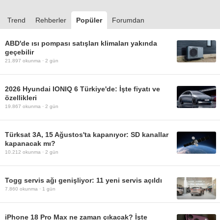
Trend
Rehberler
Popüler
Forumdan
ABD'de ısı pompası satışları klimaları yakında
geçebilir
21.897
okunma ·
2 gün
2026 Hyundai IONIQ 6 Türkiye'de: İşte fiyatı ve
özellikleri
19.867
okunma ·
2 gün
Türksat 3A, 15 Ağustos'ta kapanıyor: SD kanallar
kapanacak mı?
10.212
okunma ·
2 gün
Togg servis ağı genişliyor: 11 yeni servis açıldı
7.860
okunma ·
1 gün
iPhone 18 Pro Max ne zaman çıkacak? İşte