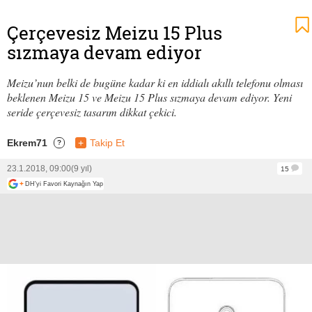
Çerçevesiz Meizu 15 Plus
sızmaya devam ediyor
Meizu’nun belki de bugüne kadar ki en iddialı akıllı telefonu olması
beklenen Meizu 15 ve Meizu 15 Plus sızmaya devam ediyor. Yeni
seride çerçevesiz tasarım dikkat çekici.
Ekrem71
+
Takip Et
?
23.1.2018, 09:00
(9 yıl)
15
+
DH'yi Favori Kaynağın Yap