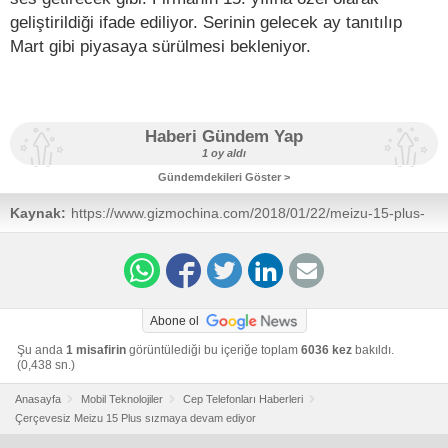
geliştirildiği ifade ediliyor. Serinin gelecek ay tanıtılıp
Mart gibi piyasaya sürülmesi bekleniyor.
Haberi Gündem Yap
1 oy aldı
Gündemdekileri Göster >
Kaynak:
https://www.gizmochina.com/2018/01/22/meizu-15-plus-
renders-leaked/
Abone ol
Şu anda
1 misafirin
görüntülediği bu içeriğe toplam
6036 kez
bakıldı.
(0,438 sn.)
Anasayfa
Mobil Teknolojiler
Cep Telefonları Haberleri
Çerçevesiz Meizu 15 Plus sızmaya devam ediyor