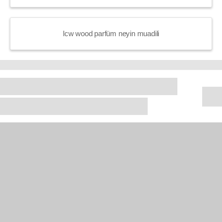
lcw wood parfüm neyin muadili