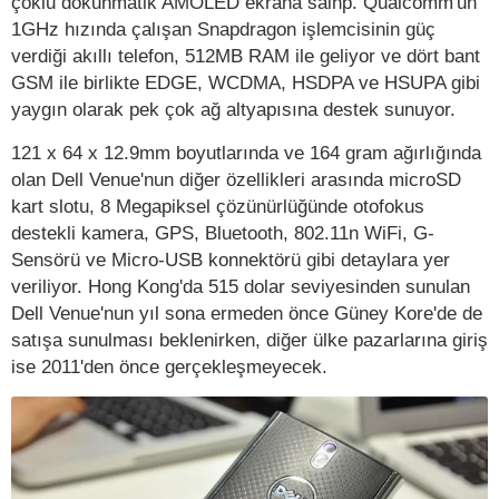
çoklu dokunmatik AMOLED ekrana saihp. Qualcomm'un
1GHz hızında çalışan Snapdragon işlemcisinin güç
verdiği akıllı telefon, 512MB RAM ile geliyor ve dört bant
GSM ile birlikte EDGE, WCDMA, HSDPA ve HSUPA gibi
yaygın olarak pek çok ağ altyapısına destek sunuyor.
121 x 64 x 12.9mm boyutlarında ve 164 gram ağırlığında
olan Dell Venue'nun diğer özellikleri arasında microSD
kart slotu, 8 Megapiksel çözünürlüğünde otofokus
destekli kamera, GPS, Bluetooth, 802.11n WiFi, G-
Sensörü ve Micro-USB konnektörü gibi detaylara yer
veriliyor. Hong Kong'da 515 dolar seviyesinden sunulan
Dell Venue'nun yıl sona ermeden önce Güney Kore'de de
satışa sunulması beklenirken, diğer ülke pazarlarına giriş
ise 2011'den önce gerçekleşmeyecek.