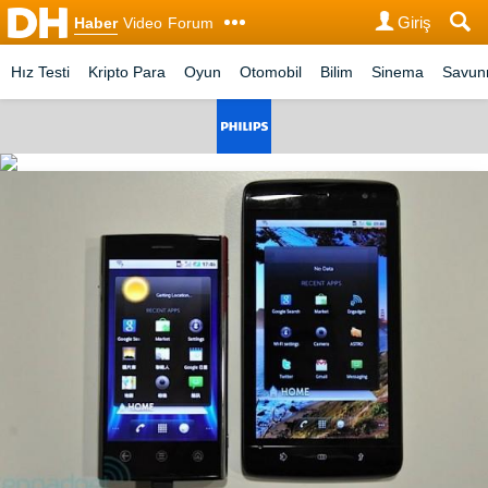
Giriş
Haber
Video
Forum
Hız Testi
Kripto Para
Oyun
Otomobil
Bilim
Sinema
Savu