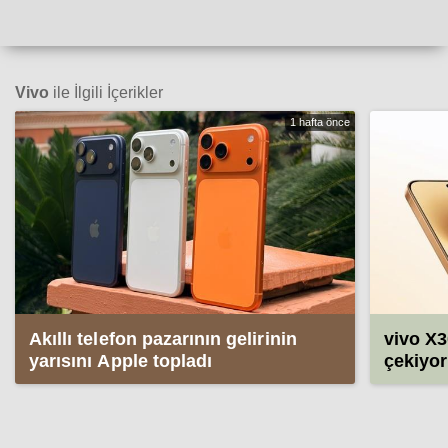
Vivo
ile İlgili İçerikler
1 hafta önce
Akıllı telefon pazarının gelirinin
vivo X30
yarısını Apple topladı
çekiyor