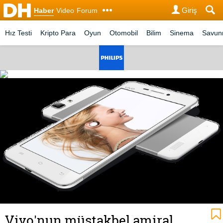
Giriş
Haber
Video
Forum
Hız Testi
Kripto Para
Oyun
Otomobil
Bilim
Sinema
Savu
Vivo'nun müstakbel amiral