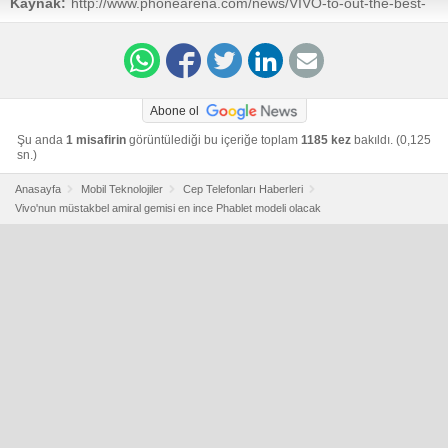
Kaynak:
http://www.phonearena.com/news/VIVO-to-out-the-best-
phablet-yet-5.68mm-frame-6-QHD-display-3500-mAh-
battery-and-an-OIS-camera_id62550
Abone ol
Şu anda
1 misafirin
görüntülediği bu içeriğe toplam
1185 kez
bakıldı. (0,125
sn.)
Anasayfa
Mobil Teknolojiler
Cep Telefonları Haberleri
Vivo'nun müstakbel amiral gemisi en ince Phablet modeli olacak