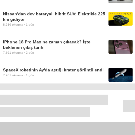
Nissan'dan dev bataryalı hibrit SUV: Elektrikle 225
km gidiyor
8.536
okunma ·
1 gün
iPhone 18 Pro Max ne zaman çıkacak? İşte
beklenen çıkış tarihi
7.861
okunma ·
2 gün
SpaceX roketinin Ay'da açtığı krater görüntülendi
7.261
okunma ·
1 gün