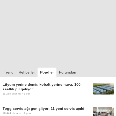
Trend
Rehberler
Popüler
Forumdan
Lityum yerine demir, kobalt yerine hava: 100
saatlik pil geliyor
11.288
okunma ·
1 gün
Togg servis ağı genişliyor: 11 yeni servis açıldı
10.444
okunma ·
1 gün