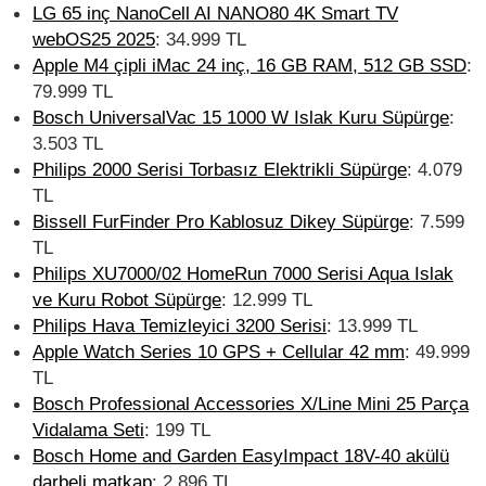
LG 65 inç NanoCell AI NANO80 4K Smart TV
webOS25 2025
: 34.999 TL
Apple M4 çipli iMac 24 inç, 16 GB RAM, 512 GB SSD
:
79.999 TL
Bosch UniversalVac 15 1000 W Islak Kuru Süpürge
:
3.503 TL
Philips 2000 Serisi Torbasız Elektrikli Süpürge
: 4.079
TL
Bissell FurFinder Pro Kablosuz Dikey Süpürge
: 7.599
TL
Philips XU7000/02 HomeRun 7000 Serisi Aqua Islak
ve Kuru Robot Süpürge
: 12.999 TL
Philips Hava Temizleyici 3200 Serisi
: 13.999 TL
Apple Watch Series 10 GPS + Cellular 42 mm
: 49.999
TL
Bosch Professional Accessories X/Line Mini 25 Parça
Vidalama Seti
: 199 TL
Bosch Home and Garden EasyImpact 18V-40 akülü
darbeli matkap
: 2.896 TL