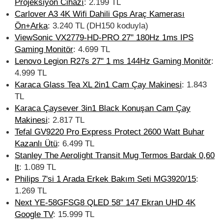
Projeksiyon Cihazı
: 2.199 TL
Carlover A3 4K Wifi Dahili Gps Araç Kamerası
Ön+Arka
: 3.240 TL (DH150 koduyla)
ViewSonic VX2779-HD-PRO 27" 180Hz 1ms IPS
Gaming Monitör
: 4.699 TL
Lenovo Legion R27s 27" 1 ms 144Hz Gaming Monitör
:
4.999 TL
Karaca Glass Tea XL 2in1 Cam Çay Makinesi
: 1.843
TL
Karaca Çaysever 3in1 Black Konuşan Cam Çay
Makinesi
: 2.817 TL
Tefal GV9220 Pro Express Protect 2600 Watt Buhar
Kazanlı Ütü
: 6.499 TL
Stanley The Aerolight Transit Mug Termos Bardak 0,60
lt
: 1.089 TL
Philips 7'si 1 Arada Erkek Bakım Seti MG3920/15
:
1.269 TL
Next YE-58GFSG8 QLED 58" 147 Ekran UHD 4K
Google TV
: 15.999 TL