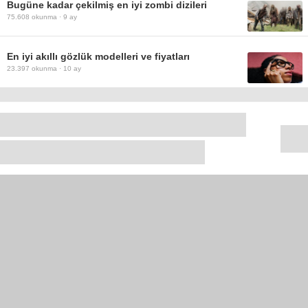
Bugüne kadar çekilmiş en iyi zombi dizileri
75.608
okunma ·
9 ay
En iyi akıllı gözlük modelleri ve fiyatları
23.397
okunma ·
10 ay