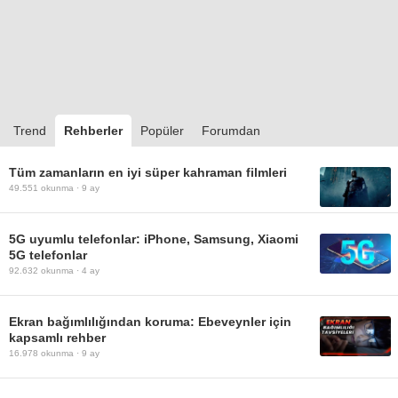
Trend
Rehberler
Popüler
Forumdan
Tüm zamanların en iyi süper kahraman filmleri
49.551
okunma ·
9 ay
5G uyumlu telefonlar: iPhone, Samsung, Xiaomi
5G telefonlar
92.632
okunma ·
4 ay
Ekran bağımlılığından koruma: Ebeveynler için
kapsamlı rehber
16.978
okunma ·
9 ay