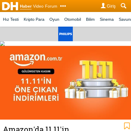
Giriş
Haber
Video
Forum
Hız Testi
Kripto Para
Oyun
Otomobil
Bilim
Sinema
Savu
Amazon'da 11.11'in