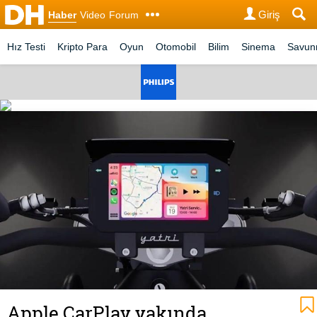
Giriş
Haber
Video
Forum
Hız Testi
Kripto Para
Oyun
Otomobil
Bilim
Sinema
Savu
Apple CarPlay yakında