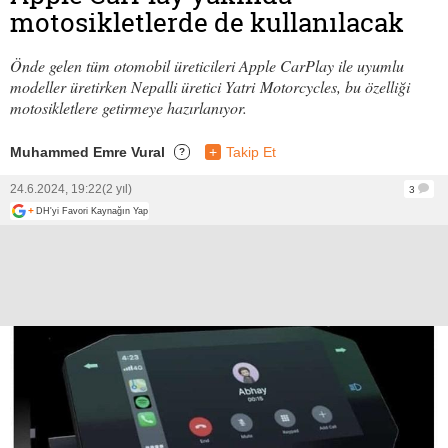
motosikletlerde de kullanılacak
Önde gelen tüm otomobil üreticileri Apple CarPlay ile uyumlu
modeller üretirken Nepalli üretici Yatri Motorcycles, bu özelliği
motosikletlere getirmeye hazırlanıyor.
Muhammed Emre Vural
+
Takip Et
?
24.6.2024, 19:22
(2 yıl)
3
+
DH'yi Favori Kaynağın Yap