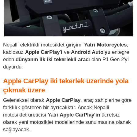
Nepalli elektrikli motosiklet girişimi
Yatri Motorcycles
,
kablosuz
Apple CarPlay'i
ve
Android Auto'yu
entegre
eden
dünyanın ilk iki tekerlekli aracı
olan P1 Gen 2'yi
duyurdu.
Apple CarPlay iki tekerlek üzerinde yola
çıkmak üzere
Geleneksel olarak
Apple CarPlay
, araç sahiplerine göre
farklılık gösteren bir ayrıcalıktır. Ancak Nepalli
motosiklet üreticisi Yatri
Apple CarPlay'in
ücretsiz
olarak yeni motosiklet modellerinde sunulmasına olanak
sağlayacak.