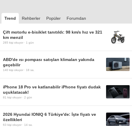
Trend
Rehberler
Popüler
Forumdan
Çift motorlu e-bisiklet tanıtıldı: 98 km/s hız ve 321
km menzil
285
kişi okuyor ·
1 gün
ABD'de ısı pompası satışları klimaları yakında
geçebilir
140
kişi okuyor ·
18 sa.
iPhone 18 Pro ve katlanabilir iPhone fiyatı dudak
uçuklatacak!
81
kişi okuyor ·
2 gün
2026 Hyundai IONIQ 6 Türkiye'de: İşte fiyatı ve
özellikleri
63
kişi okuyor ·
14 sa.