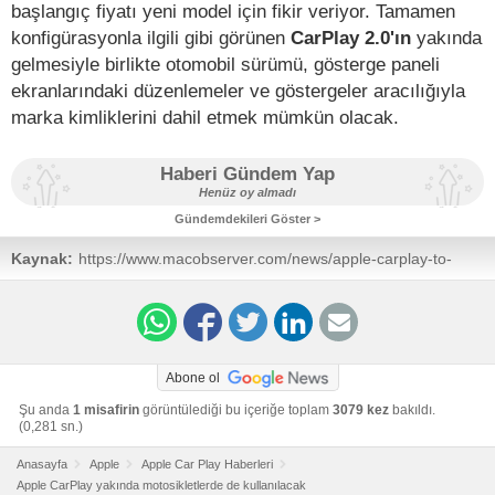
başlangıç ​​fiyatı yeni model için fikir veriyor. Tamamen
konfigürasyonla ilgili gibi görünen
CarPlay 2.0'ın
yakında
gelmesiyle birlikte otomobil sürümü, gösterge paneli
ekranlarındaki düzenlemeler ve göstergeler aracılığıyla
marka kimliklerini dahil etmek mümkün olacak.
Haberi Gündem Yap
Henüz oy almadı
Gündemdekileri Göster >
Kaynak:
https://www.macobserver.com/news/apple-carplay-to-
soon-appear-on-motorcycles/?
utm_source=macobserver&utm_medium=rss&utm_campaign=rss_everything
Abone ol
Şu anda
1 misafirin
görüntülediği bu içeriğe toplam
3079 kez
bakıldı.
(0,281 sn.)
Anasayfa
Apple
Apple Car Play Haberleri
Apple CarPlay yakında motosikletlerde de kullanılacak