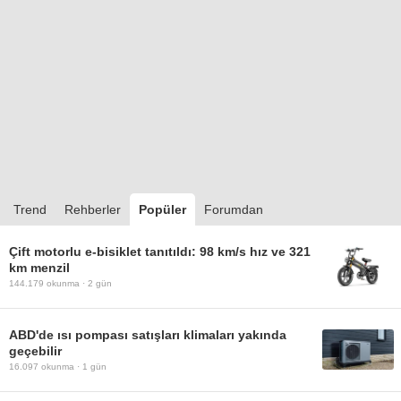
Trend
Rehberler
Popüler
Forumdan
Çift motorlu e-bisiklet tanıtıldı: 98 km/s hız ve 321
km menzil
144.179
okunma ·
2 gün
ABD'de ısı pompası satışları klimaları yakında
geçebilir
16.097
okunma ·
1 gün