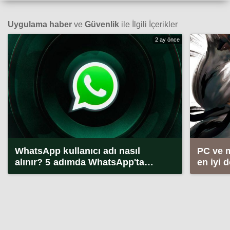
Uygulama haber
ve
Güvenlik
ile İlgili İçerikler
2 ay önce
WhatsApp kullanıcı adı nasıl
PC ve 
alınır? 5 adımda WhatsApp'ta
en iyi 
kullanıcı adı alma (2026)