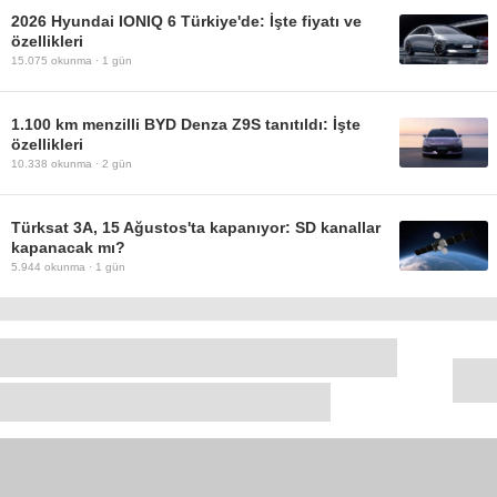
2026 Hyundai IONIQ 6 Türkiye'de: İşte fiyatı ve
özellikleri
15.075
okunma ·
1 gün
1.100 km menzilli BYD Denza Z9S tanıtıldı: İşte
özellikleri
10.338
okunma ·
2 gün
Türksat 3A, 15 Ağustos'ta kapanıyor: SD kanallar
kapanacak mı?
5.944
okunma ·
1 gün