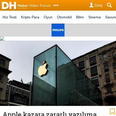
Giriş
Haber
Video
Forum
Hız Testi
Kripto Para
Oyun
Otomobil
Bilim
Sinema
Savu
Apple kazara zararlı yazılıma