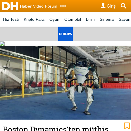
Giriş
Haber
Video
Forum
Hız Testi
Kripto Para
Oyun
Otomobil
Bilim
Sinema
Savu
Boston Dynamics'ten müthiş