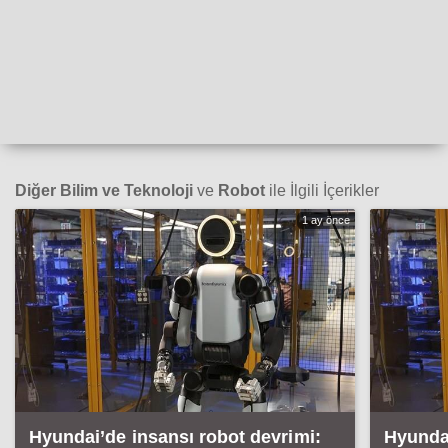
Diğer Bilim ve Teknoloji
ve
Robot
ile İlgili İçerikler
1 ay önce
Hyundai’de insansı robot devrimi:
Hyundai