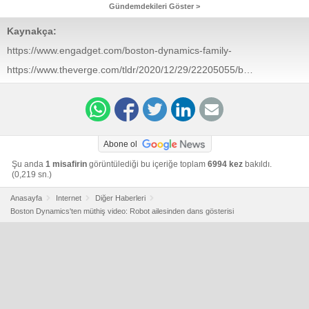
Gündemdekileri Göster >
Kaynakça:
https://www.engadget.com/boston-dynamics-family-
dance-214532934.html
https://www.theverge.com/tldr/2020/12/29/22205055/boston-
dynamics-robots-spot-atlas-handle-dancing-video
Abone ol
Şu anda
1 misafirin
görüntülediği bu içeriğe toplam
6994 kez
bakıldı.
(0,219 sn.)
Anasayfa
Internet
Diğer Haberleri
Boston Dynamics'ten müthiş video: Robot ailesinden dans gösterisi