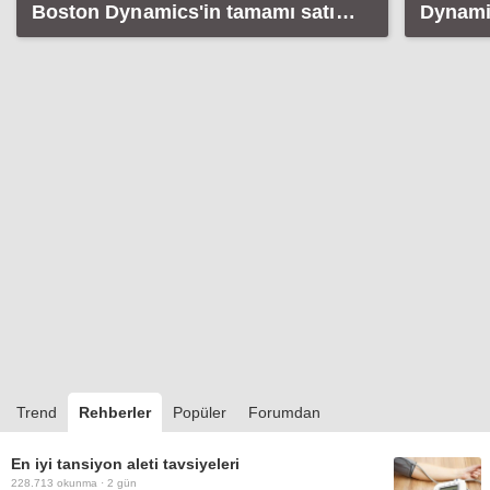
Boston Dynamics'in tamamı satın
Dynamic
alınıyor
Trend
Rehberler
Popüler
Forumdan
En iyi tansiyon aleti tavsiyeleri
228.713
okunma ·
2 gün