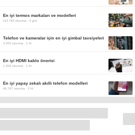
En iyi termos markaları ve modelleri
115.783
okunma ·
3 gün
Telefon ve kameralar için en iyi gimbal tavsiyeleri
3.053
okunma ·
1 hf.
En iyi HDMI kablo önerisi
1.306
okunma ·
1 hf.
En iyi yapay zekalı akıllı telefon modelleri
46.747
okunma ·
2 hf.