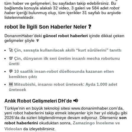
tüm haber ve gelişmeleri, bu sayfadan takip edebilirsiniz. Bu
bağlamda konuyla alakalı 32 video, 3 galeri ve 584 adet
robot
haber
içeriği bulunmuş olup, tüm içerikler 31 sayfalı bu arşivde
listelenmektedir.
robot İle İlgili Son Haberler Neler ❓
DonanımHaber’deki
güncel robot haberleri
içinde dikkat çeken
gelişmeler şöyle 🔽
🚀
Çin, savaşta kullanılacak akıllı “kurt sürülerini” tanıttı
💯
Çin, dünyanın ilk seri üretim insanlı mecha robotunu
üretti
💬
10 saatlik insan-robot düellosunda kazanan etten
kemikten çıktı
🆕
Mitsubishi, insansı robot üretecek: Ayda 1.000 adet
üretecek
Anlık Robot Gelişmeleri DH’de 📢
Türkiye'nin en büyük teknoloji sitesi www.donanimhaber.com'da,
yeni robot haberlerini takip etmek isteyenler için her yıl olduğu gibi
2026’da da sizleri bilgilendirmeye devam ediyoruz. Dilerseniz
son
robot haberlerini
okuduktan sonra,
Zamazingo İnceleme ve
Videoları
da izleyebilirsiniz.