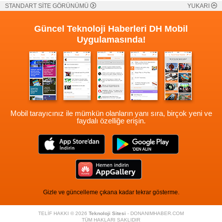
STANDART SİTE GÖRÜNÜMÜ
YUKARI
Güncel Teknoloji Haberleri
DH Mobil
Uygulamasında!
Mobil tarayıcınız ile mümkün olanların yanı sıra, birçok yeni ve
faydalı özelliğe erişin.
Gizle ve güncelleme çıkana kadar tekrar gösterme.
TELİF HAKKI © 2026
Teknoloji Sitesi
- DONANIMHABER.COM
TÜM HAKLARI SAKLIDIR