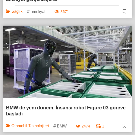
#
Sağlık
ameliyat
3671
BMW’de yeni dönem: İnsansı robot Figure 03 göreve
başladı
#
Otomobil Teknolojileri
BMW
2474
1