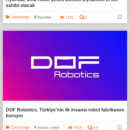
sahibi olacak
#
Zamazingo
Hyundai
5181
5
DOF Robotics, Türkiye'nin ilk insansı robot fabrikasını
kuruyor
#
Zamazingo
insansı robot
5424
23