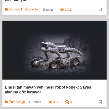
#
Otomobil Teknolojileri
tesla
2918
Engel tanımayan yeni nesil robot köpek: Savaş
alanına göz kırpıyor
#
Zamazingo
Unitree
4123
3