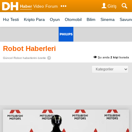
Giriş
Haber
Video
Forum
Hız Testi
Kripto Para
Oyun
Otomobil
Bilim
Sinema
Savu
Robot Haberleri
Şu anda
2 kişi
burada
Güncel Robot haberlerini özetle
?