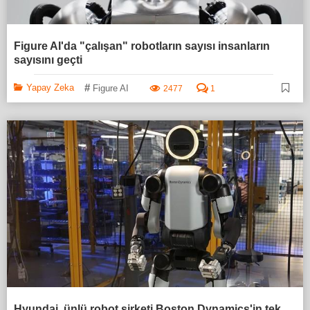
Figure AI'da "çalışan" robotların sayısı insanların
sayısını geçti
#
Yapay Zeka
Figure AI
2477
1
Hyundai, ünlü robot şirketi Boston Dynamics'in tek