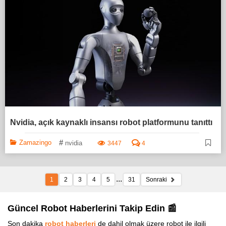
Nvidia, açık kaynaklı insansı robot platformunu tanıttı
#
Zamazingo
nvidia
3447
4
...
1
2
3
4
5
31
Sonraki
Güncel Robot Haberlerini Takip Edin 📰
Son dakika
robot haberleri
de dahil olmak üzere robot ile ilgili