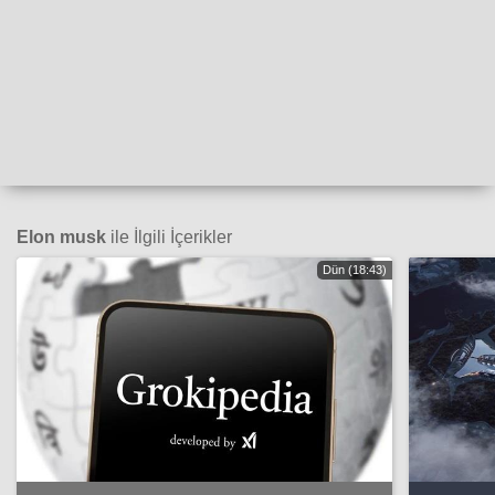
Elon musk
ile İlgili İçerikler
Dün (18:43)