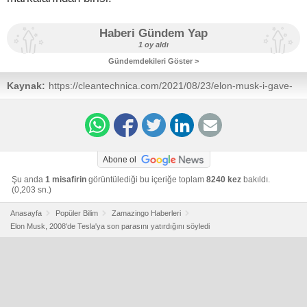
Haberi Gündem Yap
1 oy aldı
Gündemdekileri Göster >
Kaynak:
https://cleantechnica.com/2021/08/23/elon-musk-i-gave-
tesla-the-last-of-my-remaining-cash-in-its-darkest-hour/
Abone ol
Şu anda
1 misafirin
görüntülediği bu içeriğe toplam
8240 kez
bakıldı.
(0,203 sn.)
Anasayfa
Popüler Bilim
Zamazingo Haberleri
Elon Musk, 2008'de Tesla'ya son parasını yatırdığını söyledi