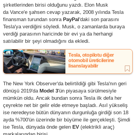
şirketlerinden birisi olduğunu yazdı. Elon Musk
da Vance'e şahsen cevap yazarak, 2008 yılında Tesla
finansman turundan sonra
PayPal
'daki son parasını
Tesla'ya verdiğini söyledi. Musk, o zamanlarda buraya
verdiği parasının haricinde bir evi ya da herhangi
satılabilir bir şeyi olmadığını da ekledi.
Tesla, otopilotu diğer
otomobil üreticilerine
lisanslayabilir
The New York Observer'da belirtildiği gibi Tesla'nın geri
dönüşü 2019'da
Model 3
'ün piyasaya sürülmesiyle
mümkün oldu. Ancak bundan sonra Tesla ilk defa her
çeyrekte net bir gelir elde etmeye başladı. Asıl yükseliş
ise neredeyse bütün dünyanın durgunluğa girdiği son 18
ayda %700'ün üzerinde bir büyüme ile gerçekleşti. Şimdi
ise Tesla, dünyada önde gelen
EV
(elektrikli araç)
markalarından birisi.