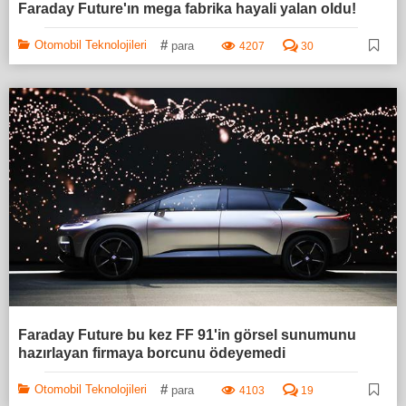
Faraday Future'ın mega fabrika hayali yalan oldu!
#
Otomobil Teknolojileri
para
4207
30
Faraday Future bu kez FF 91'in görsel sunumunu
hazırlayan firmaya borcunu ödeyemedi
#
Otomobil Teknolojileri
para
4103
19