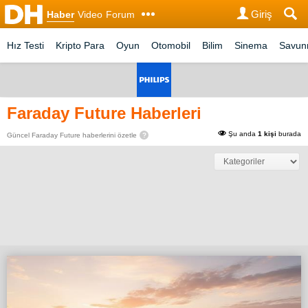
Giriş
Haber
Video
Forum
Hız Testi
Kripto Para
Oyun
Otomobil
Bilim
Sinema
Savu
Faraday Future Haberleri
Şu anda
1 kişi
burada
Güncel Faraday Future haberlerini özetle
?