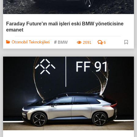
Faraday Future'ın mali işleri eski BMW yöneticisine
emanet
#
Otomobil Teknolojileri
BMW
2691
6