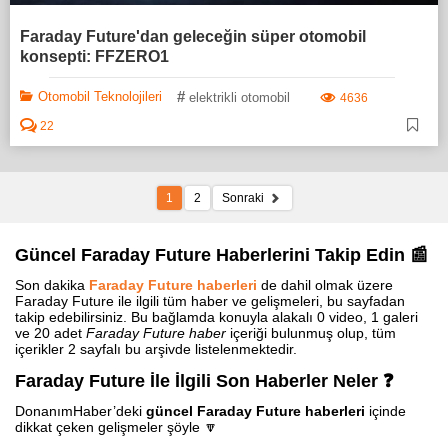
Faraday Future'dan geleceğin süper otomobil
konsepti: FFZERO1
#
Otomobil Teknolojileri
elektrikli otomobil
4636
22
1
2
Sonraki
Güncel Faraday Future Haberlerini Takip Edin 📰
Son dakika
Faraday Future haberleri
de dahil olmak üzere
Faraday Future ile ilgili tüm haber ve gelişmeleri, bu sayfadan
takip edebilirsiniz. Bu bağlamda konuyla alakalı 0 video, 1 galeri
ve 20 adet
Faraday Future haber
içeriği bulunmuş olup, tüm
içerikler 2 sayfalı bu arşivde listelenmektedir.
Faraday Future İle İlgili Son Haberler Neler ❓
DonanımHaber’deki
güncel Faraday Future haberleri
içinde
dikkat çeken gelişmeler şöyle 🔽