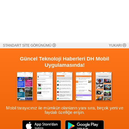
STANDART SİTE GÖRÜNÜMÜ
YUKARI
Güncel Teknoloji Haberleri
DH Mobil
Uygulamasında!
Mobil tarayıcınız ile mümkün olanların yanı sıra, birçok yeni ve
faydalı özelliğe erişin.