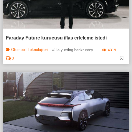
Faraday Future kurucusu iflas erteleme istedi
#
Otomobil Teknolojileri
jia yueting bankruptcy
4319
3