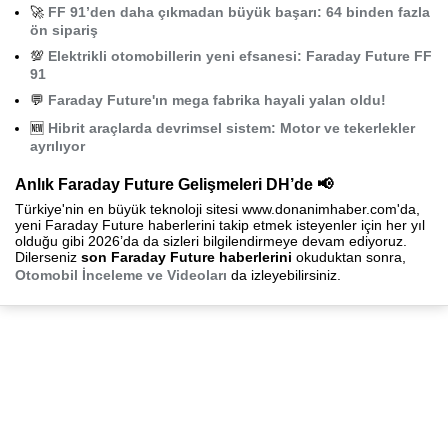
🚀
FF 91’den daha çıkmadan büyük başarı: 64 binden fazla
ön sipariş
💯
Elektrikli otomobillerin yeni efsanesi: Faraday Future FF
91
💬
Faraday Future'ın mega fabrika hayali yalan oldu!
🆕
Hibrit araçlarda devrimsel sistem: Motor ve tekerlekler
ayrılıyor
Anlık Faraday Future Gelişmeleri DH’de 📢
Türkiye'nin en büyük teknoloji sitesi www.donanimhaber.com'da,
yeni Faraday Future haberlerini takip etmek isteyenler için her yıl
olduğu gibi 2026’da da sizleri bilgilendirmeye devam ediyoruz.
Dilerseniz
son Faraday Future haberlerini
okuduktan sonra,
Otomobil İnceleme ve Videoları
da izleyebilirsiniz.