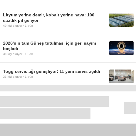
Lityum yerine demir, kobalt yerine hava: 100
saatlik pil geliyor
40
kişi okuyor ·
1 gün
2026'nın tam Güneş tutulması için geri sayım
başladı
38
kişi okuyor ·
13 dk.
Togg servis ağı genişliyor: 11 yeni servis açıldı
33
kişi okuyor ·
1 gün