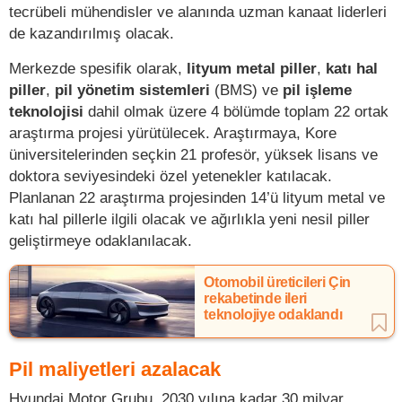
tecrübeli mühendisler ve alanında uzman kanaat liderleri
de kazandırılmış olacak.
Merkezde spesifik olarak,
lityum metal piller
,
katı hal
piller
,
pil yönetim sistemleri
(BMS) ve
pil işleme
teknolojisi
dahil olmak üzere 4 bölümde toplam 22 ortak
araştırma projesi yürütülecek. Araştırmaya, Kore
üniversitelerinden seçkin 21 profesör, yüksek lisans ve
doktora seviyesindeki özel yetenekler katılacak.
Planlanan 22 araştırma projesinden 14’ü lityum metal ve
katı hal pillerle ilgili olacak ve ağırlıkla yeni nesil piller
geliştirmeye odaklanılacak.
Otomobil üreticileri Çin
rekabetinde ileri
teknolojiye odaklandı
Pil maliyetleri azalacak
Hyundai Motor Grubu, 2030 yılına kadar 30 milyar