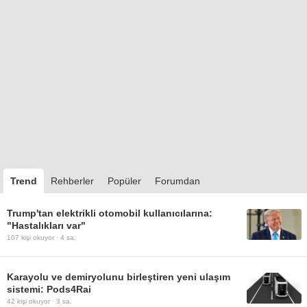
Trend
Rehberler
Popüler
Forumdan
Trump'tan elektrikli otomobil kullanıcılarına:
"Hastalıkları var"
107
kişi okuyor ·
4 sa.
Karayolu ve demiryolunu birleştiren yeni ulaşım
sistemi: Pods4Rai
42
kişi okuyor ·
3 sa.