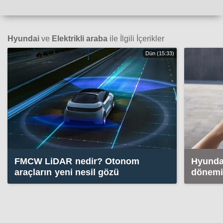
Hyundai
ve
Elektrikli araba
ile İlgili İçerikler
Dün (15:33)
FMCW LiDAR nedir? Otonom
Hyundai
araçların yeni nesil gözü
dönemi:
neler?