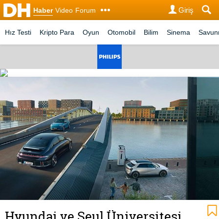
Giriş
Haber
Video
Forum
Hız Testi
Kripto Para
Oyun
Otomobil
Bilim
Sinema
Savu
Hyundai ve Seul Üniversitesi,