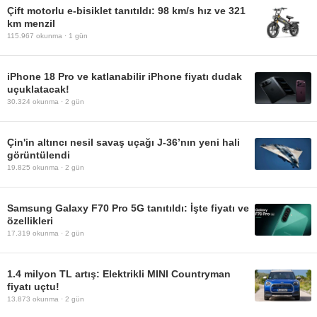
Çift motorlu e-bisiklet tanıtıldı: 98 km/s hız ve 321
km menzil
115.967
okunma ·
1 gün
iPhone 18 Pro ve katlanabilir iPhone fiyatı dudak
uçuklatacak!
30.324
okunma ·
2 gün
Çin'in altıncı nesil savaş uçağı J-36’nın yeni hali
görüntülendi
19.825
okunma ·
2 gün
Samsung Galaxy F70 Pro 5G tanıtıldı: İşte fiyatı ve
özellikleri
17.319
okunma ·
2 gün
1.4 milyon TL artış: Elektrikli MINI Countryman
fiyatı uçtu!
13.873
okunma ·
2 gün