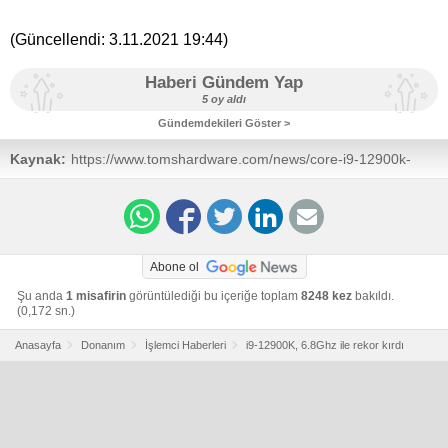
(Güncellendi:
3.11.2021 19:44
)
Haberi Gündem Yap
5 oy aldı
Gündemdekileri Göster >
Kaynak:
https://www.tomshardware.com/news/core-i9-12900k-
smashes-multiple-world-records-at-68-ghz
Abone ol
Şu anda
1 misafirin
görüntülediği bu içeriğe toplam
8248 kez
bakıldı.
(0,172 sn.)
Anasayfa
Donanım
İşlemci Haberleri
i9-12900K, 6.8Ghz ile rekor kırdı