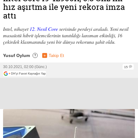
hız aşırtma ile yeni rekora imza
attı
Intel, nihayet
12. Nesil Core
serisinde perdeyi araladı. Yeni nesil
masaüstü hibrit işlemcilerinin tanıtıldığı lansman etkinliği, 16
çekirdek klasmanında yeni bir dünya rekoruna şahit oldu.
Yusuf Oylum
+
Takip Et
?
30.10.2021, 02:00 (Günc.)
15
+
DH'yi Favori Kaynağın Yap