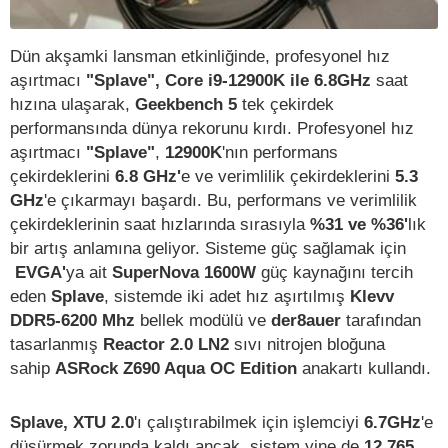
Dün akşamki lansman etkinliğinde, profesyonel hız
aşırtmacı
"Splave", Core i9-12900K ile 6.8GHz
saat
hızına ulaşarak,
Geekbench 5
tek çekirdek
performansında dünya rekorunu kırdı. Profesyonel hız
aşırtmacı
"Splave"
,
12900K
'nın performans
çekirdeklerini
6.8 GHz'
e ve verimlilik çekirdeklerini
5.3
GHz
'e çıkarmayı başardı. Bu, performans ve verimlilik
çekirdeklerinin saat hızlarında sırasıyla
%31 ve %36'
lık
bir artış anlamına geliyor. Sisteme güç sağlamak için
EVGA'
ya ait
SuperNova 1600W
güç kaynağını tercih
eden
Splave
, sistemde iki adet hız aşırtılmış
Klevv
DDR5-6200 Mhz
bellek modülü ve
der8auer
tarafından
tasarlanmış
Reactor 2.0 LN2
sıvı nitrojen bloğuna
sahip
ASRock Z690 Aqua OC Edition
anakartı kullandı.
Splave, XTU 2.0
'ı çalıştırabilmek için işlemciyi
6.7GHz
'e
düşürmek zorunda kaldı ancak, sistem yine de
12.765