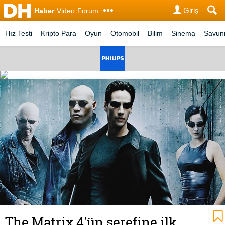
Giriş
Haber
Video
Forum
Hız Testi
Kripto Para
Oyun
Otomobil
Bilim
Sinema
Savu
The Matrix 4'ün şerefine ilk