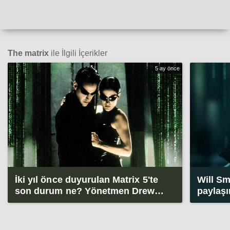
The matrix
ile İlgili İçerikler
5 ay önce
İki yıl önce duyurulan Matrix 5'te
Will Sm
son durum ne? Yönetmen Drew
paylaşı
Goddard açıkladı
alevlen