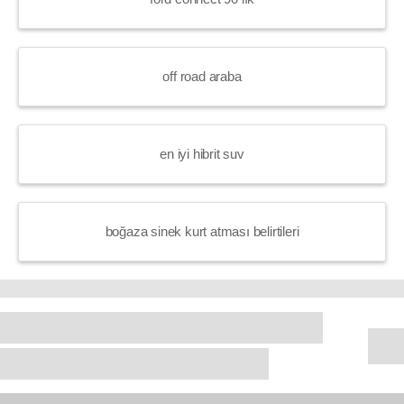
off road araba
en iyi hibrit suv
boğaza sinek kurt atması belirtileri