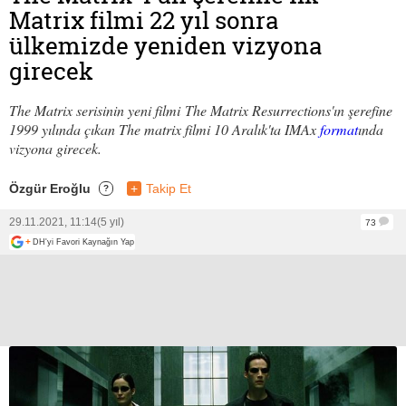
Matrix filmi 22 yıl sonra
ülkemizde yeniden vizyona
girecek
The Matrix serisinin yeni filmi The Matrix Resurrections'ın şerefine
1999 yılında çıkan The matrix filmi 10 Aralık'ta IMAx
format
ında
vizyona girecek.
Özgür Eroğlu
+
Takip Et
?
29.11.2021, 11:14
(5 yıl)
73
+
DH'yi Favori Kaynağın Yap