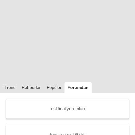
Trend
Rehberler
Popüler
Forumdan
lost final yorumları
ford connect 90 lık