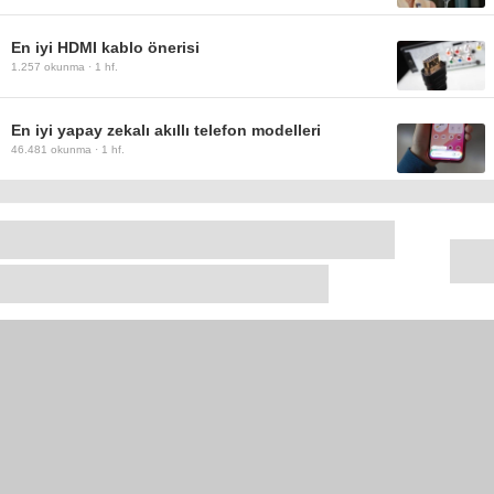
En iyi HDMI kablo önerisi
1.257
okunma ·
1 hf.
En iyi yapay zekalı akıllı telefon modelleri
46.481
okunma ·
1 hf.