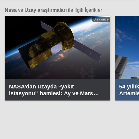
Nasa
ve
Uzay araştırmaları
ile İlgili İçerikler
3 ay önce
NASA’dan uzayda “yakıt
54 yıll
istasyonu” hamlesi: Ay ve Mars
Artemis
görevleri için kritik test başlıyor
başladı