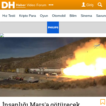
Giriş
Haber
Video
Forum
Hız Testi
Kripto Para
Oyun
Otomobil
Bilim
Sinema
Savu
İnsanlığı Mars'a götürecek