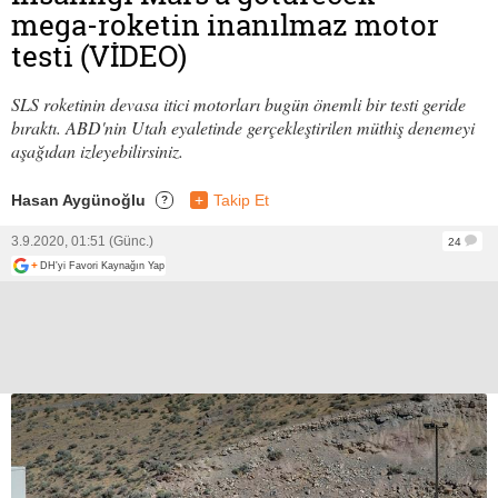
mega-roketin inanılmaz motor
testi (VİDEO)
SLS roketinin devasa itici motorları bugün önemli bir testi geride
bıraktı. ABD'nin Utah eyaletinde gerçekleştirilen müthiş denemeyi
aşağıdan izleyebilirsiniz.
Hasan Aygünoğlu
+
Takip Et
?
3.9.2020, 01:51 (Günc.)
24
+
DH'yi Favori Kaynağın Yap