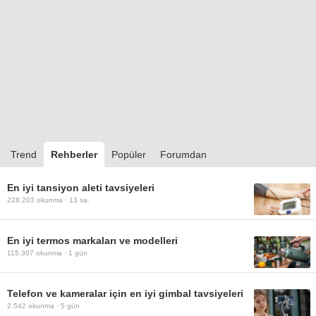
Trend
Rehberler
Popüler
Forumdan
En iyi tansiyon aleti tavsiyeleri
228.203
okunma ·
13 sa.
En iyi termos markaları ve modelleri
115.307
okunma ·
1 gün
Telefon ve kameralar için en iyi gimbal tavsiyeleri
2.542
okunma ·
5 gün