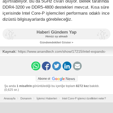
aşırtılabiliyor. Bu da 5GHz civarı oluyor. Bellek tarafında
DDR4-3200 ve DDR5-4800 destekleri mevcut. Kısa süre
içerisinde Intel Core-P işlemcileri performans odaklı ince
dizüstü bilgisayarlarda görebileceğiz.
Haberi Gündem Yap
Henüz oy almadı
Gündemdekileri Göster >
Kaynak:
https://www.anandtech.com/show/17215/intel-expands-
12th-gen-core-to-ultraportable-laptops-from-5cores-at-9-
w-to-14cores-at-28-w
Abone ol
Şu anda
1 misafirin
görüntülediği bu içeriğe toplam
8272 kez
bakıldı.
(0,625 sn.)
Anasayfa
Donanım
İşlemci Haberleri
Intel Core-P işlemci özellikleri neler?