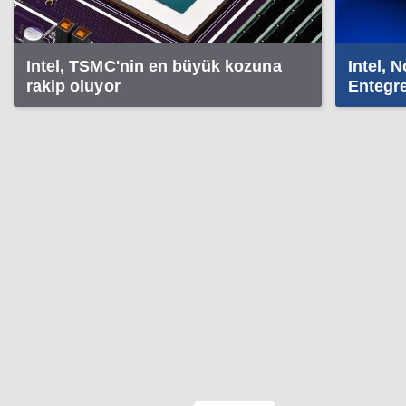
Intel, TSMC'nin en büyük kozuna
Intel, 
rakip oluyor
Entegr