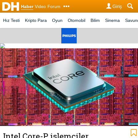
Giriş
Haber
Video
Forum
Hız Testi
Kripto Para
Oyun
Otomobil
Bilim
Sinema
Savu
Intel Core-P işlemciler