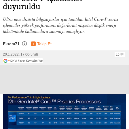
duyuruldu
Ultra ince dizüstü bilgisayarlar için tanıtılan Intel Core-P serisi
işlemciler yüksek performans değerlerini nispeten düşük enerji
tüketiminde kullanıcılara sunmayı amaçlıyor.
Ekrem71
+
Takip Et
?
20.1.2022, 17:00
(5 yıl)
10
+
DH'yi Favori Kaynağın Yap