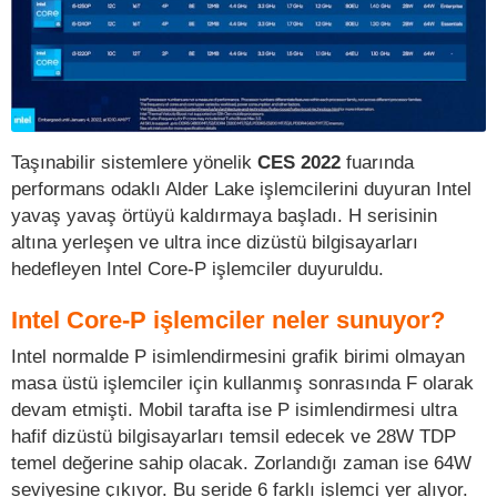
Taşınabilir sistemlere yönelik
CES 2022
fuarında
performans odaklı Alder Lake işlemcilerini duyuran Intel
yavaş yavaş örtüyü kaldırmaya başladı. H serisinin
altına yerleşen ve ultra ince dizüstü bilgisayarları
hedefleyen Intel Core-P işlemciler duyuruldu.
Intel Core-P işlemciler neler sunuyor?
Intel normalde P isimlendirmesini grafik birimi olmayan
masa üstü işlemciler için kullanmış sonrasında F olarak
devam etmişti. Mobil tarafta ise P isimlendirmesi ultra
hafif dizüstü bilgisayarları temsil edecek ve 28W TDP
temel değerine sahip olacak. Zorlandığı zaman ise 64W
seviyesine çıkıyor. Bu seride 6 farklı işlemci yer alıyor.