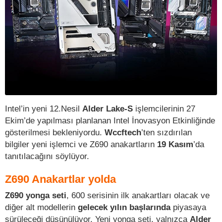
Intel’in yeni 12.Nesil
Alder Lake-S
işlemcilerinin 27
Ekim’de yapılması planlanan Intel İnovasyon Etkinliğinde
gösterilmesi bekleniyordu.
Wccftech
’ten sızdırılan
bilgiler yeni işlemci ve Z690 anakartların
19 Kasım
’da
tanıtılacağını söylüyor.
Z690 Anakartlar yolda
Z690 yonga seti
, 600 serisinin ilk anakartları olacak ve
diğer alt modellerin
gelecek yılın başlarında
piyasaya
sürüleceği düşünülüyor. Yeni yonga seti, yalnızca
Alder