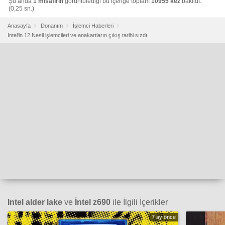
Şu anda
1 misafirin
görüntülediği bu içeriğe toplam
10955 kez
bakıldı.
(0,25 sn.)
Anasayfa
Donanım
İşlemci Haberleri
Intel'in 12.Nesil işlemcileri ve anakartların çıkış tarihi sızdı
Intel alder lake
ve
İntel z690
ile İlgili İçerikler
7 ay önce