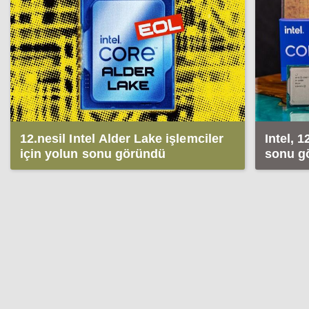
12.nesil Intel Alder Lake işlemciler
Intel, 1
için yolun sonu göründü
sonu gö