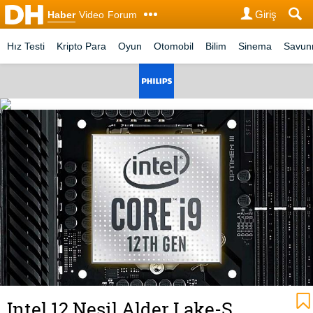
Giriş
Haber
Video
Forum
Hız Testi
Kripto Para
Oyun
Otomobil
Bilim
Sinema
Savu
Intel 12.Nesil Alder Lake-S