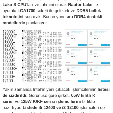
Lake-S CPU
’ları ve tahmini olarak
Raptor Lake
ile
uyumlu
LGA1700
soketi ile gelecek ve
DDR5 bellek
teknolojisi
sunacak. Bunun yanı sıra
DDR4 destekli
modellerde
planlanıyor.
Yakın zamanda Intel’in yeni çıkacak işlemcilerinin
listesi
de sızdırıldı
. Görünüşe göre şirket,
65W kilitli K
serisi
ve
125W K/KF serisi işlemcilerini
birlikte
hazırlıyor.
Listede i5-12400 ve i3-12100
işlemcileri de