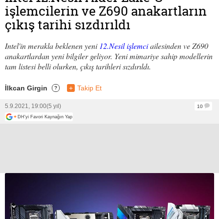
işlemcilerin ve Z690 anakartların
çıkış tarihi sızdırıldı
Intel'in merakla beklenen yeni
12.Nesil işlemci
ailesinden ve Z690
anakartlardan yeni bilgiler geliyor. Yeni mimariye sahip modellerin
tam listesi belli olurken, çıkış tarihleri sızdırıldı.
İlkcan Girgin
+
Takip Et
?
5.9.2021, 19:00
(5 yıl)
10
+
DH'yi Favori Kaynağın Yap