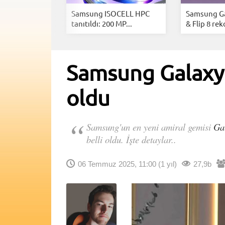
ladı: Temmuz
Samsung ISOCELL HPC
Samsung Ga
.
tanıtıldı: 200 MP...
& Flip 8 rek
Samsung Galaxy S
oldu
Samsung'un en yeni amiral gemisi
Ga
belli oldu. İşte detaylar..
06 Temmuz 2025, 11:00
(1 yıl)
27,9b