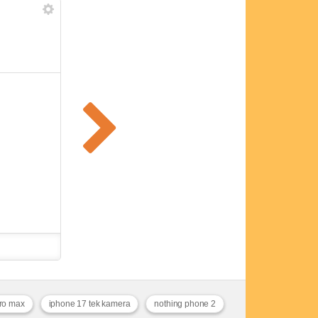
ro max
iphone 17 tek kamera
nothing phone 2