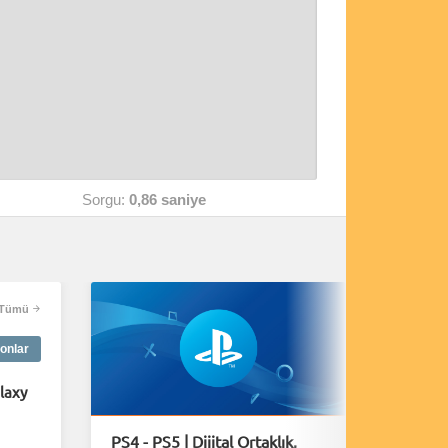
Sorgu:
0,86 saniye
Tümü
onlar
laxy
PS4 - PS5 | Dijital Ortaklık,
A Plagu