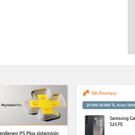
DH Öneriyor
20.000-50.000 TL Arası Telef
Samsung Ga
S25 FE
enilenen PS Plus sisteminin