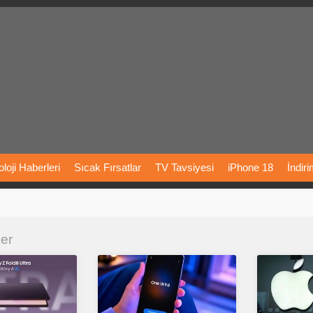
loji
Haberleri
Sıcak
Fırsatlar
TV
Tavsiyesi
iPhone
18
İndir
Önerileri
Türkiye
Araba
Fiyatları
Yapay
Zeka
Şarj
İstasyon
ler
rı
Vizyondaki
Filmler
Bitcoin
Dizi
Önerileri
Telefon
Önerileri
agram
Dondurma
İnstagram
Çöktü
Mü