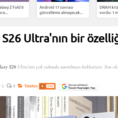
laxy Z Fold 8
Android 17 sonrası
DRAM krizi
ora...
güncelleme almayacak...
vurdu: 1 mi
26 Ultra'nın bir özelliğ
laxy S26
Ultra'nın çok yakında tanıtılması bekleniyor. Son ol
DonanımHaber’i
1
8
Telefon
3483
+
Favori Kaynağın Yap