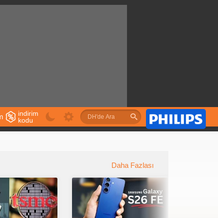
indirim
im
kodu
u
Daha Fazlası