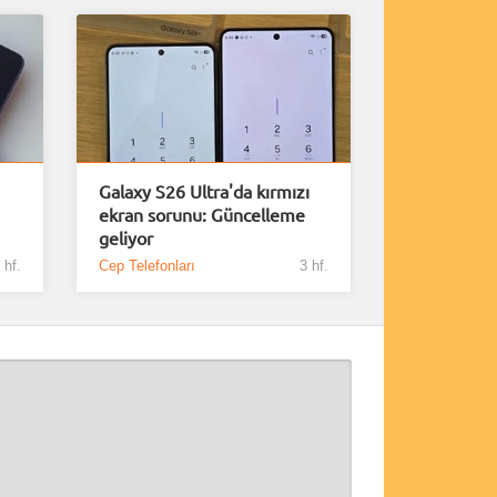
Galaxy S26 Ultra'da kırmızı
ekran sorunu: Güncelleme
geliyor
 hf.
Cep Telefonları
3 hf.