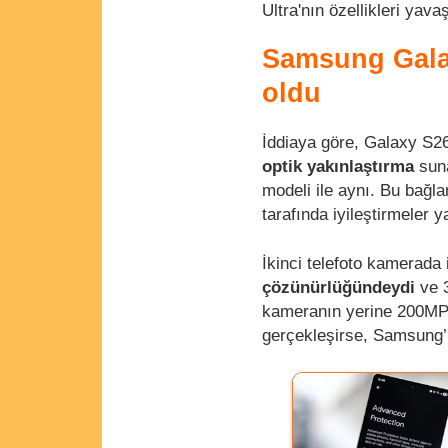
Ultra'nın özellikleri ya
Samsung Galaxy
oldu
İddiaya göre, Galaxy S26
optik yakınlaştırma
suna
modeli ile aynı. Bu bağ
tarafında iyileştirmeler 
İkinci telefoto kamerada
çözünürlüğündeydi
ve 3
kameranın yerine 200MP ç
gerçekleşirse, Samsung’un