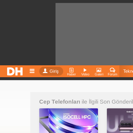
Giriş
Tekno
Haber
Video
Galeri
Forum
Film
Cep Telefonları
ile İlgili Son Gönderi
Fiyatla
İnst