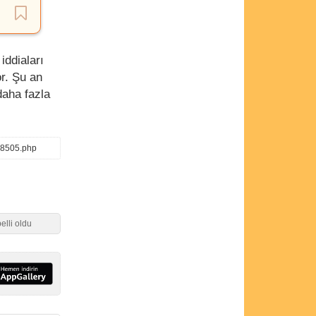
iddiaları
r. Şu an
daha fazla
68505.php
elli oldu