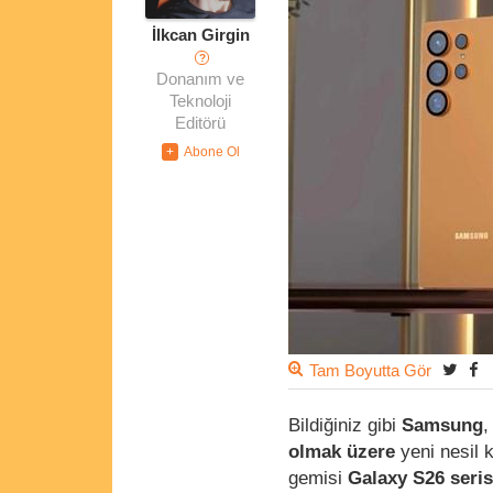
İlkcan Girgin
?
Donanım ve
Teknoloji
Editörü
Tam Boyutta Gör
Bildiğiniz gibi
Samsung
,
olmak üzere
yeni nesil k
gemisi
Galaxy S26 seri