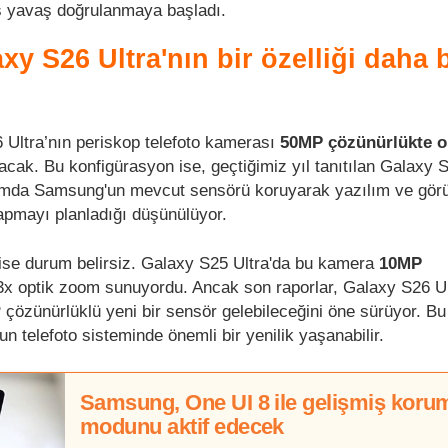
vaş yavaş doğrulanmaya başladı.
 S26 Ultra'nın bir özelliği daha b
 Ultra’nın periskop telefoto kamerası
50MP çözünürlükte o
cak. Bu konfigürasyon ise, geçtiğimiz yıl tanıtılan Galaxy S
lamda Samsung'un mevcut sensörü koruyarak yazılım ve gör
yapmayı planladığı düşünülüyor.
 ise durum belirsiz. Galaxy S25 Ultra'da bu kamera
10MP
x optik zoom sunuyordu. Ancak son raporlar, Galaxy S26 Ul
özünürlüklü yeni bir sensör gelebileceğini öne sürüyor. Bu
 telefoto sisteminde önemli bir yenilik yaşanabilir.
Samsung, One UI 8 ile gelişmiş koru
modunu aktif edecek