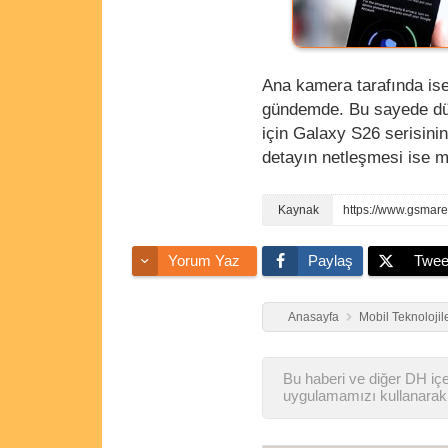
Ana kamera tarafında ise 
gündemde. Bu sayede düşü
için Galaxy S26 serisini
detayın netleşmesi ise 
https://www.gsmar
Yorum Yaz
Paylaş
Twee
Anasayfa
Mobil Teknolojil
Bu haberi ve diğer DH içer
uygulamamızı kullanarak 