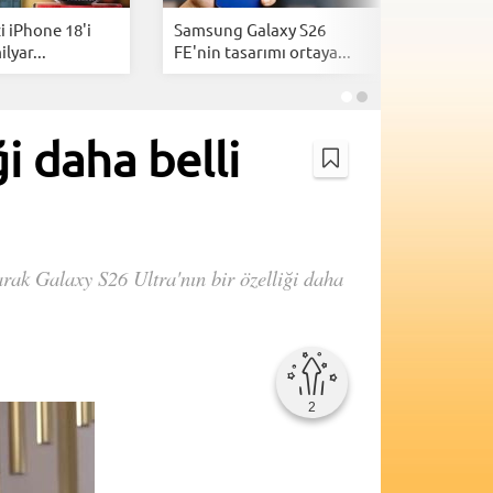
 iPhone 18'i
Samsung Galaxy S26
Akıllı te
lyar...
FE'nin tasarımı ortaya...
sıkılanlar
i daha belli
arak Galaxy S26 Ultra'nın bir özelliği daha
2