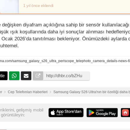
1 yıl önce eklendi
değişken diyafram açıklığına sahip bir sensör kullanılacağı 
k ışık koşullarında daha iyi sonuçlar alınması hedefleniyo
n Ocak 2026’da tanıtılması bekleniyor. Önümüzdeki aylarda 
muhtemel.
ena.com/samsung_galaxy_s26_ultra_periscope_telephoto_camera_details-news-
tle
er
Cep Telefonları Haberleri
Samsung Galaxy S26 Ultra'nın bir özelliği daha b
iklerini, gelişmiş mobil
görüntüleyin: