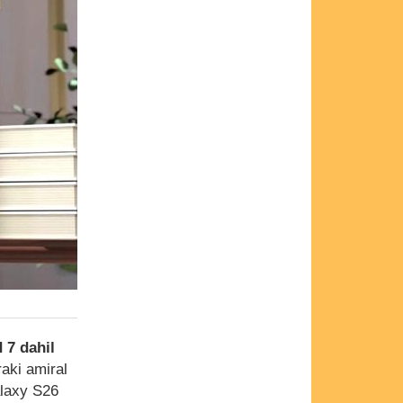
 7 dahil
raki amiral
alaxy S26