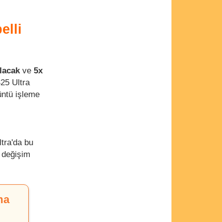
elli
lacak
ve
5x
25 Ultra
üntü işleme
tra'da bu
 değişim
ma