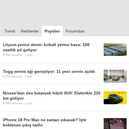
Trend
Rehberler
Popüler
Forumdan
Lityum yerine demir, kobalt yerine hava: 100
saatlik pil geliyor
9.956
okunma ·
1 gün
Togg servis ağı genişliyor: 11 yeni servis açıldı
9.710
okunma ·
1 gün
Nissan'dan dev bataryalı hibrit SUV: Elektrikle 225
km gidiyor
8.085
okunma ·
1 gün
iPhone 18 Pro Max ne zaman çıkacak? İşte
beklenen çıkış tarihi