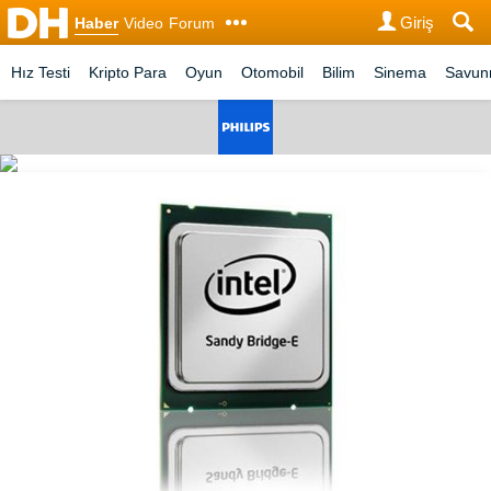
Giriş
Haber
Video
Forum
Hız Testi
Kripto Para
Oyun
Otomobil
Bilim
Sinema
Savu