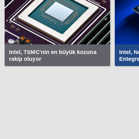
Intel, TSMC'nin en büyük kozuna
Intel, 
rakip oluyor
Entegr