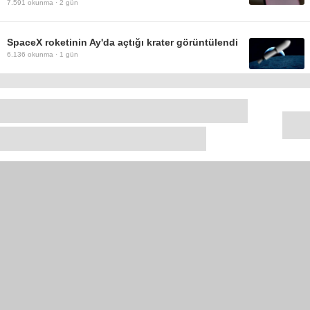
7.591
okunma ·
2 gün
SpaceX roketinin Ay'da açtığı krater görüntülendi
6.136
okunma ·
1 gün