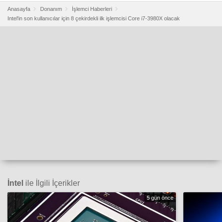
Anasayfa
Donanım
İşlemci Haberleri
Intel'in son kullanıcılar için 8 çekirdekli ilk işlemcisi Core i7-3980X olacak
İntel
ile İlgili İçerikler
5 gün önce