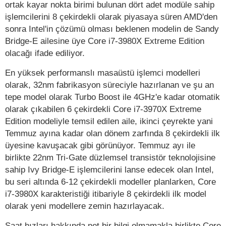
ortak kayar nokta birimi bulunan dört adet modüle sahip
işlemcilerini 8 çekirdekli olarak piyasaya süren AMD'den
sonra Intel'in çözümü olması beklenen modelin de Sandy
Bridge-E ailesine üye Core i7-3980X Extreme Edition
olacağı ifade ediliyor.
En yüksek performanslı masaüstü işlemci modelleri
olarak, 32nm fabrikasyon süreciyle hazırlanan ve şu an
tepe model olarak Turbo Boost ile 4GHz'e kadar otomatik
olarak çıkabilen 6 çekirdekli Core i7-3970X Extreme
Edition modeliyle temsil edilen aile, ikinci çeyrekte yani
Temmuz ayına kadar olan dönem zarfında 8 çekirdekli ilk
üyesine kavuşacak gibi görünüyor. Temmuz ayı ile
birlikte 22nm Tri-Gate düzlemsel transistör teknolojisine
sahip Ivy Bridge-E işlemcilerini lanse edecek olan Intel,
bu seri altında 6-12 çekirdekli modeller planlarken, Core
i7-3980X karakteristiği itibariyle 8 çekirdekli ilk model
olarak yeni modellere zemin hazırlayacak.
Saat hızları hakkında net bir bilgi olmamakla birlikte Core