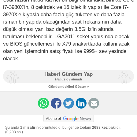
i7-3980X'in, 8 çekirdek ve 16 izleklik yapısı ile Core i7-
3970X'e kıyasla daha fazla güç tüketen ve daha fazla
ısınan bir yapıda olacağından saat frekansının daha
düşük olması yani baz değerin 3.5GHz'in altında
tutulması beklenebilir. LGA2011 soket yapısında olacak
ve BIOS güncellemesi ile X79 anakartlarda kullanılacak
olan yeni işlemcinin satış fiyatı ise 999$+ seviyesinde
olacak.
Haberi Gündem Yap
Henüz oy almadı
Gündemdekileri Göster >
Abone ol
Şu anda
1 misafirin
görüntülediği bu içeriğe toplam
2688 kez
bakıldı.
(0,203 sn.)