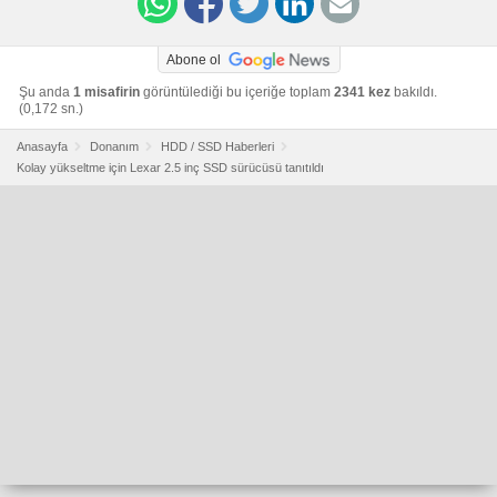
Abone ol
Şu anda
1 misafirin
görüntülediği bu içeriğe toplam
2341 kez
bakıldı.
(0,172 sn.)
Anasayfa
Donanım
HDD / SSD Haberleri
Kolay yükseltme için Lexar 2.5 inç SSD sürücüsü tanıtıldı