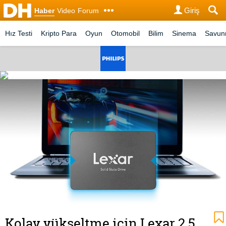
Giriş
Haber
Video
Forum
Hız Testi
Kripto Para
Oyun
Otomobil
Bilim
Sinema
Savu
Kolay yükseltme için Lexar 2.5