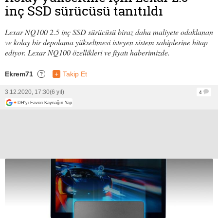
inç SSD sürücüsü tanıtıldı
Lexar NQ100 2.5 inç SSD sürücüsü biraz daha maliyete odaklanan
ve kolay bir depolama yükseltmesi isteyen sistem sahiplerine hitap
ediyor. Lexar NQ100 özellikleri ve fiyatı haberimizde.
Ekrem71
+
Takip Et
?
3.12.2020, 17:30
(6 yıl)
4
+
DH'yi Favori Kaynağın Yap