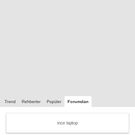
Trend
Rehberler
Popüler
Forumdan
ince laptop