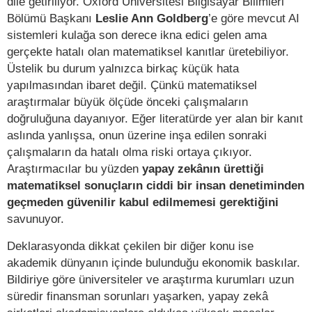
dile getiriliyor. Oxford Üniversitesi Bilgisayar Bilimleri
Bölümü Başkanı
Leslie Ann Goldberg
’e göre mevcut AI
sistemleri kulağa son derece ikna edici gelen ama
gerçekte hatalı olan matematiksel kanıtlar üretebiliyor.
Üstelik bu durum yalnızca birkaç küçük hata
yapılmasından ibaret değil. Çünkü matematiksel
araştırmalar büyük ölçüde önceki çalışmaların
doğruluğuna dayanıyor. Eğer literatürde yer alan bir kanıt
aslında yanlışsa, onun üzerine inşa edilen sonraki
çalışmaların da hatalı olma riski ortaya çıkıyor.
Araştırmacılar bu yüzden
yapay zekânın ürettiği
matematiksel sonuçların ciddi bir insan denetiminden
geçmeden güvenilir kabul edilmemesi gerektiğini
savunuyor.
Deklarasyonda dikkat çekilen bir diğer konu ise
akademik dünyanın içinde bulunduğu ekonomik baskılar.
Bildiriye göre üniversiteler ve araştırma kurumları uzun
süredir finansman sorunları yaşarken, yapay zekâ