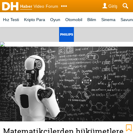
Giriş
Haber
Video
Forum
Hız Testi
Kripto Para
Oyun
Otomobil
Bilim
Sinema
Savu
Matematikçilerden hükümetlere