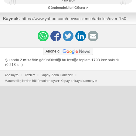
7 oy aldı
Gündemdekileri Göster >
Kaynak:
https://www.yahoo.com/news/science/articles/over-150-
mathematicians-warn-governments-100000243.html
Abone ol
Şu anda
2 misafirin
görüntülediği bu içeriğe toplam
1793 kez
bakıldı.
(0,218 sn.)
Anasayfa
Yazılım
Yapay Zeka Haberleri
Matematikçilerden hükümetlere uyarı: Yapay zekaya kanmayın