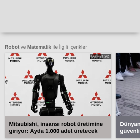
Robot
ve
Matematik
ile İlgili İçerikler
Dün (21:26)
Mitsubishi, insansı robot üretimine
Dünyanı
giriyor: Ayda 1.000 adet üretecek
güvenli