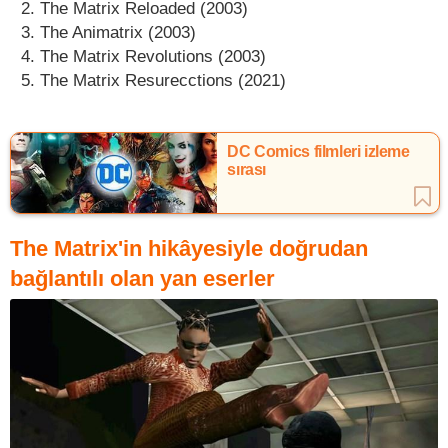
The Matrix Reloaded (2003)
The Animatrix (2003)
The Matrix Revolutions (2003)
The Matrix Resurecctions (2021)
DC Comics filmleri izleme
sırası
The Matrix'in hikâyesiyle doğrudan
bağlantılı olan yan eserler