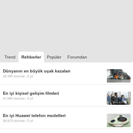
Trend
Rehberler
Popüler
Forumdan
Dünyanın en büyük uçak kazaları
26.395
okunma ·
2 yıl
En iyi kişisel gelişim filmleri
47.695
okunma ·
2 yıl
En iyi Huawei telefon modelleri
38.975
okunma ·
2 yıl