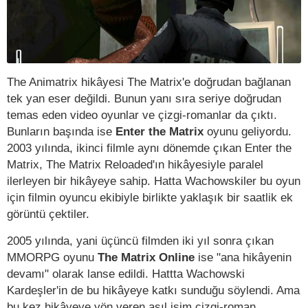
The Animatrix hikâyesi The Matrix'e doğrudan bağlanan
tek yan eser değildi. Bunun yanı sıra seriye doğrudan
temas eden video oyunlar ve çizgi-romanlar da çıktı.
Bunların başında ise
Enter the Matrix
oyunu geliyordu.
2003 yılında, ikinci filmle aynı dönemde çıkan Enter the
Matrix, The Matrix Reloaded'ın hikâyesiyle paralel
ilerleyen bir hikâyeye sahip. Hatta Wachowskiler bu oyun
için filmin oyuncu ekibiyle birlikte yaklaşık bir saatlik ek
görüntü çektiler.
2005 yılında, yani üçüncü filmden iki yıl sonra çıkan
MMORPG oyunu
The Matrix Online
ise "ana hikâyenin
devamı" olarak lanse edildi. Hattta Wachowski
Kardeşler'in de bu hikâyeye katkı sunduğu söylendi. Ama
bu kez hikâyeye yön veren asıl isim çizgi-roman