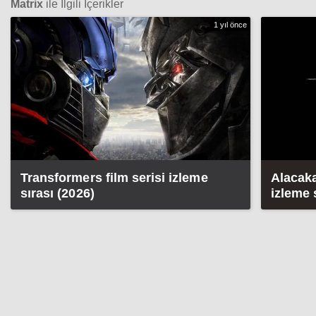
Matrix
ile İlgili İçerikler
1 yıl önce
Transformers film serisi izleme
Alacaka
sırası (2026)
izleme 