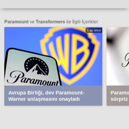
Paramount
ve
Transformers
ile İlgili İçerikler
1 ay önce
Avrupa Birliği, dev Paramount-
Paramo
Warner anlaşmasını onayladı
sürpriz
durdur