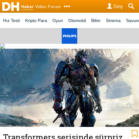
Giriş
Haber
Video
Forum
Hız Testi
Kripto Para
Oyun
Otomobil
Bilim
Sinema
Savu
Transformers serisinde sürpriz