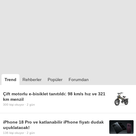
Trend
Rehberler
Popüler
Forumdan
Çift motorlu e-bisiklet tanıtıldı: 98 km/s hız ve 321
km menzil
300
kişi okuyor ·
2 gün
iPhone 18 Pro ve katlanabilir iPhone fiyatı dudak
uçuklatacak!
136
kişi okuyor ·
2 gün