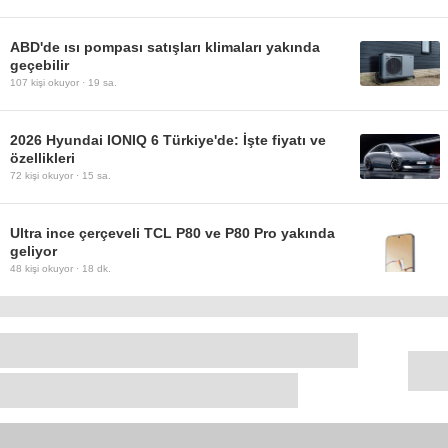
ABD'de ısı pompası satışları klimaları yakında
geçebilir
107
kişi okuyor ·
19 sa.
2026 Hyundai IONIQ 6 Türkiye'de: İşte fiyatı ve
özellikleri
72
kişi okuyor ·
15 sa.
Ultra ince çerçeveli TCL P80 ve P80 Pro yakında
geliyor
48
kişi okuyor ·
18 dk.