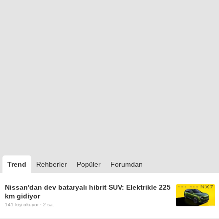
Trend
Rehberler
Popüler
Forumdan
Nissan'dan dev bataryalı hibrit SUV: Elektrikle 225
km gidiyor
141
kişi okuyor ·
2 sa.