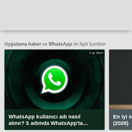
Uygulama haber
ve
WhatsApp
ile İlgili İçerikler
2 ay önce
WhatsApp kullanıcı adı nasıl
En iyi 
alınır? 5 adımda WhatsApp'ta
(2026)
kullanıcı adı alma (2026)