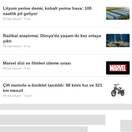
Lityum yerine demir, kobalt yerine hava: 100
saatlik pil geliyor
58
kişi okuyor ·
4 sa.
Radikal araştırma: Dünya'da yaşam iki kez ortaya
çıktı
58
kişi okuyor ·
6 sa.
Marvel dizi ve filmleri izleme sırası
49
kişi okuyor ·
4 yıl
Çift motorlu e-bisiklet tanıtıldı: 98 km/s hız ve 321
km menzil
46
kişi okuyor ·
3 gün