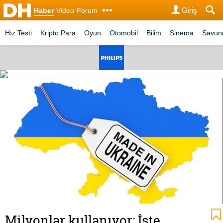
Giriş
Haber
Video
Forum
Hız Testi
Kripto Para
Oyun
Otomobil
Bilim
Sinema
Savu
Milyonlar kullanıyor: İşte