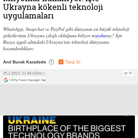
Ukrayna kökenli teknoloji
uygulamaları
WhatsApp, Snapchat ve PayPal gibi dünyanın en büyük teknoloji
şirketlerinin Ukrayna çıkışlı olduğunu biliyor m
uydu
nuz? İşte
Rusya işgali altındaki Ukrayna'nın teknoloji dünyasına
kazandırdıkları:
Anıl Burak Karadede
+
Takip Et
?
25.2.2022, 21:48 (Günc.)
37
+
DH'yi Favori Kaynağın Yap