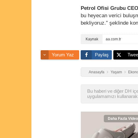
Petrol Ofisi Grubu CE
bu heyecan verici buluşm
bekliyoruz.” şeklinde ko
aa.com.tr
Yorum Yaz
Paylaş
Twee
Anasayfa
Yaşam
Ekono
Bu haberi ve diğer DH içer
uygulamamızı kullanarak 
Daha Fazla Video