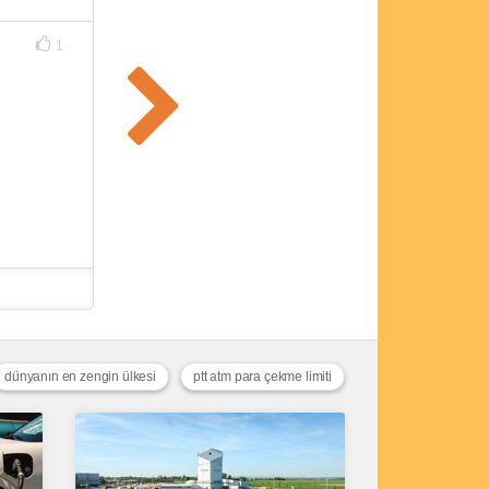
1
dünyanın en zengin ülkesi
ptt atm para çekme limiti