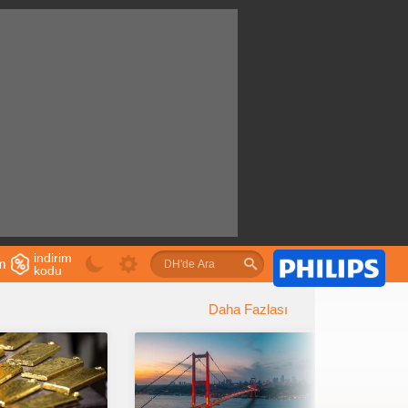
indirim
im
kodu
u
Daha Fazlası