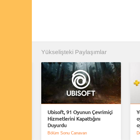
Yükselişteki Paylaşımlar
rımlar
Ubisoft, 91 Oyunun Çevrimiçi
Y
erindeki
Hizmetlerini Kapattığını
o
Duyurdu
o
Bölüm Sonu Canavarı
D