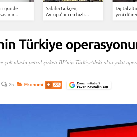
bir günde
Sabiha Gökçen,
Dijital alt
sasının...
Avrupa'nın en hızlı
yeni dönem
büyüyen...
’nin Türkiye operasyonun
ve çok uluslu petrol şirketi BP'nin Türkiye'deki akaryakıt ope
DonanımHaber’i
25
Ekonomi
223
+
Favori Kaynağın Yap