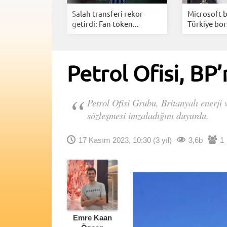
lyar dolarlık
Salah transferi rekor
Microsoft 
getirdi: Fan token...
Türkiye bor
Petrol Ofisi, BP
Petrol Ofisi Grubu, Britanyalı enerji 
sözleşmesi imzaladığını duyurdu.
17 Kasım 2023, 10:30
(3 yıl)
3,6b
1
Emre Kaan