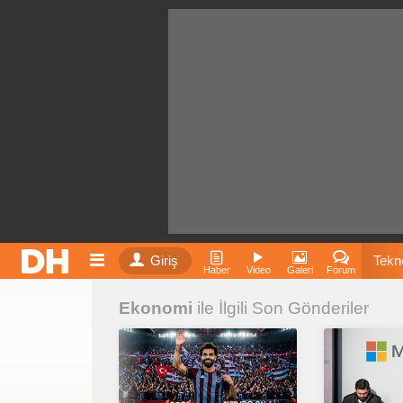
Giriş
Tekno
Haber
Video
Galeri
Forum
Ekonomi
ile İlgili Son Gönderiler
Film
Fiyatla
İnst