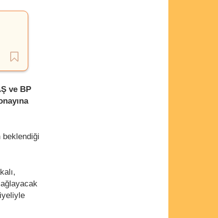
AŞ ve BP
 onayına
 beklendiği
kalı,
 sağlayacak
yeliyle