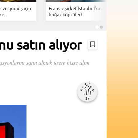
ın ve gümüş için
Fransız şirket İstanbul'un
Dijital r
:...
boğaz köprüleri...
dönem 1 
u satın alıyor
rasyonlarını satın almak üzere hisse alım
17