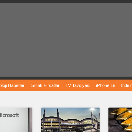
loji
Haberleri
Sıcak
Fırsatlar
TV
Tavsiyesi
iPhone
18
İndir
Önerileri
Türkiye
Araba
Fiyatları
Yapay
Zeka
Şarj
İstasyon
rı
Vizyondaki
Filmler
Bitcoin
Dizi
Önerileri
Telefon
Önerileri
agram
Dondurma
İnstagram
Çöktü
Mü