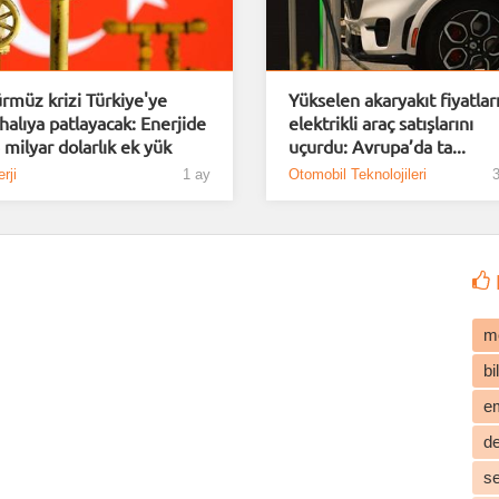
rmüz krizi Türkiye'ye
Yükselen akaryakıt fiyatlar
halıya patlayacak: Enerjide
elektrikli araç satışlarını
 milyar dolarlık ek yük
uçurdu: Avrupa’da ta...
rji
1 ay
Otomobil Teknolojileri
3
m
b
e
d
s