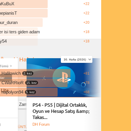
aKuBuX
+22
hepianisT
+22
nur_duran
+20
r isi ters giden adam
+18
y54
+18
Önceki Haftalar
Tümü
Halilowich
+81
2. kez
lar
CWaRRioR
+78
15. kez
 Lite
napolyon94
+68
5. kez
PS4 - PS5 | Dijital Ortaklık,
Playsta
Tüm Zamanların En İyi Yorumcuları
Oyun ve Hesap Satış &amp;
Fırsatla
Takas...
DH Forum
DH Foru
l
ANLIK GÖRÜNTÜLEMELER