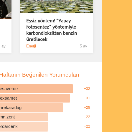
Eşsiz yöntem! “Yapay
ı
fotosentez” yöntemiyle
karbondioksitten benzin
üretilecek
 ay
Enerji
5 ay
Haftanın Beğenilen Yorumcuları
esaverde
+32
ilexsamet
+31
mrekaradag
+28
enn.zent
+22
erdarcenk
+22