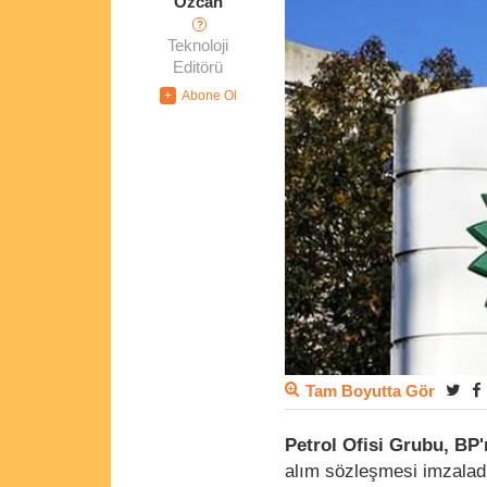
Özcan
?
Teknoloji
Editörü
Tam Boyutta Gör
Petrol Ofisi Grubu, BP'
alım sözleşmesi imzalad