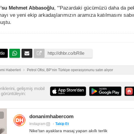
O’su Mehmet Abbasoğlu
, “'Pazardaki gücümüzü daha da pek
ayı ve yeni ekip arkadaşlarımızın aramıza katılmasını sabır
nuştu.
tle
mi Haberleri
Petrol Ofisi, BP’nin Türkiye operasyonunu satın alıyor
iklerini, gelişmiş mobil
görüntüleyin:
donanimhabercom
Instagram
Takip Et
Nike'tan ayaklara masaj yapan akıllı terlik