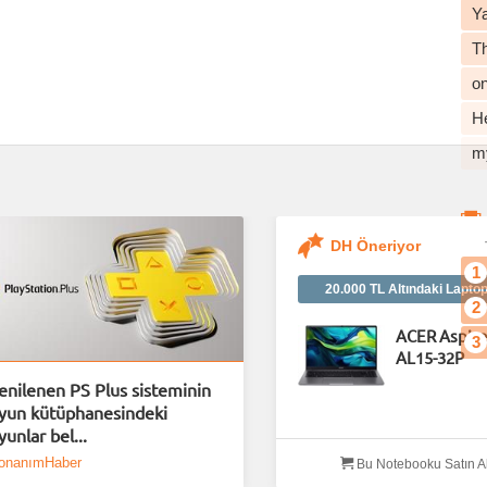
Y
T
o
He
m
DH Öneriyor
1
20.000 TL Altındaki Laptop
2
ACER Aspire
3
AL15-32P
enilenen PS Plus sisteminin
yun kütüphanesindeki
yunlar bel...
onanımHaber
Bu Notebooku Satın A