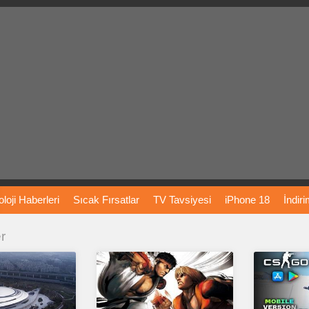
loji
Haberleri
Sıcak
Fırsatlar
TV
Tavsiyesi
iPhone
18
İndir
er
Önerileri
Türkiye
Araba
Fiyatları
Yapay
Zeka
Şarj
İstasyon
rı
Vizyondaki
Filmler
Bitcoin
Dizi
Önerileri
Telefon
Önerileri
agram
Dondurma
İnstagram
Çöktü
Mü