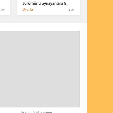
sürümünü oynayanlara 8....
 ay
Oyunlar
2 ay
Sorgu:
0,51 saniye