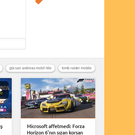
gta san andreas mobil hile
tomb raider mobile
ış
Microsoft affetmedi: Forza
Horizon 6'nın sızan korsan