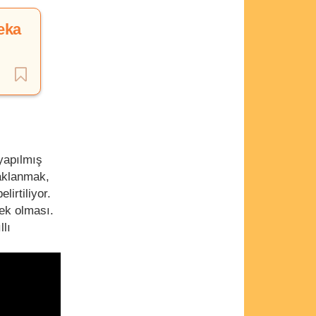
eka
yapılmış
aklanmak,
irtiliyor.
ek olması.
lı