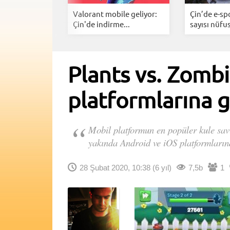
ektörü 1
Valorant mobile geliyor:
Çin’de e-spo
ınırını...
Çin'de indirme...
sayısı nüfus
Plants vs. Zombi
platformlarına g
Mobil platformun en popüler kule sav
yakında Android ve iOS platformlarınd
28 Şubat 2020, 10:38
(6 yıl)
7,5b
1