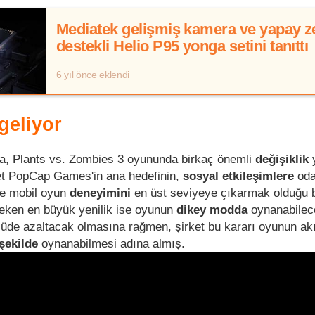
Mediatek gelişmiş kamera ve yapay z
destekli Helio P95 yonga setini tanıttı
6 yıl önce eklendi
 geliyor
sa, Plants vs. Zombies 3 oyununda birkaç önemli
değişiklik
ket PopCap Games'in ana hedefinin,
sosyal etkileşimlere
od
e mobil oyun
deneyimini
en üst seviyeye çıkarmak olduğu bel
eken en büyük yenilik ise oyunun
dikey modda
oynanabilec
üde azaltacak olmasına rağmen, şirket bu kararı oyunun akıl
 şekilde
oynanabilmesi adına almış.