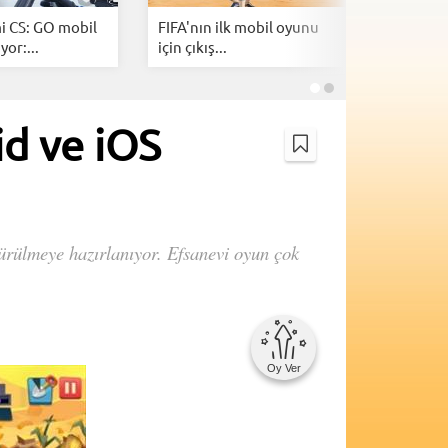
i CS: GO mobil
FIFA'nın ilk mobil oyunu
Steam'in
yor:...
için çıkış...
"Control"
id ve iOS
ürülmeye hazırlanıyor. Efsanevi oyun çok
Oy Ver