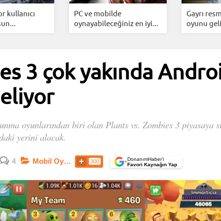
r kullanıcı
PC ve mobilde
Gayrı resm
un...
oynayabileceğiniz en iyi...
oyunu geli
es 3 çok yakında Andro
eliyor
unma oyunlarından biri olan Plants vs. Zombies 3 piyasaya s
aki yerini alacak.
DonanımHaber’i
4
Mobil Oyunlar
300
+
Favori Kaynağın Yap