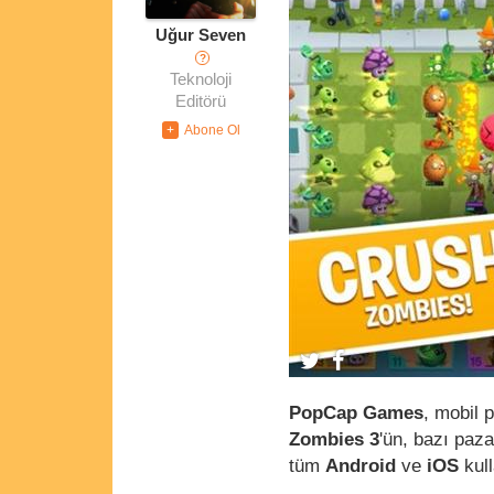
Uğur Seven
?
Teknoloji
Editörü
PopCap Games
, mobil 
Zombies 3
'ün, bazı paz
tüm
Android
ve
iOS
kull