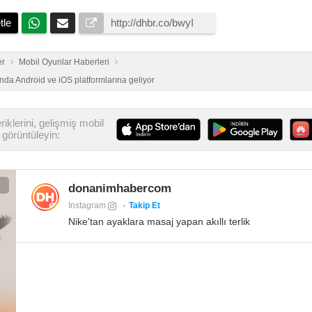
tle
er
Mobil Oyunlar Haberleri
nda Android ve iOS platformlarına geliyor
iklerini, gelişmiş mobil
görüntüleyin:
donanimhabercom
Instagram
Takip Et
Nike'tan ayaklara masaj yapan akıllı terlik