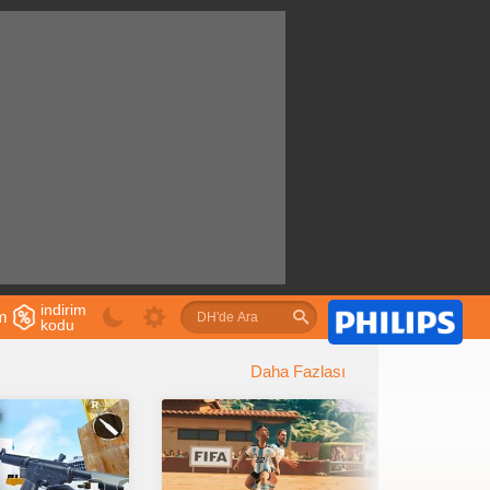
indirim
im
kodu
u
Daha Fazlası