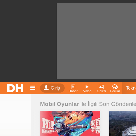
Giriş
Tekno
Haber
Video
Galeri
Forum
Mobil Oyunlar
ile İlgili Son Gönderil
Film
Fiyatla
İnst