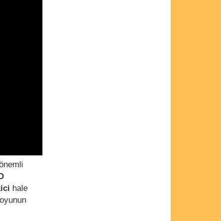
 önemli
D
kici
hale
n oyunun