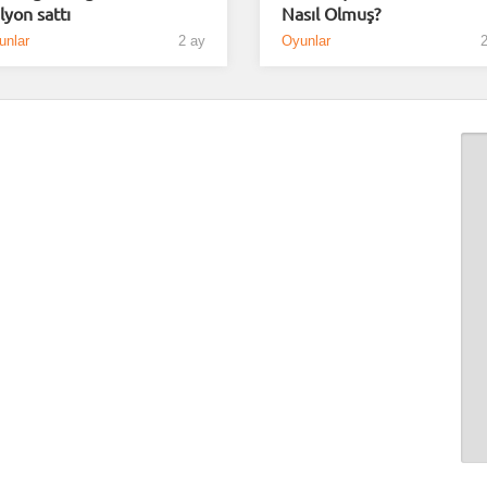
lyon sattı
Nasıl Olmuş?
unlar
2 ay
Oyunlar
2