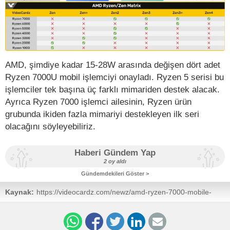
AMD, şimdiye kadar 15-28W arasında değişen dört adet
Ryzen 7000U mobil işlemciyi onayladı. Ryzen 5 serisi bu
işlemciler tek başına üç farklı mimariden destek alacak.
Ayrıca Ryzen 7000 işlemci ailesinin, Ryzen ürün
grubunda ikiden fazla mimariyi destekleyen ilk seri
olacağını söyleyebiliriz.
Haberi Gündem Yap
2 oy aldı
Gündemdekileri Göster >
Kaynak:
https://videocardz.com/newz/amd-ryzen-7000-mobile-
series-now-confirmed-to-feature-zen4-zen3-and-zen2-
cpus