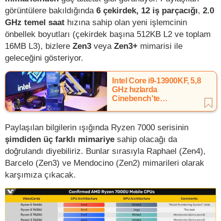
görüntülere bakıldığında
6 çekirdek, 12 iş parçacığı
,
2.0
GHz temel saat
hızına sahip olan yeni işlemcinin
önbellek boyutları (çekirdek başına 512KB L2 ve toplam
16MB L3), bizlere
Zen3
veya
Zen3+
mimarisi ile
geleceğini gösteriyor.
Intel Core i9-13900KF, 5,8
GHz hızlarda
Cinebench'te
görüntülendi
Paylaşılan bilgilerin ışığında Ryzen 7000 serisinin
şimdiden üç farklı mimariye
sahip olacağı da
doğrulandı diyebiliriz. Bunlar sırasıyla Raphael (Zen4),
Barcelo (Zen3) ve Mendocino (Zen2) mimarileri olarak
karşımıza çıkacak.