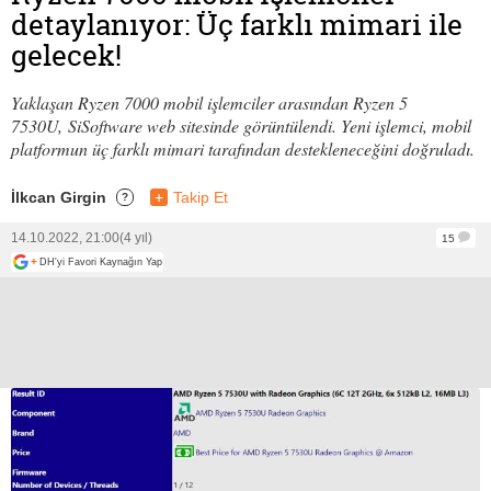
detaylanıyor: Üç farklı mimari ile
gelecek!
Yaklaşan Ryzen 7000 mobil işlemciler arasından Ryzen 5
7530U, SiSoftware web sitesinde görüntülendi. Yeni işlemci, mobil
platformun üç farklı mimari tarafından destekleneceğini doğruladı.
İlkcan Girgin
+
Takip Et
?
14.10.2022, 21:00
(4 yıl)
15
+
DH'yi Favori Kaynağın Yap