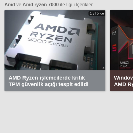
Amd
ve
Amd ryzen 7000
ile İlgili İçerikler
1 yıl önce
AMD Ryzen işlemcilerde kritik
Window
TPM güvenlik açığı tespit edildi
AMD Ry
işlemci