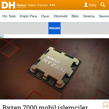
Giriş
Haber
Video
Forum
Hız Testi
Kripto Para
Oyun
Otomobil
Bilim
Sinema
Savu
Ryzen 7000 mobil işlemciler