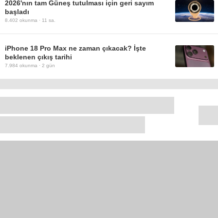
2026'nın tam Güneş tutulması için geri sayım
başladı
8.402
okunma ·
11 sa.
iPhone 18 Pro Max ne zaman çıkacak? İşte
beklenen çıkış tarihi
7.984
okunma ·
2 gün