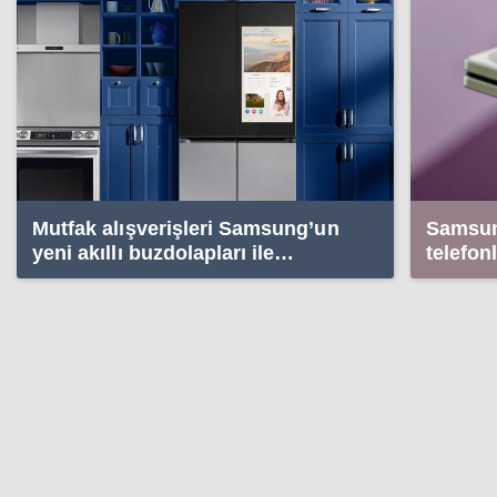
Mutfak alışverişleri Samsung’un
Samsung
yeni akıllı buzdolapları ile
telefon
yapılacak
Gemini 