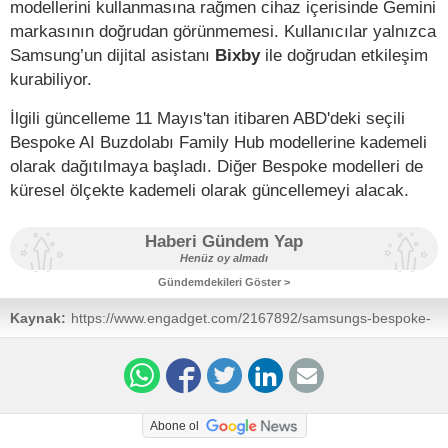
modellerini kullanmasına rağmen cihaz içerisinde Gemini
markasının doğrudan görünmemesi. Kullanıcılar yalnızca
Samsung’un dijital asistanı
Bixby
ile doğrudan etkileşim
kurabiliyor.
İlgili güncelleme 11 Mayıs'tan itibaren ABD'deki seçili
Bespoke AI Buzdolabı Family Hub modellerine kademeli
olarak dağıtılmaya başladı. Diğer Bespoke modelleri de
küresel ölçekte kademeli olarak güncellemeyi alacak.
Haberi Gündem Yap
Henüz oy almadı
Gündemdekileri Göster >
Kaynak:
https://www.engadget.com/2167892/samsungs-bespoke-
update-is-big-step-towards-a-useful-ai-for-your-fridge/
Abone ol