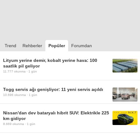
Trend
Rehberler
Popüler
Forumdan
Lityum yerine demir, kobalt yerine hava: 100
saatlik pil geliyor
11.777
okunma ·
1 gün
Togg servis ağı genişliyor: 11 yeni servis açıldı
10.696
okunma ·
1 gün
Nissan'dan dev bataryalı hibrit SUV: Elektrikle 225
km gidiyor
8.669
okunma ·
1 gün