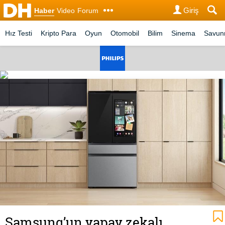
Giriş
Haber
Video
Forum
Hız Testi
Kripto Para
Oyun
Otomobil
Bilim
Sinema
Savu
Samsung’un yapay zekalı