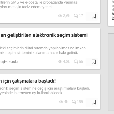
h
tilerin SMS ve e-posta ile propaganda yapması
o
aşları mesajla taciz edemeyecek.
d
h
3,6b
17
İ
dan geliştirilen elektronik seçim sistemi
ki seçimlerin dijital ortamda yapılabilmesine imkan
nik seçim sistemini kullanıma hazır hale getirdi.
4,8b
55
eçim kurulu
 için çalışmalara başladı!
onik seçim sistemine geçiş için araştırmalara başladı.
esinde internetten oy kullanılabilecek.
4b
159