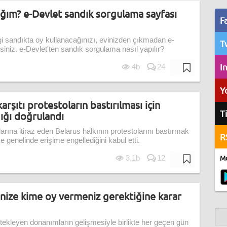
ğım? e-Devlet sandık sorgulama sayfası
F
i sandıkta oy kullanacağınızı, evinizden çıkmadan e-
T
siniz. e-Devlet'ten sandık sorgulama nasıl yapılır?
I
4b
24
Y
rşıtı protestoların bastırılması için
T
ığı doğrulandı
larına itiraz eden Belarus halkının protestolarını bastırmak
R
e genelinde erişime engellediğini kabul etti.
Mo
3,1b
12
inize kime oy vermeniz gerektiğine karar
ekleyen donanımların gelişmesiyle birlikte her geçen gün