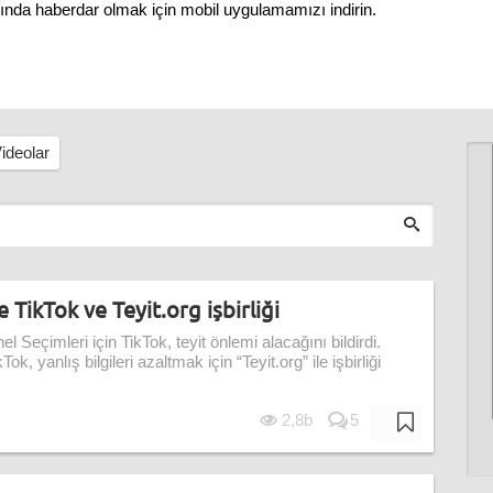
nında haberdar olmak için mobil uygulamamızı indirin.
ideolar
 TikTok ve Teyit.org işbirliği
l Seçimleri için TikTok, teyit önlemi alacağını bildirdi.
, yanlış bilgileri azaltmak için “Teyit.org” ile işbirliği
2,8b
5