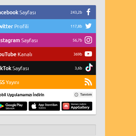
acebook
Sayfası
243,2b
witter
Profili
117,8b
nstagram
Sayfası
56,7b
ouTube
Kanalı
369b
ikTok
Sayfası
3,6b
SS
Yayını
bil Uygulamamızı İndirin
Tanıtım