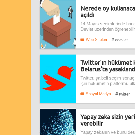
Nerede oy kullanaca
açıldı
14 Mayıs seçimlerinde hang
Devlet üzerinden öğrenebilir
#
Web Siteleri
edevlet
Twitter'ın hükümet ka
Belarus'ta yasakland
Twitter, şaibeli seçim sonuç
için hükümetin platformu ülk
#
Sosyal Medya
twitter
Yapay zeka sizin yer
verebilir
Yapay zekanın ve bunu dest