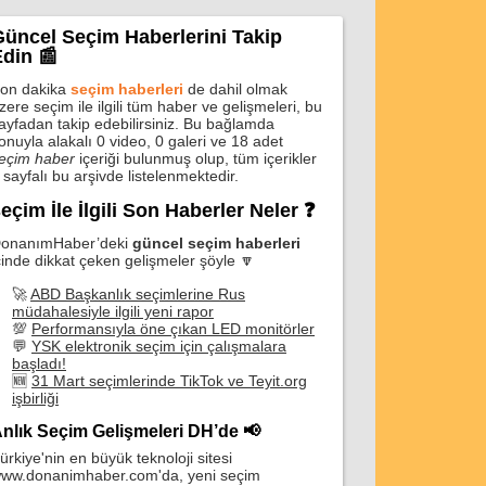
üncel Seçim Haberlerini Takip
din 📰
on dakika
seçim haberleri
de dahil olmak
zere seçim ile ilgili tüm haber ve gelişmeleri, bu
ayfadan takip edebilirsiniz. Bu bağlamda
onuyla alakalı 0 video, 0 galeri ve 18 adet
eçim haber
içeriği bulunmuş olup, tüm içerikler
 sayfalı bu arşivde listelenmektedir.
eçim İle İlgili Son Haberler Neler ❓
onanımHaber’deki
güncel seçim haberleri
çinde dikkat çeken gelişmeler şöyle 🔽
🚀
ABD Başkanlık seçimlerine Rus
müdahalesiyle ilgili yeni rapor
💯
Performansıyla öne çıkan LED monitörler
💬
YSK elektronik seçim için çalışmalara
başladı!
🆕
31 Mart seçimlerinde TikTok ve Teyit.org
işbirliği
nlık Seçim Gelişmeleri DH’de 📢
ürkiye'nin en büyük teknoloji sitesi
ww.donanimhaber.com'da, yeni seçim