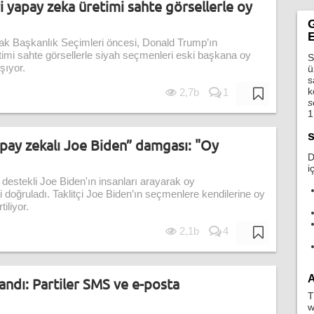
i yapay zeka üretimi sahte görsellerle oy
G
E
k Başkanlık Seçimleri öncesi, Donald Trump’ın
timi sahte görsellerle siyah seçmenleri eski başkana oy
S
şıyor.
ü
s
k
2,7b
1
s
1
s
pay zekalı Joe Biden” damgası: "Oy
D
i
a destekli Joe Biden'ın insanları arayarak oy
 doğruladı. Taklitçi Joe Biden’ın seçmenlere kendilerine oy
iliyor.
2,1b
4
A
landı: Partiler SMS ve e-posta
T
w