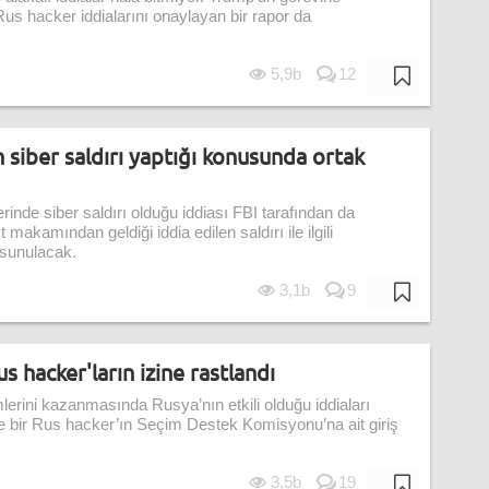
Rus hacker iddialarını onaylayan bir rapor da
5,9b
12
n siber saldırı yaptığı konusunda ortak
inde siber saldırı olduğu iddiası FBI tarafından da
makamından geldiği iddia edilen saldırı ile ilgili
 sunulacak.
3,1b
9
 hacker'ların izine rastlandı
rini kazanmasında Rusya’nın etkili olduğu iddiaları
öre bir Rus hacker’ın Seçim Destek Komisyonu’na ait giriş
.
3,5b
19