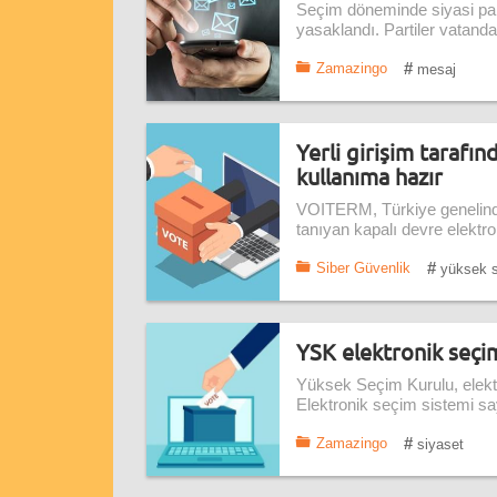
Seçim döneminde siyasi par
yasaklandı. Partiler vatand
#
Zamazingo
mesaj
Yerli girişim tarafın
kullanıma hazır
VOITERM, Türkiye genelinde
tanıyan kapalı devre elektro
#
Siber Güvenlik
yüksek s
YSK elektronik seçim
Yüksek Seçim Kurulu, elektr
Elektronik seçim sistemi say
#
Zamazingo
siyaset