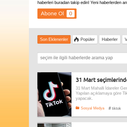
haberleri buradan takip edin! Yeni haberlerden a
0
Son Eklenenler
Popüler
Haberler
V
31 Mart seçimlerinde
31 Mart Mahalli İdareler Gene
Yapılan açıklamaya göre TikTok
yapacak.
#
Sosyal Medya
tiktok