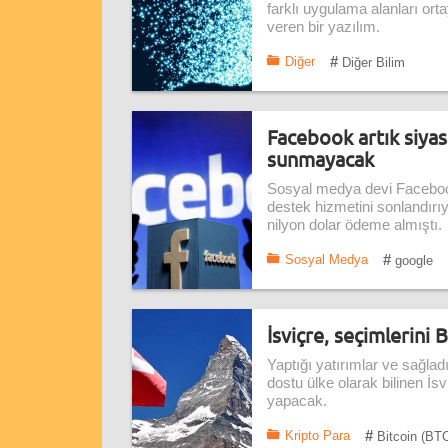
farklı uygulama alanları ort
veren bir yazılım.
#
Diğer
Diğer Bilim
Facebook artık siya
sunmayacak
Sosyal medya devi Faceboo
destek hizmetini sonlandırı
nilyon dolar ödeme almıştı.
#
Sosyal Medya
google
İsviçre, seçimlerini 
Yaptığı yatırımlar ve sağla
dostu ülke olarak bilinen İsv
yapacak.
#
Kripto Para
Bitcoin (BT