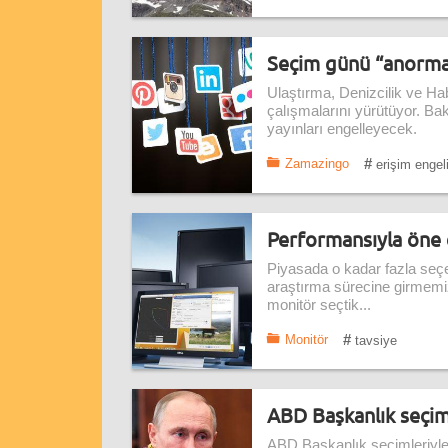
Seçim günü “anormal
Ulaştırma, Denizcilik ve Ha
çalışmalarını yürütüyor. B
yayınları engelleyecek.
#
Zamazingo
erişim engel
Performansıyla öne 
Piyasada o kadar fazla seçe
araştırma sürecine girmemiz
monitör seçtik...
#
Monitör
tavsiye
ABD Başkanlık seçiml
ABD Başkanlık seçimleriyle 