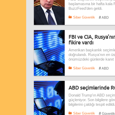
başlamasına bir hafta kala 
BuzzFeed’den geldi.
#
Siber Güvenlik
ABD
FBI ve CIA, Rusya'nı
fikire vardı
Amerikan başkanlık seçimler
doğrulandı. Rusya'nın en üst 
önümüzdeki günlerde kanıt
#
Siber Güvenlik
ABD
ABD seçimlerinde Rus
Donald Trump’ın ABD seçimle
güçleniyor. Son bilgilere g
bilgilerini çaldığı tespit edildi
#
Siber Güvenlik
Güvenlik