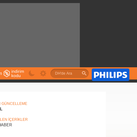
indirim
im
kodu
u
N GÜNCELLEME
IL
İLEN İÇERİKLER
ABER