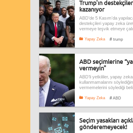
Trump'ın destekçiler
kazanıyor
ABD’de 5 Kasım'da yapılaca
destekçileri yapay zeka üre
vermeye teşvik etmeye çalı
#
Yapay Zeka
trump
ABD seçimlerine “ya
vermeyin"
ABD’li yetkililer, yapay zek
kullanmamalarını söylediğini
vermemelerini söylediği belirt
#
Yapay Zeka
ABD
Seçim yasakları açık
gönderemeyecek!