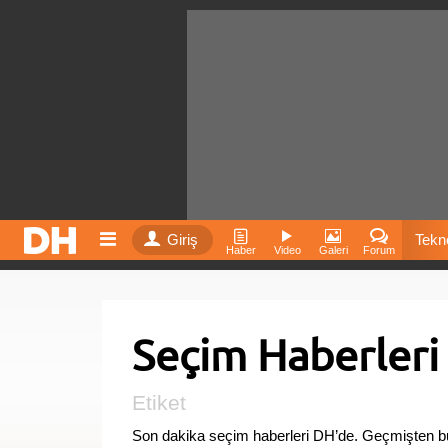
Giriş
Tekno
Haber
Video
Galeri
Forum
Film
Seçim Haberleri
Fiyatla
İnst
Etiket
Son dakika seçim haberleri DH’de. Geçmişten bu