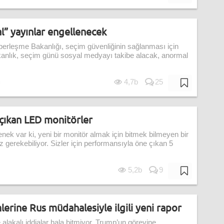
” yayınlar engellenecek
berleşme Bakanlığı, seçim güvenliğinin sağlanması için
akanlık, seçim günü sosyal medyayı takibe alacak, anormal
4,7b
25
i
çıkan LED monitörler
nek var ki, yeni bir monitör almak için bitmek bilmeyen bir
 gerekebiliyor. Sizler için performansıyla öne çıkan 5
5,2b
9
erine Rus müdahalesiyle ilgili yeni rapor
alakalı iddialar hala bitmiyor. Trump’un görevine