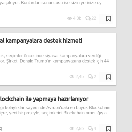
aya çıkıyor. Bunlardan sonuncusu ise sizin yerinize oy
4,9b
22
sal kampanyalara destek hizmeti
k, seçimler öncesinde siyasal kampanyalara verdiği
yor. Şirket, Donald Trump'ın kampanyasına destek için 44
2,4b
2
Blockchain ile yapmaya hazırlanıyor
dığı kolaylıklar sayesinde Avrupa'daki en büyük Blockchain
içre, yeni bir projeyle, seçimlerini Blockchain aracılığıyla
2,8b
4
C)