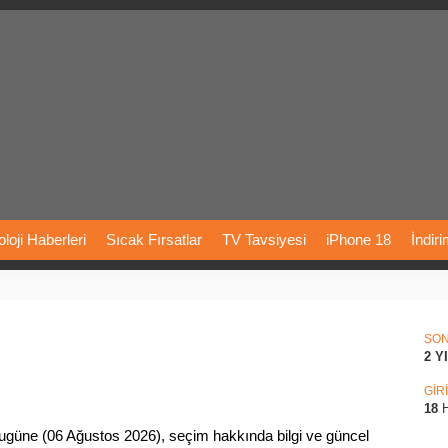
loji
Haberleri
Sıcak
Fırsatlar
TV
Tavsiyesi
iPhone
18
İndir
Önerileri
Türkiye
Araba
Fiyatları
Yapay
Zeka
Şarj
İstasyon
rı
Vizyondaki
Filmler
Bitcoin
Dizi
Önerileri
Telefon
Önerileri
SO
2 Y
agram
Dondurma
İnstagram
Çöktü
Mü
GİR
18
H
güne (06 Ağustos 2026), seçim hakkında bilgi ve güncel